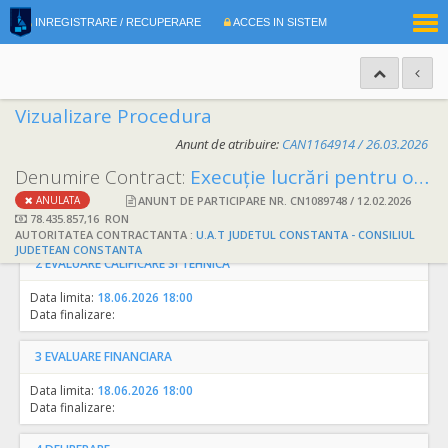
|
INREGISTRARE / RECUPERARE
ACCES IN SISTEM
RO
EN
Vizualizare Procedura
Anunt de atribuire:
CAN1164914 /
26.03.2026
1
DEPUNERE OFERTA
Denumire Contract:
Execuție lucrări pentru obiectivul de investiţie „Reabilitare, modernizare și dotare Palat Administrativ Constanta ”,
ANUNT DE PARTICIPARE NR. CN1089748 /
12.02.2026
ANULATA
Data limita:
03.04.2026 15:00
78.435.857,16 RON
Valabilitate oferta:
03.10.2026 00:00
AUTORITATEA CONTRACTANTA :
U.A.T JUDETUL CONSTANTA - CONSILIUL
JUDETEAN CONSTANTA
2
EVALUARE CALIFICARE SI TEHNICA
Data limita:
18.06.2026 18:00
Data finalizare:
3
EVALUARE FINANCIARA
Data limita:
18.06.2026 18:00
Data finalizare: