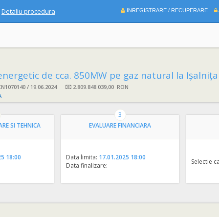
Detaliu procedura
INREGISTRARE / RECUPERARE
a. 850MW pe gaz natural la Ișalnița ("CCGT Ișalnița")” – proiectare, achizitie, ex
CN1070140 /
19.06.2024
2.809.848.039,00 RON
A
3
ARE SI TEHNICA
EVALUARE FINANCIARA
25 18:00
Data limita:
17.01.2025 18:00
Selectie c
Data finalizare: