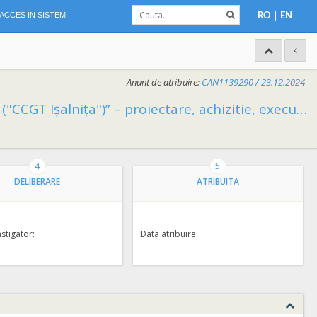
|
ACCES IN SISTEM
RO
EN
Anunt de atribuire:
CAN1139290 /
23.12.2024
ecuție lucrări, punere in functiune si servicii de mentenanta pe termen lung
4
5
DELIBERARE
ATRIBUITA
astigator:
Data atribuire: