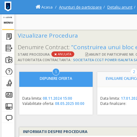
Acasa
Anunturi de participare
Detaliu anunt
E - LICITATIE
MENIU
Vizualizare Procedura
Denumire Contract:
”Construirea unui bloc energetic de cc
STARE PROCEDURA:
ANUNT DE PARTICIPARE NR. 
ANULATA
AUTORITATEA CONTRACTANTA :
SOCIETATEA CCGT POWER ISALNITA S
1
2
DEPUNERE OFERTA
EVALUARE CALIFIC
Data limita:
08.11.2024 15:00
Data limita:
17.01.20
Valabilitate oferta:
08.05.2025 00:00
Data finalizare:
INFORMATII DESPRE PROCEDURA