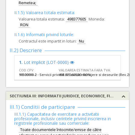
Remetea;
II.1.5) Valoarea totala estimata:
Valoarea totala estimata:
498377605
Moneda:
RON
II.1.6) Informatii privind loturile:
Contractul este impartit in loturi:
Nu
II.2) Descriere
1.
Lot implicit (LOT-0000)
COD CPV:
VALOAREA ESTIMATA FARA TVA:
90500000-2
- Servicii privind deseurile menajere si deseurile (Rev.2)
498.377.605,00 RON
SECTIUNEA III: INFORMATII JURIDICE, ECONOMICE, FINANCIARE SI TEHNICE
III.1) Conditii de participare
III.1.1) Capacitatea de exercitare a activitatii
profesionale, inclusiv cerintele privind inscrierea in
registrele profesionale sau comerciale:
Toate documentele întocmite/emise de către