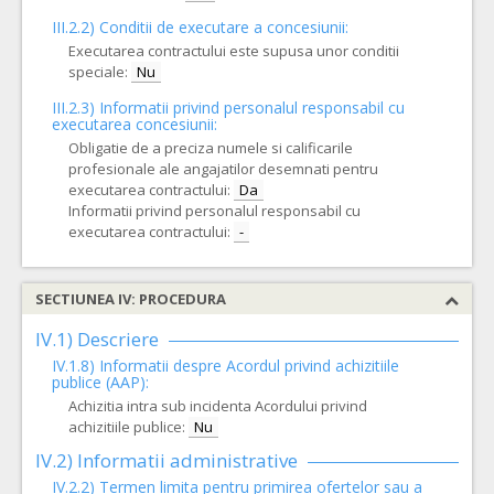
III.2.2)
Conditii de executare a concesiunii:
Executarea contractului este supusa unor conditii
speciale:
Nu
III.2.3)
Informatii privind personalul responsabil cu
executarea concesiunii:
Obligatie de a preciza numele si calificarile
profesionale ale angajatilor desemnati pentru
executarea contractului:
Da
Informatii privind personalul responsabil cu
executarea contractului:
-
SECTIUNEA IV: PROCEDURA
IV.1) Descriere
IV.1.8) Informatii despre Acordul privind achizitiile
publice (AAP):
Achizitia intra sub incidenta Acordului privind
achizitiile publice:
Nu
IV.2) Informatii administrative
IV.2.2) Termen limita pentru primirea ofertelor sau a