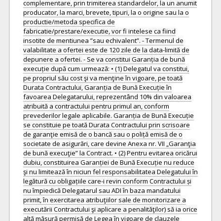
complementare, prin trimiterea standardelor, la un anumit
producator, la marci, brevete, tipuri, la o origine sau la o
productie/metoda specifica de
fabricatie/prestare/executie, vor fi intelese ca fiind
insotite de mentiunea ”sau echivalent”. - Termenul de
valabilitate a ofertei este de 120 zile de la data-limită de
depunere a ofertei. - Se va constitui Garanția de bună
execuție după cum urmează: • (1) Delegatul va constitui,
pe propriul său cost şi va menţine în vigoare, pe toată
Durata Contractului, Garanția de Bună Execuție în
favoarea Delegatarului, reprezentând 10% din valoarea
atribuită a contractului pentru primul an, conform
prevederilor legale aplicabile. Garanția de Bună Execuție
se constituie pe toată Durata Contractului prin scrisoare
de garanţie emisă de o bancă sau o poliță emisă de o
societate de asigurări, care devine Anexa nr. VII „Garanţia
de bună execuţie” la Contract. • (2) Pentru evitarea oricărui
dubiu, constituirea Garanției de Bună Execuție nu reduce
şi nu limitează în niciun fel responsabilitatea Delegatului în
legătură cu obligațiile care-i revin conform Contractului și
nu împiedică Delegatarul sau ADI în baza mandatului
primit, în exercitarea atribuţiilor sale de monitorizare a
executării Contractului şi aplicare a penalităţilor) să ia orice
altă măsură permisă de Legea în vigoare de clauzele