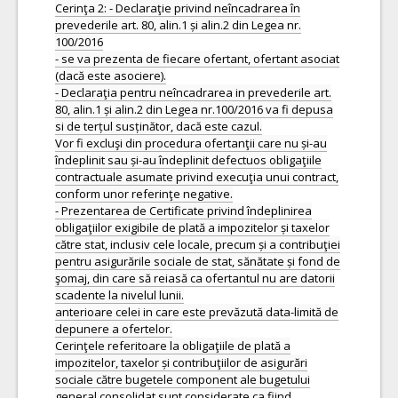
Cerinţa 2: - Declaraţie privind neîncadrarea în
prevederile art. 80, alin.1 și alin.2 din Legea nr.
100/2016
- se va prezenta de fiecare ofertant, ofertant asociat
(dacă este asociere).
- Declaraţia pentru neîncadrarea in prevederile art.
80, alin.1 și alin.2 din Legea nr.100/2016 va fi depusa
si de terțul susținător, dacă este cazul.
Vor fi excluşi din procedura ofertanţii care nu și-au
îndeplinit sau și-au îndeplinit defectuos obligaţiile
contractuale asumate privind execuţia unui contract,
conform unor referinţe negative.
- Prezentarea de Certificate privind îndeplinirea
obligaţiilor exigibile de plată a impozitelor și taxelor
către stat, inclusiv cele locale, precum și a contribuţiei
pentru asigurările sociale de stat, sănătate și fond de
şomaj, din care să reiasă ca ofertantul nu are datorii
scadente la nivelul lunii.
anterioare celei in care este prevăzută data-limită de
depunere a ofertelor.
Cerinţele referitoare la obligaţiile de plată a
impozitelor, taxelor și contribuţiilor de asigurări
sociale către bugetele component ale bugetului
general consolidat sunt considerate ca fiind