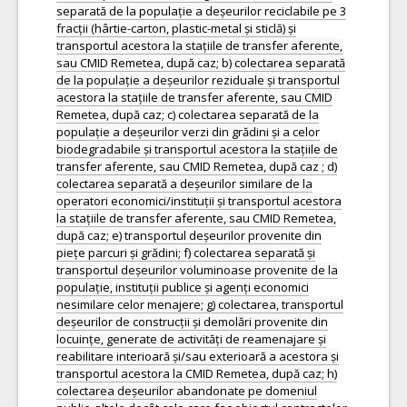
separată de la populație a deșeurilor reciclabile pe 3
fracții (hârtie-carton, plastic-metal și sticlă) și
transportul acestora la stațiile de transfer aferente,
sau CMID Remetea, după caz; b) colectarea separată
de la populație a deșeurilor reziduale și transportul
acestora la stațiile de transfer aferente, sau CMID
Remetea, după caz; c) colectarea separată de la
populație a deșeurilor verzi din grădini și a celor
biodegradabile și transportul acestora la stațiile de
transfer aferente, sau CMID Remetea, după caz ; d)
colectarea separată a deșeurilor similare de la
operatori economici/instituții și transportul acestora
la stațiile de transfer aferente, sau CMID Remetea,
după caz; e) transportul deșeurilor provenite din
piețe parcuri și grădini; f) colectarea separată și
transportul deșeurilor voluminoase provenite de la
populație, instituții publice și agenți economici
nesimilare celor menajere; g) colectarea, transportul
deșeurilor de construcții și demolări provenite din
locuințe, generate de activități de reamenajare și
reabilitare interioară și/sau exterioară a acestora și
transportul acestora la CMID Remetea, după caz; h)
colectarea deșeurilor abandonate pe domeniul