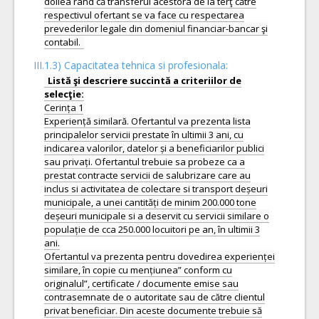
doilea rând că transferul acestora de la terţ către
respectivul ofertant se va face cu respectarea
prevederilor legale din domeniul financiar-bancar şi
III.1.3) Capacitatea tehnica si profesionala:
Listă şi descriere succintă a criteriilor de
Cerința 1
Experiență similară. Ofertantul va prezenta lista
principalelor servicii prestate în ultimii 3 ani, cu
indicarea valorilor, datelor și a beneficiarilor publici
sau privați. Ofertantul trebuie sa probeze ca a
prestat contracte servicii de salubrizare care au
inclus si activitatea de colectare si transport deșeuri
municipale, a unei cantități de minim 200.000 tone
deșeuri municipale si a deservit cu servicii similare o
populație de cca 250.000 locuitori pe an, în ultimii 3
ani.
Ofertantul va prezenta pentru dovedirea experienței
similare, în copie cu mențiunea” conform cu
originalul”, certificate / documente emise sau
contrasemnate de o autoritate sau de către clientul
privat beneficiar. Din aceste documente trebuie să