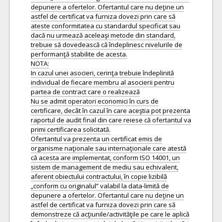
depunere a ofertelor. Ofertantul care nu deţine un
astfel de certificat va furniza dovezi prin care să
ateste conformitatea cu standardul specificat sau
dacă nu urmează aceleaşi metode din standard,
trebuie să dovedească că îndeplinesc nivelurile de
performanţă stabilite de acesta.
NOTA:
In cazul unei asocieri, cerinţa trebuie îndeplinită
individual de fiecare membru al asocierii pentru
partea de contract care o realizează
Nu se admit operatori economici în curs de
certificare, decât în cazul în care aceştia pot prezenta
raportul de audit final din care reiese că ofertantul va
primi certificarea solicitată.
Ofertantul va prezenta un certificat emis de
organisme naţionale sau internaţionale care atestă
că acesta are implementat, conform ISO 14001, un
sistem de management de mediu sau echivalent,
aferent obiectului contractului, în copie lizibilă
„conform cu originalul” valabil la data-limită de
depunere a ofertelor. Ofertantul care nu deţine un
astfel de certificat va furniza dovezi prin care să
demonstreze că acţiunile/activităţile pe care le aplică