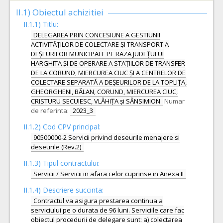
II.1) Obiectul achizitiei
II.1.1) Titlu:
DELEGAREA PRIN CONCESIUNE A GESTIUNII
ACTIVITĂȚILOR DE COLECTARE ȘI TRANSPORT A
DEȘEURILOR MUNICIPALE PE RAZA JUDEȚULUI
HARGHITA ȘI DE OPERARE A STAȚIILOR DE TRANSFER
DE LA CORUND, MIERCUREA CIUC ȘI A CENTRELOR DE
COLECTARE SEPARATĂ A DEȘEURILOR DE LA TOPLIȚA,
GHEORGHENI, BĂLAN, CORUND, MIERCUREA CIUC,
CRISTURU SECUIESC, VLĂHIȚA și SÂNSIMION
Numar
de referinta:
2023_3
II.1.2) Cod CPV principal:
90500000-2 Servicii privind deseurile menajere si
deseurile (Rev.2)
II.1.3) Tipul contractului:
Servicii / Servicii in afara celor cuprinse in Anexa II
II.1.4) Descriere succinta:
Contractul va asigura prestarea continua a
serviciului pe o durata de 96 luni. Serviciile care fac
obiectul procedurii de delegare sunt: a) colectarea