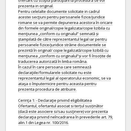
ofertant cu scopul participării la procedura se vor
prezenta in original.
Pentru celelalte documente solicitate in cadrul
acestei secţiuni pentru persoanele fizice/juridice
romane se va permite depunerea acestora în oricare
din formele original/copie legalizata/copie lizibila cu
menţiunea „conform cu originalul” semnată și
ștampilată de către reprezentantul legal iar pentru
persoanele fizice/juridice străine documentele se
prezintă în original/ copie legalizată/copie lizibilă cu
menţiunea „conform cu originalul”și vor fi însoțite de
traducerea autorizată în limba româna.
În cazul în care persoana care semnează
declaraţiile/formularele solicitate nu este
reprezentantul legal al operatorului economic, se va
ataşa o împuternicire pentru aceasta pentru
prezenta procedura de atribuire.
Cerinţa 1: - Declaraţie privind eligibilitatea
Ofertantul, ofertantul asociat si terțul susținător
(dacă este asociere si/sau susţinere) vor prezenta
declaraţia privind neîncadrarea în prevederile art. 79,
alin.1 din Legea nr. 100/2016.