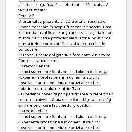
solicita, o singură dată, ca ofertantul să înlocuiască
terțul sustinator.
Cerinta 2
Ofertantul va prezenta o listă a tuturor resurselor
umane necesare în scopul furnizării de servicii. Lista
va menționa calificarile angajaților și categoria lor de
muncă. Calificările profesionale și istoria locurilor de
muncă trebuie precizate în cazul personalului de
conducere.
Personalul cheie obligatoriu a face parte din echipa
Concesionarului este:
• Director General:
- studii superioare finalizate cu diploma de licența
- Experienta profesionala in domeniul studiilor
absolvite sau in domeniul de activitate ce face
obiectul contractului de minim 5 ani
- experiența dovedita prin participarea in cel puțin un
contract la nivelul căruia sa se fi desfășurat activități
similare celor care fac obiectul procedurii
• Director Tehnic:
- studii superioare finalizate cu diploma de licența;
-Experienta profesionala in domeniul studiilor
absolvite sau in domeniul de activitate ce face