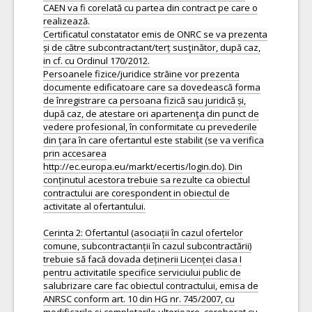
CAEN va fi corelată cu partea din contract pe care o
realizează.
Certificatul constatator emis de ONRC se va prezenta
și de către subcontractant/terț susţinător, după caz,
in cf. cu Ordinul 170/2012.
Persoanele fizice/juridice străine vor prezenta
documente edificatoare care sa dovedească forma
de înregistrare ca persoana fizică sau juridică și,
după caz, de atestare ori apartenenţa din punct de
vedere profesional, în conformitate cu prevederile
din țara în care ofertantul este stabilit (se va verifica
prin accesarea
http://ec.europa.eu/markt/ecertis/login.do). Din
conținutul acestora trebuie sa rezulte ca obiectul
contractului are corespondent in obiectul de
activitate al ofertantului.
Cerinta 2: Ofertantul (asociații în cazul ofertelor
comune, subcontractanții în cazul subcontractării)
trebuie să facă dovada deținerii Licenței clasa I
pentru activitatile specifice serviciului public de
salubrizare care fac obiectul contractului, emisa de
ANRSC conform art. 10 din HG nr. 745/2007, cu