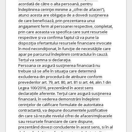
acordată de către o alta persoană, pentru
îndeplinirea cerinţei minime a „cifrei de afaceri”),
atunci acesta are obligaţia de a dovedi susţinerea
de care beneficiază, prin prezentarea unui
angajament ferm al persoanei respective, completat,
prin care aceasta va specifica care sunt resursele
respective și va confirma faptul că va pune la
dispoziţia ofertantului resursele financiare invocate
în mod necondiţionat, în funcţie de necesităţile care
apar pe parcursul îndeplinirii contractului în cauză.
Terțul va semna si declaraţia.
Persoana ce asigură susţinerea financiară nu
trebuie să se afle în situaţia care determină
excluderea din procedură de atribuire conform
prevederilor art. 79, art. 80, art. 81 si art. 44, alin.1 din
Legea 100/2016, prezentând în acest sens
declarațiile aferente. Terţul care asigură susţinerea
financiară, în vederea demonstrării îndepliniri
cerinţelor de calificare formulate de autoritatea
contractantă, va depune documentele justificative
din care să rezulte nivelul cifrei de afaceri/mijloacele
sau resursele financiare de care dispune,
prezentând dovezi concludente în acest sens, si în al