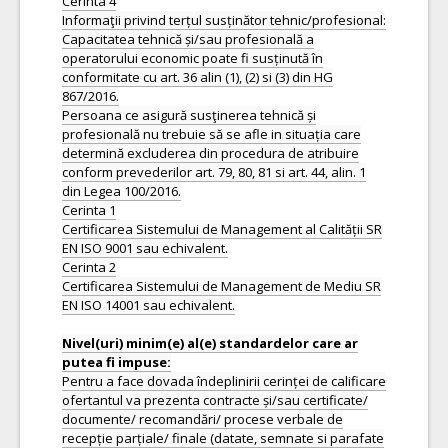
Cerinta 4
Informaţii privind terțul susținător tehnic/profesional:
Capacitatea tehnică și/sau profesională a
operatorului economic poate fi susținută în
conformitate cu art. 36 alin (1), (2) si (3) din HG
867/2016.
Persoana ce asigură susţinerea tehnică și
profesională nu trebuie să se afle in situația care
determină excluderea din procedura de atribuire
conform prevederilor art. 79, 80, 81 si art. 44, alin. 1
din Legea 100/2016.
Cerinta 1
Certificarea Sistemului de Management al Calității SR
EN ISO 9001 sau echivalent.
Cerinta 2
Certificarea Sistemului de Management de Mediu SR
EN ISO 14001 sau echivalent.
Nivel(uri) minim(e) al(e) standardelor care ar
Pentru a face dovada îndeplinirii cerinței de calificare
ofertantul va prezenta contracte și/sau certificate/
documente/ recomandări/ procese verbale de
recepție parțiale/ finale (datate, semnate si parafate