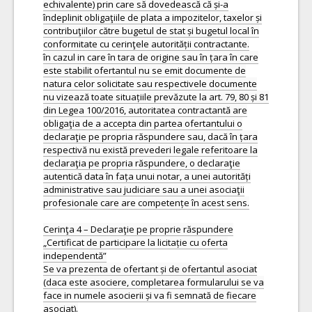
echivalente) prin care să dovedească că și-a
îndeplinit obligaţiile de plata a impozitelor, taxelor și
contribuţiilor către bugetul de stat și bugetul local în
conformitate cu cerinţele autorității contractante.
în cazul in care în tara de origine sau în țara în care
este stabilit ofertantul nu se emit documente de
natura celor solicitate sau respectivele documente
nu vizează toate situațiile prevăzute la art. 79, 80 și 81
din Legea 100/2016, autoritatea contractantă are
obligaţia de a accepta din partea ofertantului o
declaraţie pe propria răspundere sau, dacă în țara
respectivă nu există prevederi legale referitoare la
declaraţia pe propria răspundere, o declaraţie
autentică data în fața unui notar, a unei autorități
administrative sau judiciare sau a unei asociaţii
profesionale care are competențe în acest sens.
Cerinţa 4 – Declaraţie pe proprie răspundere
„Certificat de participare la licitație cu oferta
independentă”
Se va prezenta de ofertant și de ofertantul asociat
(daca este asociere, completarea formularului se va
face in numele asocierii și va fi semnată de fiecare
asociat).