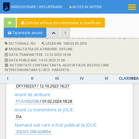
|
INREGISTRARE / RECUPERARE
ACCES IN SISTEM
RO
EN
Solicita arhiva documentatie si clarificari
Tipareste anunt
Achizitie initiata prin anunt de concesionare:
[PC1002503] -
SECTORIALE: NU
LEGEA NR. 100/23.05.2016
MODALITATEA DE ATRIBUIRE: OFFLINE
DATA TRANSMITERE: 12.10.2023 18:58
DATA PUBLICARE: 14.10.2023 21:00
AUTORITATE CONTRACTANTA: ASOCIATIA DE DEZVOLTARE
DETALII
INTERCOMUNITARA S.I.M.D. HARGHITA
I
II
III
IV
VI
CLARIFICA
ERA
Documentatie de atribuire:
DF1193237
/ 12.10.2023 16:27
Anunt de atribuire:
PCA1002598
/ 01.02.2024 18:28
Anunt cu transmitere la JOUE:
Da
Numarul sub care a fost publicat la JOUE:
2023/S 200-629054