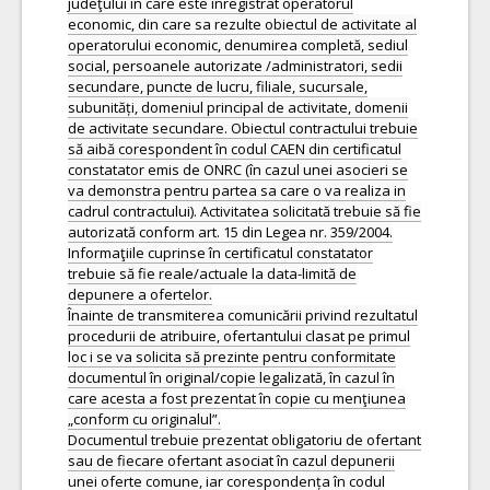
judeţului în care este înregistrat operatorul
economic, din care sa rezulte obiectul de activitate al
operatorului economic, denumirea completă, sediul
social, persoanele autorizate /administratori, sedii
secundare, puncte de lucru, filiale, sucursale,
subunități, domeniul principal de activitate, domenii
de activitate secundare. Obiectul contractului trebuie
să aibă corespondent în codul CAEN din certificatul
constatator emis de ONRC (în cazul unei asocieri se
va demonstra pentru partea sa care o va realiza in
cadrul contractului). Activitatea solicitată trebuie să fie
autorizată conform art. 15 din Legea nr. 359/2004.
Informaţiile cuprinse în certificatul constatator
trebuie să fie reale/actuale la data-limită de
depunere a ofertelor.
Înainte de transmiterea comunicării privind rezultatul
procedurii de atribuire, ofertantului clasat pe primul
loc i se va solicita să prezinte pentru conformitate
documentul în original/copie legalizată, în cazul în
care acesta a fost prezentat în copie cu menţiunea
„conform cu originalul”.
Documentul trebuie prezentat obligatoriu de ofertant
sau de fiecare ofertant asociat în cazul depunerii
unei oferte comune, iar corespondența în codul