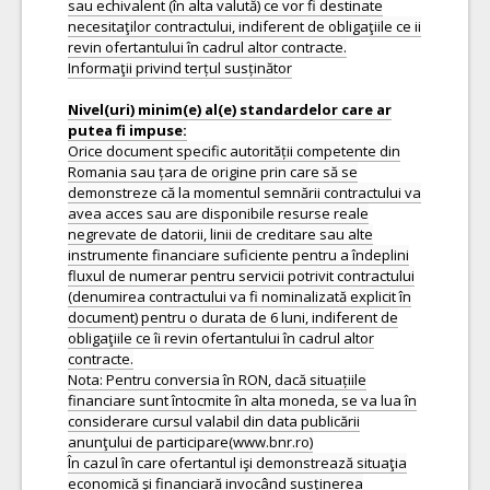
sau echivalent (în alta valută) ce vor fi destinate
necesitaţilor contractului, indiferent de obligaţiile ce ii
revin ofertantului în cadrul altor contracte.
Informaţii privind terțul susținător
Nivel(uri) minim(e) al(e) standardelor care ar
Orice document specific autorității competente din
Romania sau țara de origine prin care să se
demonstreze că la momentul semnării contractului va
avea acces sau are disponibile resurse reale
negrevate de datorii, linii de creditare sau alte
instrumente financiare suficiente pentru a îndeplini
fluxul de numerar pentru servicii potrivit contractului
(denumirea contractului va fi nominalizată explicit în
document) pentru o durata de 6 luni, indiferent de
obligaţiile ce îi revin ofertantului în cadrul altor
contracte.
Nota: Pentru conversia în RON, dacă situațiile
financiare sunt întocmite în alta moneda, se va lua în
considerare cursul valabil din data publicării
anunţului de participare(www.bnr.ro)
În cazul în care ofertantul işi demonstrează situaţia
economică şi financiară invocând susţinerea