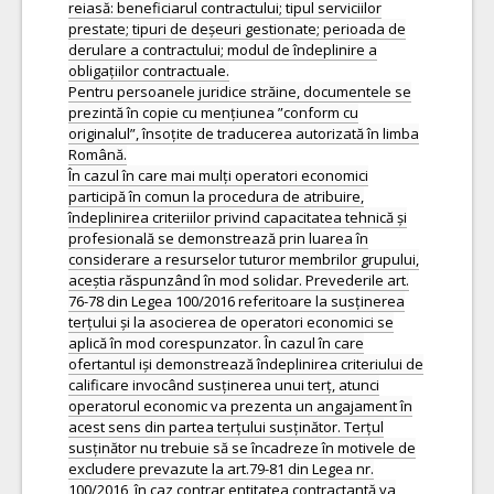
reiasă: beneficiarul contractului; tipul serviciilor
prestate; tipuri de deșeuri gestionate; perioada de
derulare a contractului; modul de îndeplinire a
obligațiilor contractuale.
Pentru persoanele juridice străine, documentele se
prezintă în copie cu mențiunea ”conform cu
originalul”, însoțite de traducerea autorizată în limba
Română.
În cazul în care mai mulți operatori economici
participă în comun la procedura de atribuire,
îndeplinirea criteriilor privind capacitatea tehnică și
profesională se demonstrează prin luarea în
considerare a resurselor tuturor membrilor grupului,
aceștia răspunzând în mod solidar. Prevederile art.
76-78 din Legea 100/2016 referitoare la susținerea
terțului și la asocierea de operatori economici se
aplică în mod corespunzator. În cazul în care
ofertantul iși demonstrează îndeplinirea criteriului de
calificare invocând susținerea unui terț, atunci
operatorul economic va prezenta un angajament în
acest sens din partea terțului susținător. Terțul
susținător nu trebuie să se încadreze în motivele de
excludere prevazute la art.79-81 din Legea nr.
100/2016, în caz contrar entitatea contractantă va