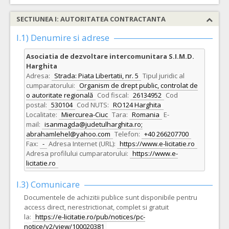
SECTIUNEA I: AUTORITATEA CONTRACTANTA
I.1) Denumire si adrese
Asociatia de dezvoltare intercomunitara S.I.M.D.
Harghita
Adresa:
Strada: Piata Libertatii, nr. 5
Tipul juridic al
cumparatorului:
Organism de drept public, controlat de
o autoritate regională
Cod fiscal:
26134952
Cod
postal:
530104
Cod NUTS:
RO124 Harghita
Localitate:
Miercurea-Ciuc
Tara:
Romania
E-
mail:
isanmagda@judetulharghita.ro;
abrahamlehel@yahoo.com
Telefon:
+40 266207700
Fax:
-
Adresa Internet (URL):
https://www.e-licitatie.ro
Adresa profilului cumparatorului:
https://www.e-
licitatie.ro
I.3) Comunicare
Documentele de achizitii publice sunt disponibile pentru
access direct, nerestrictionat, complet si gratuit
la:
https://e-licitatie.ro/pub/notices/pc-
notice/v2/view/100020381