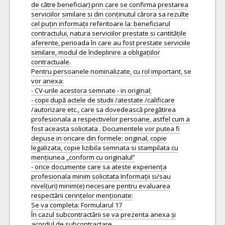
de către beneficiar) prin care se confirma prestarea
serviciilor similare si din conținutul cărora sa rezulte
cel puțin informații referitoare la: beneficiarul
contractului, natura serviciilor prestate si cantitățile
aferente, perioada în care au fost prestate serviciile
similare, modul de îndeplinire a obligațiilor
contractuale.
Pentru persoanele nominalizate, cu rol important, se
vor anexa:
- CV-urile acestora semnate - in original;
- copii după actele de studii /atestate /calificare
/autorizare etc., care sa dovedească pregătirea
profesionala a respectivelor persoane, astfel cum a
fost aceasta solicitata . Documentele vor putea fi
depuse in oricare din formele: original, copie
legalizata, copie lizibila semnata si stampilata cu
mențiunea „conform cu originalul”
- orice documente care sa ateste experiența
profesionala minim solicitata Informații si/sau
nivel(uri) minim(e) necesare pentru evaluarea
respectării cerințelor menționate:
Se va completa: Formularul 17
În cazul subcontractării se va prezenta anexa și
acordul de subcontractare.