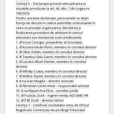
Cerinţa 5 – Declaraţie privind neîncadrarea in
situațiile prevăzute la art. 44, alin. 1 din Legea nr.
100/2016
Pentru aceasta declaraţie, persoanele ce deţin
funcţii de decizie în cadrul autorității contractante în
ceea ce priveşte organizarea, derularea și
finalizarea procedurii de atribuire în sensul
articolului sus menționat sunt următoarele:
1. dl Incze Csongor, președinte al Asociației,
2. dl Kozma István Florin, membru în consiliul director
3. dl Ülkei Zoltán, membru în consiliul director
4. dl Țepeluș Gelu Gavril, membru în consiliul director
5. dl Laczkó-Albert Elemér, membru în consiliul
director
6. dl Mihály Csaba, membru în consiliul director
7. dl Máthe Árpád, membru în consiliul director
8. d-na Isán Magda – director executiv
9. dl Ábrahám Lehel-Antal – responsabil achiziții
10. d-na Rippel Ana Eliza - consilier juridic
11. dl Puskás Zsolt – inginer mediu ADI SIMD HR
12. dl Páll Zsolt – director tehnic
Cerinţa 1: - Certificat constatator emis de Oficiul
Registrului Comerţului de pe lângă Tribunalul