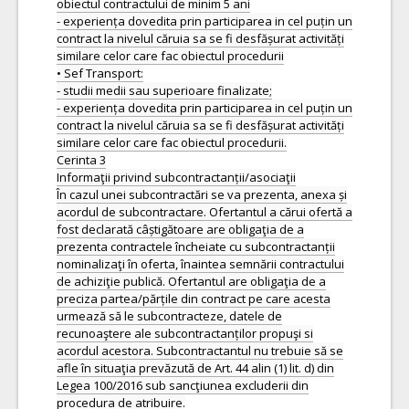
obiectul contractului de minim 5 ani
- experiența dovedita prin participarea in cel puțin un
contract la nivelul căruia sa se fi desfășurat activități
similare celor care fac obiectul procedurii
• Sef Transport:
- studii medii sau superioare finalizate;
- experiența dovedita prin participarea in cel puțin un
contract la nivelul căruia sa se fi desfășurat activități
similare celor care fac obiectul procedurii.
Cerinta 3
Informaţii privind subcontractanții/asociaţii
În cazul unei subcontractări se va prezenta, anexa și
acordul de subcontractare. Ofertantul a cărui ofertă a
fost declarată câștigătoare are obligaţia de a
prezenta contractele încheiate cu subcontractanții
nominalizaţi în oferta, înaintea semnării contractului
de achiziţie publică. Ofertantul are obligaţia de a
preciza partea/părțile din contract pe care acesta
urmează să le subcontracteze, datele de
recunoaştere ale subcontractanților propuşi si
acordul acestora. Subcontractantul nu trebuie să se
afle în situaţia prevăzută de Art. 44 alin (1) lit. d) din
Legea 100/2016 sub sancţiunea excluderii din
procedura de atribuire.