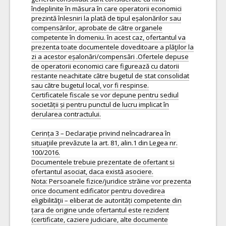
îndeplinite în măsura în care operatorii economici
prezintă înlesniri la plată de tipul eșalonărilor sau
compensărilor, aprobate de către organele
competente în domeniu. în acest caz, ofertantul va
prezenta toate documentele doveditoare a plăţilor la
zi a acestor eșalonări/compensări .Ofertele depuse
de operatorii economici care figurează cu datorii
restante neachitate către bugetul de stat consolidat
sau către bugetul local, vor fi respinse.
Certificatele fiscale se vor depune pentru sediul
societății și pentru punctul de lucru implicat în
derularea contractului.
Cerința 3 – Declaraţie privind neîncadrarea în
situaţiile prevăzute la art. 81, alin.1 din Legea nr.
100/2016.
Documentele trebuie prezentate de ofertant si
ofertantul asociat, daca există asociere.
Nota: Persoanele fizice/juridice străine vor prezenta
orice document edificator pentru dovedirea
eligibilităţii – eliberat de autorități competente din
țara de origine unde ofertantul este rezident
(certificate, caziere judiciare, alte documente