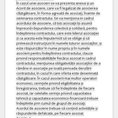
În cazul unei asocieri se va prezenta anexa și un
Acord de asociere, care va fi legalizat de asocierea
câștigătoare, în forma agreată de asociaţi, înainte de
semnarea contractului. Se va menţiona in cadrul
acordului de asociere, că toți asociaţii își asumă
împreună răspunderea colectivă și solidară, pentru
îndeplinirea contractului, care este liderul asociaţiei
și ca acesta este împuternicit să se oblige și să
primească instrucţiuni în numele tuturor asociaţilor, și
este răspunzător în nume propriu și în numele
asocierii pentru îndeplinirea contractului, clauze
privind responsabilitățile fiecărui asociat in cadrul
contractului, menţiunea obligativității asociaţilor de a
rămâne in asociaţie pe toată perioada derulării
contractului, în cazul în care oferta este desemnată
câștigătoare. În cazul asocierii mai multor operatori
economici, cerinţele privind eligibilitatea și
înregistrarea, trebuie să fie îndeplinite de fiecare
asociat, iar celelalte cerinţe privind capacitatea
tehnică și capacitatea economico-financiară trebuie
îndeplinite prin cumul de grupul de asociaţi.
Acordul de asociere trebuie să conțină activitățile și
răspunderile defalcate, pe fiecare asociat.