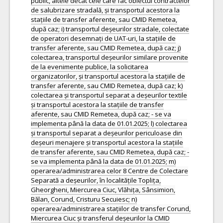
public, altele decât cele care fac obiectul contractelor
de salubrizare stradală, și transportul acestora la
stațiile de transfer aferente, sau CMID Remetea,
după caz; i) transportul deșeurilor stradale, colectate
de operatori desemnați de UAT-uri, la stațiile de
transfer aferente, sau CMID Remetea, după caz; j)
colectarea, transportul deșeurilor similare provenite
de la evenimente publice, la solicitarea
organizatorilor, și transportul acestora la stațiile de
transfer aferente, sau CMID Remetea, după caz; k)
colectarea și transportul separat a deșeurilor textile
și transportul acestora la stațiile de transfer
aferente, sau CMID Remetea, după caz; - se va
implementa până la data de 01.01.2025; l) colectarea
și transportul separat a deșeurilor periculoase din
deșeuri menajere și transportul acestora la stațiile
de transfer aferente, sau CMID Remetea, după caz; -
se va implementa până la data de 01.01.2025; m)
operarea/administrarea celor 8 Centre de Colectare
Separată a deșeurilor, în localitățile Toplița,
Gheorgheni, Miercurea Ciuc, Vlăhița, Sânsimion,
Bălan, Corund, Cristuru Secuiesc; n)
operarea/administrarea stațiilor de transfer Corund,
Miercurea Ciuc și transferul deșeurilor la CMID