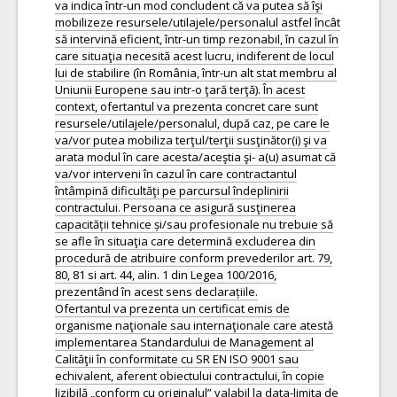
va indica într-un mod concludent că va putea să îşi
mobilizeze resursele/utilajele/personalul astfel încât
să intervină eficient, într-un timp rezonabil, în cazul în
care situaţia necesită acest lucru, indiferent de locul
lui de stabilire (în România, într-un alt stat membru al
Uniunii Europene sau intr-o ţară terţă). În acest
context, ofertantul va prezenta concret care sunt
resursele/utilajele/personalul, după caz, pe care le
va/vor putea mobiliza terţul/terţii susţinător(i) şi va
arata modul în care acesta/aceştia şi- a(u) asumat că
va/vor interveni în cazul în care contractantul
întâmpină dificultăţi pe parcursul îndeplinirii
contractului. Persoana ce asigură susţinerea
capacității tehnice și/sau profesionale nu trebuie să
se afle în situaţia care determină excluderea din
procedură de atribuire conform prevederilor art. 79,
80, 81 si art. 44, alin. 1 din Legea 100/2016,
prezentând în acest sens declarațiile.
Ofertantul va prezenta un certificat emis de
organisme naţionale sau internaţionale care atestă
implementarea Standardului de Management al
Calităţii în conformitate cu SR EN ISO 9001 sau
echivalent, aferent obiectului contractului, în copie
lizibilă „conform cu originalul” valabil la data-limita de