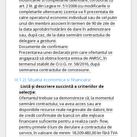
modificarile si completarile ulterioare, coroborat cu
art. 2 lit. g) din Legea nr. 51/2006 (cu modificarile si
completarile ulterioare). Licența va fi prezentata de
catre operatorul economic individual sau de cel putin
unul din membrii asocierii în termen de 90 de zile de
la data aprobării hotărârii de dare în administrare
sau, după caz, de la data semnării contractului de
delegare a gestiunii.
Documente de confirmare:
Prezentarea unei declarații prin care ofertantul se
angajează să obtina licența emisa de ANRSC, în
termenul stabilit de O.U.G. nr. 58/2016, după
III.1.2) Situatia economica si financiara:
Listă şi descriere succintă a criteriilor de
Ofertantul trebuie sa demonstreze că, la momentul
semnării contractului, va avea acces sau are
disponibile resurse reale negrevate de datorii, linii
de credit confirmate de bancă ori alte mijloace
financiare suficiente pentru a realiza cash- flow,
pentru primele 6 luni de derulare a contractului de
servicii, în valoare de minim: 18.209.483,00 lei fără TVA