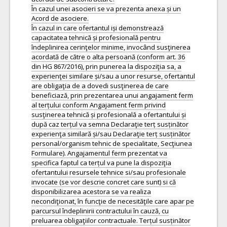
În cazul unei asocieri se va prezenta anexa și un
Acord de asociere.
În cazul in care ofertantul iși demonstrează
capacitatea tehnică și profesională pentru
îndeplinirea cerinţelor minime, invocând susţinerea
acordată de către o alta persoană (conform art. 36
din HG 867/2016), prin punerea la dispoziţia sa, a
experienţei similare și/sau a unor resurse, ofertantul
are obligaţia de a dovedi susţinerea de care
beneficiază, prin prezentarea unui angajament ferm
al terțului conform Angajament ferm privind
susţinerea tehnică și profesională a ofertantului și
după caz terțul va semna Declaraţie terț susținător
experienţa similară și/sau Declaraţie terț susținător
personal/organism tehnic de specialitate, Secţiunea
Formulare). Angajamentul ferm prezentat va
specifica faptul ca terțul va pune la dispoziţia
ofertantului resursele tehnice si/sau profesionale
invocate (se vor descrie concret care sunt) si că
disponibilizarea acestora se va realiza
necondiţionat, în funcţie de necesităţile care apar pe
parcursul îndeplinirii contractului în cauză, cu
preluarea obligaţiilor contractuale. Terțul susținător