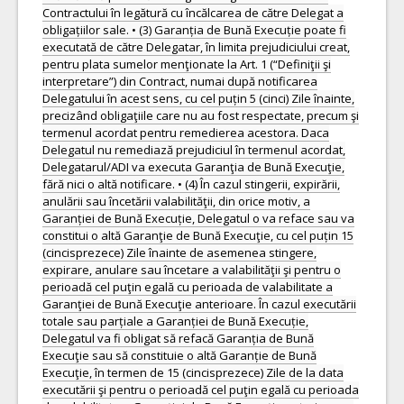
Contractului în legătură cu încălcarea de către Delegat a
obligațiilor sale. • (3) Garanția de Bună Execuție poate fi
executată de către Delegatar, în limita prejudiciului creat,
pentru plata sumelor menţionate la Art. 1 (“Definiţii şi
interpretare”) din Contract, numai după notificarea
Delegatului în acest sens, cu cel puțin 5 (cinci) Zile înainte,
precizând obligaţiile care nu au fost respectate, precum şi
termenul acordat pentru remedierea acestora. Daca
Delegatul nu remediază prejudiciul în termenul acordat,
Delegatarul/ADI va executa Garanţia de Bună Execuţie,
fără nici o altă notificare. • (4) În cazul stingerii, expirării,
anulării sau încetării valabilităţii, din orice motiv, a
Garanției de Bună Execuție, Delegatul o va reface sau va
constitui o altă Garanţie de Bună Execuţie, cu cel puțin 15
(cincisprezece) Zile înainte de asemenea stingere,
expirare, anulare sau încetare a valabilităţii şi pentru o
perioadă cel puţin egală cu perioada de valabilitate a
Garanţiei de Bună Execuţie anterioare. În cazul executării
totale sau parțiale a Garanției de Bună Execuție,
Delegatul va fi obligat să refacă Garanția de Bună
Execuţie sau să constituie o altă Garanție de Bună
Execuţie, în termen de 15 (cincisprezece) Zile de la data
executării şi pentru o perioadă cel puţin egală cu perioada