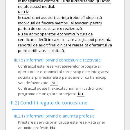
în îndeplinirea contractului de lucrări/servicii şi lucrări,
nu afectează mediul.
NOTĂ:
In cazul unei asocieri, cerinţa trebuie îndeplinită
individual de fiecare membru al asocierii pentru
partea de contract care o realizează.
Nu se admit operatori economici în curs de
certificare, decât în cazul in care aceştia pot prezenta
raportul de audit final din care reiese că ofertantul va
III.1.5)
Informatii privind concesiunile rezervate:
Contractul este rezervat atelierelor protejate si
operatorilor economici al caror scop este integrarea
sociala si profesionala a persoanelor cu handicap
sau defavorizate:
Nu
Contractul poate fi executat numai in cadrul unor
programe de angajare protejata:
Nu
III.2)
Conditii legate de concesiune
III.2.1) Informatii privind o anumita profesie:
Prestarea serviciilor in cauza este rezervata unei
anumite profesii:
Nu