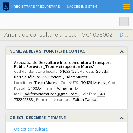
|
INREGISTRARE / RECUPERARE
ACCES IN SISTEM
RO
EN
Anunt de consultare a pietei [MC1038002] -
Delegarea serviciilor de transport feroviar de călători de interes local, aferente proiectului „Introducerea și, ulterior, dezvoltarea serviciilor de Tren Metropolitan Mureș”
NUME, ADRESA SI PUNCT(E) DE CONTACT
Asociatia de Dezvoltare Intercomunitara Transport
Public Feroviar „Tren Metropolitan Mures”
Cod de identitate fiscala
51655455
,
Adresa:
Strada:
Bartok Béla, nr. 2A, Sector: -, Judet: Mures
,
Localitate:
Targu Mures
,
Cod NUTS
RO125 Mures
,
Cod
Postal:
540035
,
Tara:
Romania
,
E-
mail:
adiferoviarmures@gmail.com
,
Telefon:
+40
752202888
,
Punct(e) de contact
Zoltan Tanko
,
OBIECT, DESCRIERE, TERMENE
Obiect consultare