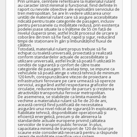
Prin urmare, cerințele referitoare la materialul rulant 
au caracter strict minimal și funcțional, fiind definite în 
raport cu nevoile obiective ale exploatării serviciului de 
tren metropolitan. Se are în vedere utilizarea unor 
unități de material rulant care să asigure accesibilitate 
ridicată pentru toate categoriile de pasageri, inclusiv 
pentru persoanele cu mobilitate redusă, prin existența 
podelei joase situate la o înălțime de 55 cm față de 
nivelul ciupercii șinei, astfel încât procesul de urcare și 
coborâre din tren să fie facil, rapid și sigur, reducând 
timpii de staționare în gări și îmbunătățind fluxul de 
călători.

Totodată, materialul rulant propus trebuie să fie 
echipat cu toaletă universală, proiectată și realizată 
conform standardelor actuale de accesibilitate și 
utilizare universală, astfel încât să poată fi utilizată în 
condiții de siguranță și confort de către toate 
categoriile de pasageri. În același timp, se impune ca 
vehiculele să poată atinge o viteză tehnică de minimum 
120 km/h, corespunzătoare vitezei de proiectare a 
infrastructurii feroviare pe care urmează să opereze 
serviciul, asigurând astfel respectarea graficelor de 
circulație, reducerea timpilor de parcurs și creșterea 
atractivității transportului feroviar metropolitan.

De asemenea, se stabilește ca limita maximă de 
vechime a materialului rulant să fie de 20 de ani, 
această cerință fiind justificată de necesitatea 
asigurării unui nivel ridicat de siguranță în exploatare, 
fiabilitate tehnică, disponibilitate operațională și 
eficiență energetică, precum și de alinierea la 
standardele actuale europene privind calitatea 
serviciilor de transport public feroviar. În plus, 
capacitatea minimă de transport de 120 de locuri pe 
scaune este considerată necesară pentru a răspunde 
cererii de mobilitate specifice unui sistem 