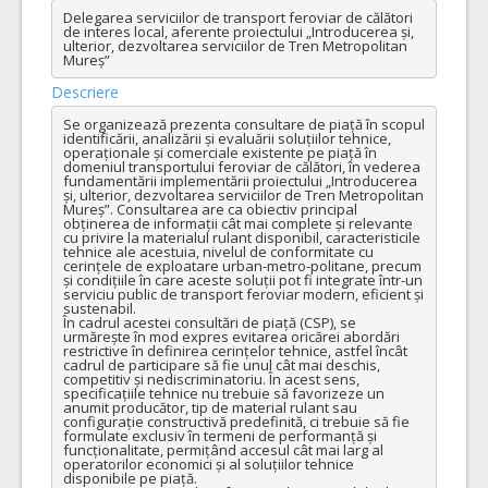
Delegarea serviciilor de transport feroviar de călători 
de interes local, aferente proiectului „Introducerea și, 
ulterior, dezvoltarea serviciilor de Tren Metropolitan 
Mureș”
Descriere
Se organizează prezenta consultare de piață în scopul 
identificării, analizării și evaluării soluțiilor tehnice, 
operaționale și comerciale existente pe piață în 
domeniul transportului feroviar de călători, în vederea 
fundamentării implementării proiectului „Introducerea 
și, ulterior, dezvoltarea serviciilor de Tren Metropolitan 
Mureș”. Consultarea are ca obiectiv principal 
obținerea de informații cât mai complete și relevante 
cu privire la materialul rulant disponibil, caracteristicile 
tehnice ale acestuia, nivelul de conformitate cu 
cerințele de exploatare urban-metro-politane, precum 
și condițiile în care aceste soluții pot fi integrate într-un 
serviciu public de transport feroviar modern, eficient și 
sustenabil.

În cadrul acestei consultări de piață (CSP), se 
urmărește în mod expres evitarea oricărei abordări 
restrictive în definirea cerințelor tehnice, astfel încât 
cadrul de participare să fie unul cât mai deschis, 
competitiv și nediscriminatoriu. În acest sens, 
specificațiile tehnice nu trebuie să favorizeze un 
anumit producător, tip de material rulant sau 
configurație constructivă predefinită, ci trebuie să fie 
formulate exclusiv în termeni de performanță și 
funcționalitate, permițând accesul cât mai larg al 
operatorilor economici și al soluțiilor tehnice 
disponibile pe piață.
