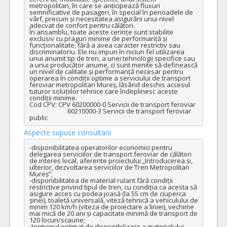
metropolitan, în care se anticipează fluxuri 
semnificative de pasageri, în special în perioadele de 
vârf, precum și necesitatea asigurării unui nivel 
adecvat de confort pentru călători.

În ansamblu, toate aceste cerințe sunt stabilite 
exclusiv cu praguri minime de performanță și 
funcționalitate, fără a avea caracter restrictiv sau 
discriminatoriu. Ele nu impun în niciun fel utilizarea 
unui anumit tip de tren, a unei tehnologii specifice sau 
a unui producător anume, ci sunt menite să definească 
un nivel de calitate și performanță necesar pentru 
operarea în condiții optime a serviciului de transport 
feroviar metropolitan Mureș, lăsând deschis accesul 
tuturor soluțiilor tehnice care îndeplinesc aceste 
condiții minime.

Cod CPV: CPV 60200000-0 Servicii de transport feroviar 

                         60210000-3 Servicii de transport feroviar 
public
Aspecte supuse consultarii
-disponibilitatea operatorilor economici pentru 
delegarea serviciilor de transport feroviar de călători 
de interes local, aferente proiectului „Introducerea și, 
ulterior, dezvoltarea serviciilor de Tren Metropolitan 
Mureș”;

-disponibilitatea de material rulant fără condiții 
restrictive privind tipul de tren, cu condiția ca acesta să 
asigure acces cu podea joasă (la 55 cm de ciuperca 
șinei), toaletă universală, viteză tehnică a vehiculului de 
minim 120 km/h (viteza de proiectare a liniei), vechime 
mai mică de 20 ani și capacitate minimă de transport de 
120 locuri/scaune;

-termenul estimat de disponibilizare a materialului 