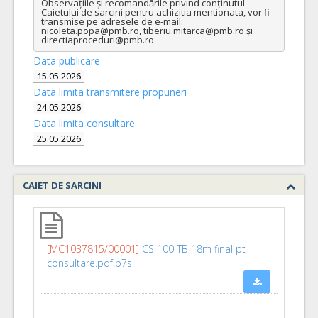
Observațiile și recomandările privind conținutul 
Caietului de sarcini pentru achizitia mentionata, vor fi 
transmise pe adresele de e-mail: 
nicoleta.popa@pmb.ro, tiberiu.mitarca@pmb.ro și 
directiaproceduri@pmb.ro
Data publicare
15.05.2026
Data limita transmitere propuneri
24.05.2026
Data limita consultare
25.05.2026
CAIET DE SARCINI
[MC1037815/00001]
CS 100 TB 18m final pt
consultare.pdf.p7s