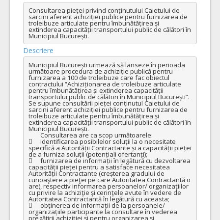
Consultarea pieței privind conținutului Caietului de 
sarcini aferent achiziției publice pentru furnizarea de 
troleibuze articulate pentru îmbunătățirea și 
extinderea capacității transportului public de călători în 
Municipiul București.
Descriere
Municipiul București urmează să lanseze în perioada 
următoare procedura de achiziție publică pentru 
furnizarea a 100 de troleibuze care fac obiectul 
contractului “Achiziționarea de troleibuze articulate 
pentru îmbunătățirea și extinderea capacității 
transportului public de călători în Municipiul București”.

Se supune consultării pieței conținutul Caietului de 
sarcini aferent achiziției publice pentru furnizarea de 
troleibuze articulate pentru îmbunătățirea și 
extinderea capacității transportului public de călători în 
Municipiul București.

	Consultarea are ca scop următoarele:

	identificarea posibilelor soluții la o necesitate 
specifică a Autorității Contractante și a capacității pieței 
de a furniza soluții (potențiali ofertanți);

	furnizarea de informații în legătură cu dezvoltarea 
capacității pieței pentru a satisface necesitatea 
Autorității Contractante (creșterea gradului de 
cunoaştere a pieţei pe care Autoritatea Contractantă o 
are), respectiv informarea persoanelor/ organizațiilor 
cu privire la achiziţie şi cerinţele avute în vedere de 
Autoritatea Contractantă în legătură cu aceasta;

	obținerea de informații de la persoanele/ 
organizațiile participante la consultare în vederea 
pregătirii achiziției și pentru organizarea și 