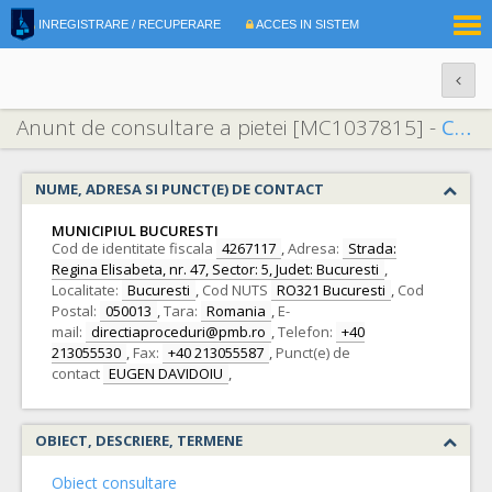
|
INREGISTRARE / RECUPERARE
ACCES IN SISTEM
RO
EN
Anunt de consultare a pietei [MC1037815] -
Consultarea pieței privind conținutului Caietului de sarcini aferent achiziției publice pentru furnizarea de troleibuze articulate pentru îmbunătățirea și extinderea capacității transportului public de călători în Municipiul București.
NUME, ADRESA SI PUNCT(E) DE CONTACT
MUNICIPIUL BUCURESTI
Cod de identitate fiscala
4267117
,
Adresa:
Strada:
Regina Elisabeta, nr. 47, Sector: 5, Judet: Bucuresti
,
Localitate:
Bucuresti
,
Cod NUTS
RO321 Bucuresti
,
Cod
Postal:
050013
,
Tara:
Romania
,
E-
mail:
directiaproceduri@pmb.ro
,
Telefon:
+40
213055530
,
Fax:
+40 213055587
,
Punct(e) de
contact
EUGEN DAVIDOIU
,
OBIECT, DESCRIERE, TERMENE
Obiect consultare