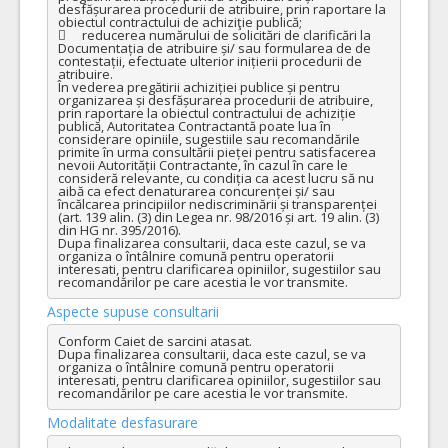
desfășurarea procedurii de atribuire, prin raportare la 
obiectul contractului de achiziţie publică;

	reducerea numărului de solicitări de clarificări la 
Documentația de atribuire și/ sau formularea de de 
contestații, efectuate ulterior inițierii procedurii de 
atribuire.

În vederea pregătirii achiziției publice și pentru 
organizarea și desfășurarea procedurii de atribuire, 
prin raportare la obiectul contractului de achiziție 
publică, Autoritatea Contractantă poate lua în 
considerare opiniile, sugestiile sau recomandările 
primite în urma consultării pieței pentru satisfacerea 
nevoii Autorității Contractante, în cazul în care le 
consideră relevante, cu condiția ca acest lucru să nu 
aibă ca efect denaturarea concurenței și/ sau 
încălcarea principiilor nediscriminării și transparenței 
(art. 139 alin. (3) din Legea nr. 98/2016 și art. 19 alin. (3) 
din HG nr. 395/2016).

Dupa finalizarea consultarii, daca este cazul, se va 
organiza o întâlnire comună pentru operatorii 
interesati, pentru clarificarea opiniilor, sugestiilor sau 
recomandărilor pe care acestia le vor transmite.
Aspecte supuse consultarii
Conform Caiet de sarcini atasat.

Dupa finalizarea consultarii, daca este cazul, se va 
organiza o întâlnire comună pentru operatorii 
interesati, pentru clarificarea opiniilor, sugestiilor sau 
recomandărilor pe care acestia le vor transmite.
Modalitate desfasurare