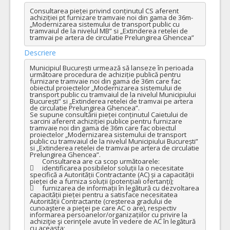
Consultarea pieței privind conținutul CS aferent 
achiziției pt furnizare tramvaie noi din gama de 36m-
„Modernizarea sistemului de transport public cu 
tramvaiul de la nivelul MB” si „Extinderea retelei de 
tramvai pe artera de circulatie Prelungirea Ghencea”
Descriere
Municipiul București urmează să lanseze în perioada 
următoare procedura de achiziție publică pentru 
furnizare tramvaie noi din gama de 36m care fac 
obiectul proiectelor „Modernizarea sistemului de 
transport public cu tramvaiul de la nivelul Municipiului 
București” si „Extinderea retelei de tramvai pe artera 
de circulatie Prelungirea Ghencea”.

Se supune consultării pieței conținutul Caietului de 
sarcini aferent achiziției publice pentru furnizare 
tramvaie noi din gama de 36m care fac obiectul 
proiectelor „Modernizarea sistemului de transport 
public cu tramvaiul de la nivelul Municipiului București” 
si „Extinderea retelei de tramvai pe artera de circulatie 
Prelungirea Ghencea”.

	Consultarea are ca scop următoarele:

	identificarea posibilelor soluții la o necesitate 
specifică a Autorității Contractante (AC) și a capacității 
pieței de a furniza soluții (potențiali ofertanți);

	furnizarea de informații în legătură cu dezvoltarea 
capacității pieței pentru a satisface necesitatea 
Autorității Contractante (creșterea gradului de 
cunoaştere a pieţei pe care AC o are), respectiv 
informarea persoanelor/organizațiilor cu privire la 
achiziţie şi cerinţele avute în vedere de AC în legătură 
cu aceasta;
