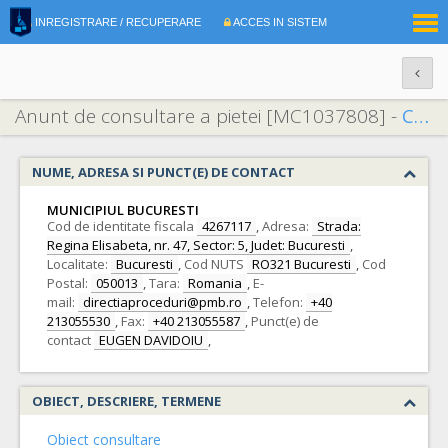
|
INREGISTRARE / RECUPERARE
ACCES IN SISTEM
RO
EN
Anunt de consultare a pietei [MC1037808] -
Consultarea pieței privind conținutul CS aferent achiziției pt furnizare tramvaie noi din gama de 36m-„Modernizarea sistemului de transport public cu tramvaiul de la nivelul MB” si „Extinderea retelei de tramvai pe artera de circulatie Prelungirea Ghencea”
NUME, ADRESA SI PUNCT(E) DE CONTACT
MUNICIPIUL BUCURESTI
Cod de identitate fiscala
4267117
,
Adresa:
Strada:
Regina Elisabeta, nr. 47, Sector: 5, Judet: Bucuresti
,
Localitate:
Bucuresti
,
Cod NUTS
RO321 Bucuresti
,
Cod
Postal:
050013
,
Tara:
Romania
,
E-
mail:
directiaproceduri@pmb.ro
,
Telefon:
+40
213055530
,
Fax:
+40 213055587
,
Punct(e) de
contact
EUGEN DAVIDOIU
,
OBIECT, DESCRIERE, TERMENE
Obiect consultare