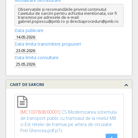
Modalitate desfasurare
Observațiile și recomandările privind conținutul 
Caietului de sarcini pentru achizitia mentionata, vor fi 
transmise pe adresele de e-mail: 
gabriel.popescu@pmb.ro și directiaproceduri@pmb.ro
Data publicare
14.05.2026
Data limita transmitere propuneri
23.05.2026
Data limita consultare
25.05.2026
CAIET DE SARCINI
[MC1037808/00001]
CS Modernizarea sistemului
de transport public cu tramvaiul de la nivelul MB
si Ext retelei de tramvai pe artera de circulatie
Prel Ghencea.pdf.p7s