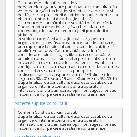
	obținerea de informații de la 
persoanele/organizațiile participante la consultare în 
vederea pregătirii achiziției și pentru organizarea și 
desfășurarea procedurii de atribuire, prin raportare la 
obiectul contractului de achiziţie publică;

	reducerea numărului de solicitări de clarificări la 
Documentația de atribuire și/sau formularea de 
contestații, efectuate ulterior inițierii procedurii de 
atribuire.

În vederea pregătirii achiziției publice și pentru 
organizarea și desfășurarea procedurii de atribuire, 
prin raportare la obiectul contractului de achiziție 
publică, Autoritatea Contractantă poate lua în 
considerare opiniile, sugestiile sau recomandările 
primite în urma consultării pieței pentru satisfacerea 
nevoii AC, în cazul în care le consideră relevante, cu 
condiția ca acest lucru să nu aibă ca efect denaturarea 
concurenței și/sau încălcarea principiilor 
nediscriminării și transparenței (art. 139 alin. (3) din 
Legea nr. 98/2016 și art. 19 alin. (3) din HG nr. 395/2016).

Dupa finalizarea consultarii, daca este cazul, se va 
organiza o întâlnire comună pentru operatorii 
interesati, pentru clarificarea opiniilor, sugestiilor sau 
recomandărilor pe care acestia le vor transmite.
Aspecte supuse consultarii
Conform Caiet de sarcini atasat.

Dupa finalizarea consultarii, daca este cazul, se va 
organiza o întâlnire comună pentru operatorii 
interesati, pentru clarificarea opiniilor, sugestiilor sau 
recomandărilor pe care acestia le vor transmite.