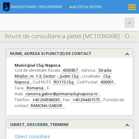
|
INREGISTRARE / RECUPERARE
ACCES IN SISTEM
RO
EN
Anunt de consultare a pietei [MC1036068] -
Obtinerea unei valori estimative unitare pentru ramele electrice conform descrierii din Caietul de sarcini anexat prezentului anunt si a unei cotatii/tarif pentru mentenanta aferenta acestui tip de rame (lei/km) pentru o perioada de 15 ani cu posibilitatea de prelungire pentru inca 15 ani.
NUME, ADRESA SI PUNCT(E) DE CONTACT
Municipiul Cluj-Napoca
Cod de identitate fiscala
4305857
,
Adresa:
Strada:
Moţilor, nr. 1-3, Sector: -, Judet: Cluj
,
Localitate:
Cluj-
Napoca
,
Cod NUTS
RO113 Cluj
,
Cod Postal:
400001
,
Tara:
Romania
,
E-
mail:
ramona.gabor@primariaclujnapoca.ro
,
Telefon:
+40 264596030
,
Fax:
+40 264431575
,
Punct(e) de
contact
RAMONA GABOR
,
OBIECT, DESCRIERE, TERMENE
Obiect consultare