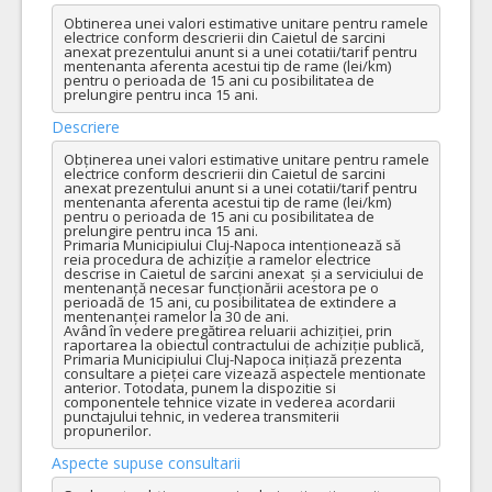
Obtinerea unei valori estimative unitare pentru ramele 
electrice conform descrierii din Caietul de sarcini 
anexat prezentului anunt si a unei cotatii/tarif pentru 
mentenanta aferenta acestui tip de rame (lei/km) 
pentru o perioada de 15 ani cu posibilitatea de 
prelungire pentru inca 15 ani.
Descriere
Obținerea unei valori estimative unitare pentru ramele 
electrice conform descrierii din Caietul de sarcini 
anexat prezentului anunt si a unei cotatii/tarif pentru 
mentenanta aferenta acestui tip de rame (lei/km) 
pentru o perioada de 15 ani cu posibilitatea de 
prelungire pentru inca 15 ani. 

Primaria Municipiului Cluj-Napoca intenționează să 
reia procedura de achiziție a ramelor electrice 
descrise in Caietul de sarcini anexat  și a serviciului de 
mentenanță necesar funcționării acestora pe o 
perioadă de 15 ani, cu posibilitatea de extindere a 
mentenanței ramelor la 30 de ani. 

Având în vedere pregătirea reluarii achiziției, prin 
raportarea la obiectul contractului de achiziție publică, 
Primaria Municipiului Cluj-Napoca inițiază prezenta 
consultare a pieței care vizează aspectele mentionate 
anterior. Totodata, punem la dispozitie si 
componentele tehnice vizate in vederea acordarii 
punctajului tehnic, in vederea transmiterii 
propunerilor.
Aspecte supuse consultarii