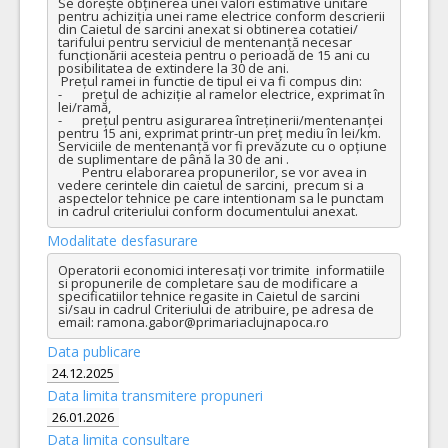
Se dorește obținerea unei valori estimative unitare 
pentru achiziția unei rame electrice conform descrierii 
din Caietul de sarcini anexat si obtinerea cotatiei/ 
tarifului pentru serviciul de mentenanță necesar 
funcționării acesteia pentru o perioadă de 15 ani cu 
posibilitatea de extindere la 30 de ani.  

 Prețul ramei in functie de tipul ei va fi compus din: 

-	prețul de achiziție al ramelor electrice, exprimat în 
lei/ramă,  

-	prețul pentru asigurarea întreținerii/mentenanței 
pentru 15 ani, exprimat printr-un preț mediu în lei/km. 
Serviciile de mentenanță vor fi prevăzute cu o opțiune 
de suplimentare de până la 30 de ani . 

	Pentru elaborarea propunerilor, se vor avea in 
vedere cerintele din caietul de sarcini,  precum si a 
aspectelor tehnice pe care intentionam sa le punctam 
in cadrul criteriului conform documentului anexat.
Modalitate desfasurare
Operatorii economici interesați vor trimite  informatiile 
si propunerile de completare sau de modificare a 
specificatiilor tehnice regasite in Caietul de sarcini 
si/sau in cadrul Criteriului de atribuire, pe adresa de 
email: ramona.gabor@primariaclujnapoca.ro
Data publicare
24.12.2025
Data limita transmitere propuneri
26.01.2026
Data limita consultare