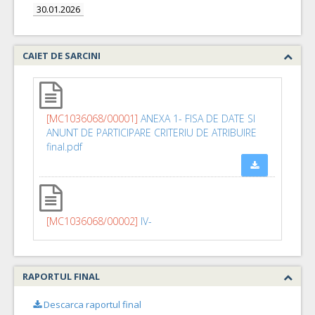
30.01.2026
CAIET DE SARCINI
[MC1036068/00001]
ANEXA 1- FISA DE DATE SI
ANUNT DE PARTICIPARE CRITERIU DE ATRIBUIRE
final.pdf
[MC1036068/00002]
IV-
CaietSarcini_C201010_2020-B9LT9-DA.03 -
modificat conform cerintelor ofertantilor
19,12,2025.pdf
RAPORTUL FINAL
Descarca raportul final