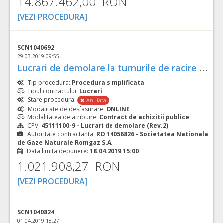
14.867.462,00 RON
[VEZI PROCEDURA]
SCN1040692
29.03.2019 09:55
L
ucrari de demolare la turnurile de racire de la SC Band, SC Taga, SC Fantanele
Tip procedura:
Procedura simplificata
Tipul contractului:
Lucrari
Stare procedura:
Anulata
Modalitate de desfasurare:
ONLINE
Modalitatea de atribuire:
Contract de achizitii publice
CPV:
45111100-9 - Lucrari de demolare (Rev.2)
Autoritate contractanta:
RO 14056826 - Societatea Nationala
de Gaze Naturale Romgaz S.A.
Data limita depunere:
18.04.2019 15:00
1.021.908,27 RON
[VEZI PROCEDURA]
SCN1040824
01.04.2019 18:27