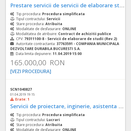
P
restare servicii de servicii de elaborare studii istorice de fundamentare a interventiilor de consolidare pentru imobilele din Municipiul Bucuresti
Tip procedura:
Procedura simplificata
Tipul contractului:
Servicii
Stare procedura:
Atribuita
Modalitate de desfasurare:
ONLINE
Modalitatea de atribuire:
Contract de achizitii publice
CPV:
79311100-8 - Servicii de elaborare de studii (Rev.2)
Autoritate contractanta:
37763591 - COMPANIA MUNICIPALA
DEZVOLTARE DURABILA BUCURESTI S.A.
Data limita depunere:
11.04.2019 15:00
165.000,00 RON
[VEZI PROCEDURA]
SCN1040827
01.04.2019 19:15
Erate: 1
S
ervicii de proiectare, inginerie, asistenta tehnica din partea proiectantului si Executie lucrare pentru obiectivul de investitii „COVOR BITUMINOS PE STRAZI RURALE, COMUNA SADOVA, JUDETUL DOLJ”
Tip procedura:
Procedura simplificata
Tipul contractului:
Lucrari
Stare procedura:
Atribuita
Modalitate de desfasurare:
ONLINE