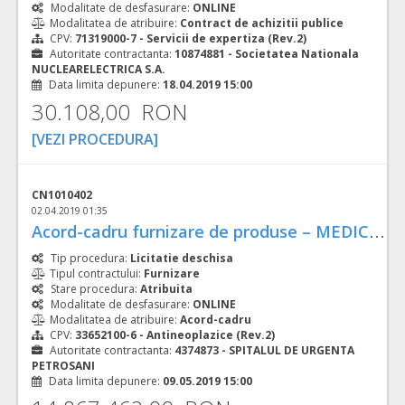
Modalitate de desfasurare:
ONLINE
Modalitatea de atribuire:
Contract de achizitii publice
CPV:
71319000-7 - Servicii de expertiza (Rev.2)
Autoritate contractanta:
10874881 - Societatea Nationala
NUCLEARELECTRICA S.A.
Data limita depunere:
18.04.2019 15:00
30.108,00 RON
[VEZI PROCEDURA]
CN1010402
02.04.2019 01:35
A
cord-cadru furnizare de produse – MEDICAMENTE necesare tratamentului pacientilor cu afectiuni oncologice (2019-2021)
Tip procedura:
Licitatie deschisa
Tipul contractului:
Furnizare
Stare procedura:
Atribuita
Modalitate de desfasurare:
ONLINE
Modalitatea de atribuire:
Acord-cadru
CPV:
33652100-6 - Antineoplazice (Rev.2)
Autoritate contractanta:
4374873 - SPITALUL DE URGENTA
PETROSANI
Data limita depunere:
09.05.2019 15:00