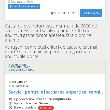
Mai multe filtre
Locul de executare
STERGE FILTRE
FILTREAZA
Cautarea dvs. returneaza mai mult de 3000 de
anunturi. Sistemul va afisa primele 3000 de
anunturi gasite dintre acestea, fara o ordine
anume.
Va rugam completati criterii de cautare cat mai
exacte sau combinate pentru a regasi toate
anunturile dorite!
NUMAR ANUNT
DATA PUBLICARE
DENUMIRE CONTRACT
SCN1040537
27.03.2019 15:45
S
ervicii pentru efectuarea expertizei tehnice la stalpii si riglele din beton armat centrifugat din incinta unitatilor U1 si U2
Tip procedura:
Procedura simplificata
Tipul contractului:
Servicii
Stare procedura:
Anulata