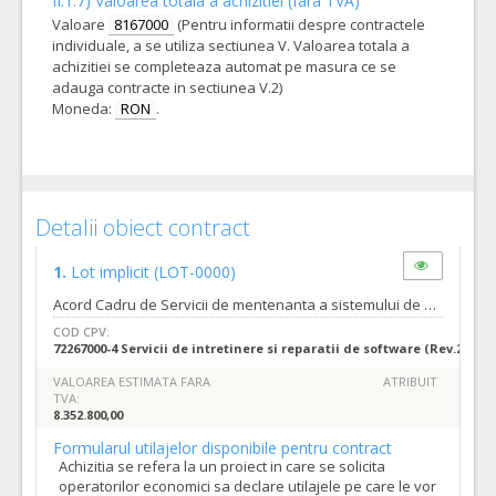
II.1.7) Valoarea totala a achizitiei (fara TVA)
Valoare
8167000
(Pentru informatii despre contractele
individuale, a se utiliza sectiunea V. Valoarea totala a
achizitiei se completeaza automat pe masura ce se
adauga contracte in sectiunea V.2)
Moneda:
RON
.
Detalii obiect contract
1.
Lot implicit
(LOT-0000)
Acord Cadru de Servicii de mentenanta a sistemului de optimizare a gestionării deșeurilor și a Programului "Plătește pentru cât arunci" conform cerintelor Caietului de sarcini. Servicii mentenanta preventiva si corectiva - 24 luni Serviciile de verificare metrologica periodica anuala a cantarelor montate pe vehiculele de colectare a deseurilor - 2 servicii/24 luni Piese de schimb, accesorii si consumabile - 24 luni Extindere si actualizare platformă Ecowastemaster cu Modul GIS Interactiv, Inteligență Artificială și Integrare Digitală Extinsă Se estimează că se va încheia un număr de 2 contracte subsecvente/an; 4 contracte subsecvente/2 ani. Autoritatea contractantă își rezervă dreptul de a modifica numărul și perioada necesară încheierii contractelor în funcție de bugetul alocat.
COD CPV:
72267000-4 Servicii de intretinere si reparatii de software (Rev.2)
VALOAREA ESTIMATA FARA
ATRIBUIT
TVA:
8.352.800,00
Formularul utilajelor disponibile pentru contract
Achizitia se refera la un proiect in care se solicita
operatorilor economici sa declare utilajele pe care le vor