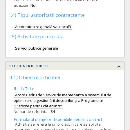
achizitie
Nu
.
I.4) Tipul autoritatii contractante
Autoritatea regională sau locală
I.5) Activitate principala
Servicii publice generale
SECTIUNEA II: OBIECT
II.1) Obiectul achizitiei
II.1.1) Titlu:
Acord Cadru de Servicii de mentenanta a sistemului de
optimizare a gestionării deșeurilor și a Programului
"Plătește pentru cât arunci"
Numar de referinta:
34
Formularul utilajelor disponibile pentru contract
Achizitia se refera la un proiect in care se solicita
operatorilor economici sa declare utilajele pe care le vor