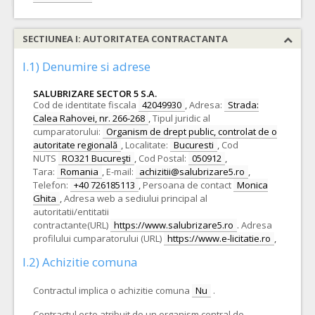
SECTIUNEA I: AUTORITATEA CONTRACTANTA
I.1) Denumire si adrese
SALUBRIZARE SECTOR 5 S.A.
Cod de identitate fiscala
42049930
,
Adresa:
Strada:
Calea Rahovei, nr. 266-268
,
Tipul juridic al
cumparatorului:
Organism de drept public, controlat de o
autoritate regională
,
Localitate:
Bucuresti
,
Cod
NUTS
RO321 Bucureşti
,
Cod Postal:
050912
,
Tara:
Romania
,
E-mail:
achizitii@salubrizare5.ro
,
Telefon:
+40 726185113
,
Persoana de contact
Monica
Ghita
,
Adresa web a sediului principal al
autoritatii/entitatii
contractante(URL)
https://www.salubrizare5.ro
.
Adresa
profilului cumparatorului (URL)
https://www.e-licitatie.ro
,
I.2) Achizitie comuna
Contractul implica o achizitie comuna
Nu
.
Contractul este atribuit de un organism central de