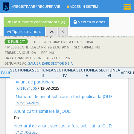
|
INREGISTRARE / RECUPERARE
ACCES IN SISTEM
RO
EN
Documente constatatoare (0)
Vezi ca eForms
Tipareste anunt
Achizitie atribuita prin anunt de atribuire la anunt de participare
TIP PROCEDURA: LICITATIE DESCHISA
PUBLICAT
TIP LEGISLATIE: LEGEA NR. 98/23.05.2016
SECTORIALE: NU
TRIMIS LA JOUE: DA
PPP: NU
DATA TRANSMITERII IN SEAP:27 OCT. 2025
DENUMIRE AC:
SALUBRIZARE SECTOR 5 S.A.
DETALII
SECTIUNEA
SECTIUNEA
SECTIUNEA
SECTIUNEA
SECTIUNEA
TALII
VERSI
I
II
IV
V
VI
Anunt de participare:
CN1084506
/
13-08-2025
Numarul de anunt sub care a fost publicat la JOUE:
529569-2025
Anunt cu transmitere la JOUE:
Da
Numarul de anunt sub care a fost publicat la JOUE:
712170-2025