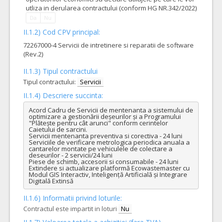
utliza in derularea contractului (conform HG NR.342/2022)
Da
Nu
II.1.2) Cod CPV principal:
72267000-4 Servicii de intretinere si reparatii de software
(Rev.2)
II.1.3) Tipul contractului
Tipul contractului:
Servicii
II.1.4) Descriere succinta:
Acord Cadru de Servicii de mentenanta a sistemului de 
optimizare a gestionării deșeurilor și a Programului 
"Plătește pentru cât arunci" conform cerintelor 
Caietului de sarcini.

Servicii mentenanta preventiva si corectiva - 24 luni

Serviciile de verificare metrologica periodica anuala a 
cantarelor montate pe vehiculele de colectare a 
deseurilor - 2 servicii/24 luni

Piese de schimb, accesorii si consumabile - 24 luni

Extindere si actualizare platformă Ecowastemaster cu 
Modul GIS Interactiv, Inteligență Artificială și Integrare 
Digitală Extinsă
II.1.6) Informatii privind loturile:
Contractul este impartit in loturi
Nu