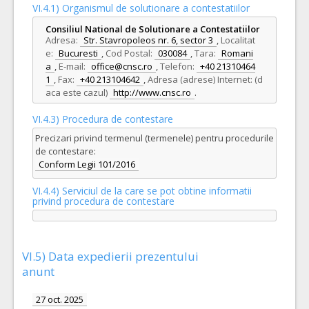
VI.4.1) Organismul de solutionare a contestatiilor
Consiliul National de Solutionare a Contestatiilor
Adresa:
Str. Stavropoleos nr. 6, sector 3
,
Localitat
e:
Bucuresti
,
Cod Postal:
030084
,
Tara:
Romani
a
,
E-mail:
office@cnsc.ro
,
Telefon:
+40 21310464
1
,
Fax:
+40 213104642
,
Adresa (adrese) Internet: (d
aca este cazul)
http://www.cnsc.ro
.
VI.4.3) Procedura de contestare
Precizari privind termenul (termenele) pentru procedurile
de contestare:
Conform Legii 101/2016
VI.4.4) Serviciul de la care se pot obtine informatii
privind procedura de contestare
VI.5) Data expedierii prezentului
anunt
27 oct. 2025