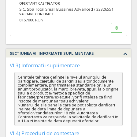
OFERTANT CASTIGATOR
S.C. Sba Total Small Bussines Advanced / 33326551
VALOARE CONTRACT
8167000 RON
SECTIUNEA VI: INFORMATII SUPLIMENTARE
VI.3) Informatii suplimentare
Cerintele tehnice definite la nivelul anuntului de 
participare, caietului de sarcini sau altor documente 
complementare, prin trimiterea standardelor, la un 
anumit producator, la marci, brevete, tipuri, la o origine 
sau la o productie/metoda specifica de 
fabricatie/prestare/executie, vor fi intelese ca fiind 
insotite de mentiunea ”sau echivalent”.

Numarul de zile pana la care se pot solicita clarificari 
inainte de data limita de depunere a 
ofertelor/candidaturilor: 18 zile. Autoritatea 
Contractanta va raspunde la solicitarile de clarificari in 
a 11-a zi inainte de data depunerii ofertelor.
VI.4) Proceduri de contestare