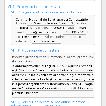
VI.4) Proceduri de contestare
VI.4.1) Organismul de solutionare a contestatiilor
Consiliul National de Solutionare a Contestatiilor
Adresa:
Str. Stavropoleos nr. 6, sector 3
,
Localitat
e:
București
,
Cod Postal:
030084
,
Tara:
Romania
,
E-mail:
office@cnsc.ro
,
Telefon:
+40 213104641
,
F
ax:
+40 213104642
,
Adresa (adrese) Internet: (daca
este cazul)
http://www.cnsc.ro
.
VI.4.3) Procedura de contestare
Precizari privind termenul (termenele) pentru procedurile
de contestare:
Conform prevederilor Legii nr. 101/2016 privind remediil
e și căile de atac în materie de atribuire a contractelor de
achiziție publică, a contractelor sectoriale și a contractelo
r de concesiune de lucrări și concesiune de servicii, precu
m și pentru organizarea și funcționarea Consiliului Națio
nal de Soluționare a Contestațiilor, cu modificările și com
pletările ulterioare.
VI.4.4) Serviciul de la care se pot obtine informatii
privind procedura de contestare