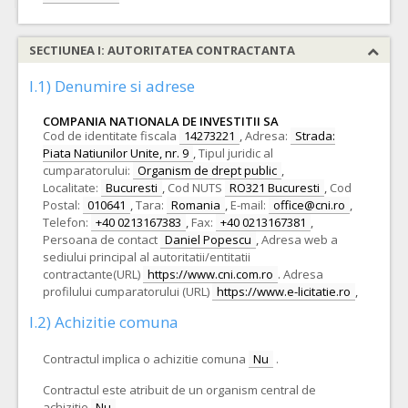
SECTIUNEA I: AUTORITATEA CONTRACTANTA
I.1) Denumire si adrese
COMPANIA NATIONALA DE INVESTITII SA
Cod de identitate fiscala
14273221
,
Adresa:
Strada:
Piata Natiunilor Unite, nr. 9
,
Tipul juridic al
cumparatorului:
Organism de drept public
,
Localitate:
Bucuresti
,
Cod NUTS
RO321 Bucuresti
,
Cod
Postal:
010641
,
Tara:
Romania
,
E-mail:
office@cni.ro
,
Telefon:
+40 0213167383
,
Fax:
+40 0213167381
,
Persoana de contact
Daniel Popescu
,
Adresa web a
sediului principal al autoritatii/entitatii
contractante(URL)
https://www.cni.com.ro
.
Adresa
profilului cumparatorului (URL)
https://www.e-licitatie.ro
,
I.2) Achizitie comuna
Contractul implica o achizitie comuna
Nu
.
Contractul este atribuit de un organism central de
achizitie
Nu
.