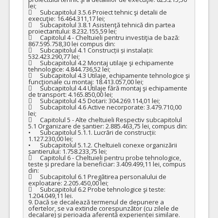
lei;

	Subcapitolul 3.5.6 Proiect tehnic şi detalii de 
execuţie: 16.464.311,17 lei;

	Subcapitolul 3.8.1 Asistenţă tehnică din partea 
proiectantului: 8.232.155,59 lei;

	Capitolul 4 - Cheltuieli pentru investiţia de bază: 
867.595.758,30 lei compus din:

	Subcapitolul 4.1 Construcții și instalații: 
532.423.290,77 lei;

	Subcapitolul 4.2 Montaj utilaje şi echipamente 
tehnologice: 4.844.736,52 lei;

	Subcapitolul 4.3 Utilaje, echipamente tehnologice şi 
funcţionale cu montaj: 18.413.057,00 lei;

	Subcapitolul 4.4 Utilaje fără montaj şi echipamente 
de transport: 4.165.850,00 lei;

	Subcapitolul 4.5 Dotari: 304.269.114,01 lei;

	Subcapitolul 4.6 Active necorporate: 3.479.710,00 
lei;

	Capitolul 5 - Alte cheltuieli Respectiv subcapitolul 
5.1 Organizare de șantier: 2.885.463,75 lei, compus din:

•	Subcapitolul 5.1.1. Lucrări de construcții: 
1.127.230,00 lei;

•	Subcapitolul 5.1.2. Cheltuieli conexe organizării 
șantierului: 1.758.233,75 lei;

	Capitolul 6 - Cheltuieli pentru probe tehnologice, 
teste și predare la beneficiar: 3.409.499,11 lei, compus 
din:

	Subcapitolul 6.1 Pregătirea personalului de 
exploatare: 2.205.450,00 lei;

	Subcapitolul 6.2 Probe tehnologice şi teste: 
1.204.049,11 lei.

9. Dacă se decalează termenul de depunere a 
ofertelor, se va extinde corespunzător (cu zilele de 
decalare) și perioada aferentă experienței similare.
