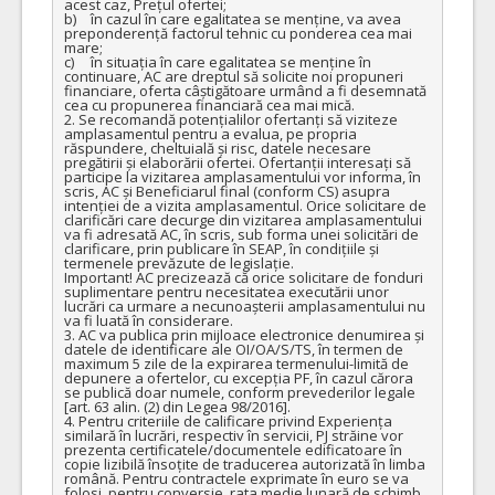
acest caz, Prețul ofertei;

b)	în cazul în care egalitatea se menține, va avea 
preponderență factorul tehnic cu ponderea cea mai 
mare;

c)	în situația în care egalitatea se menține în 
continuare, AC are dreptul să solicite noi propuneri 
financiare, oferta câștigătoare urmând a fi desemnată 
cea cu propunerea financiară cea mai mică.

2. Se recomandă potențialilor ofertanți să viziteze 
amplasamentul pentru a evalua, pe propria 
răspundere, cheltuială și risc, datele necesare 
pregătirii și elaborării ofertei. Ofertanții interesați să 
participe la vizitarea amplasamentului vor informa, în 
scris, AC și Beneficiarul final (conform CS) asupra 
intenției de a vizita amplasamentul. Orice solicitare de 
clarificări care decurge din vizitarea amplasamentului 
va fi adresată AC, în scris, sub forma unei solicitări de 
clarificare, prin publicare în SEAP, în condițiile și 
termenele prevăzute de legislație. 

Important! AC precizează că orice solicitare de fonduri 
suplimentare pentru necesitatea executării unor 
lucrări ca urmare a necunoașterii amplasamentului nu 
va fi luată în considerare. 

3. AC va publica prin mijloace electronice denumirea și 
datele de identificare ale OI/OA/S/TS, în termen de 
maximum 5 zile de la expirarea termenului-limită de 
depunere a ofertelor, cu excepția PF, în cazul cărora 
se publică doar numele, conform prevederilor legale 
[art. 63 alin. (2) din Legea 98/2016]. 

4. Pentru criteriile de calificare privind Experiența 
similară în lucrări, respectiv în servicii, PJ străine vor 
prezenta certificatele/documentele edificatoare în 
copie lizibilă însoțite de traducerea autorizată în limba 
română. Pentru contractele exprimate în euro se va 
folosi, pentru conversie, rata medie lunară de schimb 