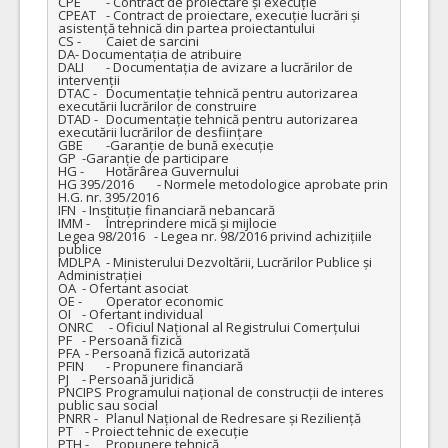
CPE	- Contract de proiectare și execuție

CPEAT	- Contract de proiectare, execuție lucrări și 
asistență tehnică din partea proiectantului

CS -	Caiet de sarcini

DA-	Documentația de atribuire

DALI	- Documentația de avizare a lucrărilor de 
intervenții

DTAC -	Documentație tehnică pentru autorizarea 
executării lucrărilor de construire

DTAD -	Documentație tehnică pentru autorizarea 
executării lucrărilor de desființare

GBE	-Garanție de bună execuție

GP	-Garanție de participare

HG -	Hotărârea Guvernului

HG 395/2016	 - Normele metodologice aprobate prin 
H.G. nr. 395/2016

IFN	- Instituție financiară nebancară

IMM -	Întreprindere mică și mijlocie

Legea 98/2016	- Legea nr. 98/2016 privind achizițiile 
publice

MDLPA	- Ministerului Dezvoltării, Lucrărilor Publice și 
Administrației

OA	- Ofertant asociat

OE -	Operator economic

OI	- Ofertant individual

ONRC	 - Oficiul Național al Registrului Comerțului

PF	- Persoană fizică

PFA	 - Persoană fizică autorizată

PFIN	- Propunere financiară

PJ	- Persoană juridică

PNCIPS	Programului național de construcții de interes 
public sau social

PNRR -	Planul Național de Redresare și Reziliență

PT	 - Proiect tehnic de execuție

PTH -	Propunere tehnică
