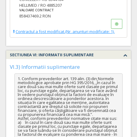
HELLIMED / RO 4885207
VALOARE CONTRACT
858437469.2 RON
Contractul a fost modificat.(Nr. anunturi modificate: 1).
SECTIUNEA VI: INFORMATII SUPLIMENTARE
VI.3) Informatii suplimentare
1. Conform prevederilor art. 139 alin. (3) din Normele 
metodologice aprobate prin HG 395/2016, „În cazul în 
care două sau mai multe oferte sunt clasate pe primul 
loc, cu punctaje egale, departajarea se va face având 
în vedere punctajul obținut la factorii de evaluare în 
ordinea descrescătoare a ponderilor acestora. În 
situația în care egalitatea se menține, autoritatea 
contractantă are dreptul să solicite noi propuneri 
financiare, și oferta câștigătoare va fi desemnată cea 
cu propunerea financiară cea mai mică.”.

Astfel, conform prevederilor normative citate mai sus:

a)	în cazul în care două sau mai multe oferte sunt 
clasate pe primul loc, cu punctaje egale, departajarea 
se va face luându-se în considerare punctajul obținut 
la factorul de evaluare cu ponderea cea mai mare - în 