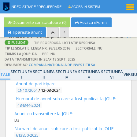
|
INREGISTRARE / RECUPERARE
ACCES IN SISTEM
RO
EN
Documente constatatoare (0)
Vezi ca eForms
Tipareste anunt
Achizitie atribuita prin anunt de atribuire la anunt de participare
TIP PROCEDURA: LICITATIE DESCHISA
PUBLICAT
TIP LEGISLATIE: LEGEA NR. 98/23.05.2016
SECTORIALE: NU
TRIMIS LA JOUE: DA
PPP: NU
DATA TRANSMITERII IN SEAP:18 SEPT. 2025
DENUMIRE AC:
COMPANIA NATIONALA DE INVESTITII SA
DETALII
SECTIUNEA
SECTIUNEA
SECTIUNEA
SECTIUNEA
SECTIUNEA
TALII
VERSI
I
II
IV
V
VI
Anunt de participare:
CN1072064
/
12-08-2024
Numarul de anunt sub care a fost publicat la JOUE:
484344-2024
Anunt cu transmitere la JOUE:
Da
Numarul de anunt sub care a fost publicat la JOUE:
613850-2025