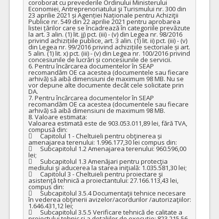
coroborat cu prevederile Ordinului Ministerului 
Economiei, Antreprenoriatului şi Turismului nr. 300 din 
23 aprilie 2021 și Agenției Naționale pentru Achiziţii 
Publice nr. 549 din 22 aprilie 2021 pentru aprobarea 
listei țărilor care se încadrează în categoriile prevăzute 
la art. 3 alin. (1) lit. jj) pct. (iii) - (v) din Legea nr. 98/2016 
privind achizițiile publice, art. 3 alin. (1) lit. ii) pct. (iii) - (v) 
din Legea nr. 99/2016 privind achizițiile sectoriale și art. 
5 alin. (1) lit. x) pct. (iii) - (v) din Legea nr. 100/2016 privind 
concesiunile de lucrări și concesiunile de servicii.

6. Pentru încărcarea documentelor în SEAP 
recomandăm OE ca acestea (documentele sau fiecare 
arhivă) să aibă dimensiuni de maximum 98 MB. Nu se 
vor depune alte documente decât cele solicitate prin 
DA.

7. Pentru încărcarea documentelor în SEAP 
recomandăm OE ca acestea (documentele sau fiecare 
arhivă) să aibă dimensiuni de maximum 98 MB.

8. Valoare estimata:

Valoarea estimată este de 903.053.011,89 lei, fără TVA, 
compusă din:

	Capitolul 1 - Cheltuieli pentru obţinerea și 
amenajarea terenului: 1.996.177,30 lei compus din:

	Subcapitolul 1.2 Amenajarea terenului: 960.596,00 
lei;

	Subcapitolul 1.3 Amenăjari pentru protecţia 
mediului şi aducerea la starea iniţială: 1.035.581,30 lei;

	Capitolul 3 - Cheltuieli pentru proiectare şi 
asistenţă tehnică a proiectantului: 27.166.113,43 lei, 
compus din:

	Subcapitolul 3.5.4 Documentaţii tehnice necesare 
în vederea obţinerii avizelor/acordurilor /autorizaţiilor: 
1.646.431,12 lei;

	Subcapitolul 3.5.5 Verificare tehnică de calitate a 
proiectului tehnic şi a detaliilor de execuţie: 823.215,56 