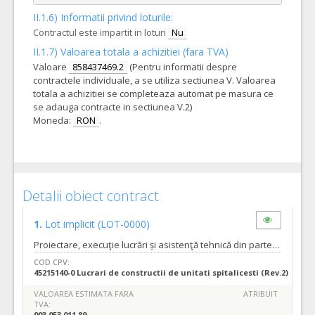
II.1.6) Informatii privind loturile:
Contractul este impartit in loturi
Nu
II.1.7) Valoarea totala a achizitiei (fara TVA)
Valoare
858437469.2
(Pentru informatii despre
contractele individuale, a se utiliza sectiunea V. Valoarea
totala a achizitiei se completeaza automat pe masura ce
se adauga contracte in sectiunea V.2)
Moneda:
RON
.
Detalii obiect contract
1.
Lot implicit
(LOT-0000)
Proiectare, execuţie lucrări și asistenţă tehnică din partea proiectantului pentru obiectivul de investitii: “INSTITUTUL REGIONAL DE ONCOLOGIE TIMIȘOARA”
COD CPV:
45215140-0 Lucrari de constructii de unitati spitalicesti (Rev.2)
VALOAREA ESTIMATA FARA
ATRIBUIT
TVA:
903.053.011,89