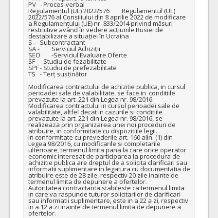
PV	- Proces-verbal

Regulamentul (UE) 2022/576	Regulamentul (UE) 
2022/576 al Consiliului din 8 aprilie 2022 de modificare 
a Regulamentului (UE) nr. 833/2014 privind măsuri 
restrictive având în vedere acțiunile Rusiei de 
destabilizare a situației în Ucraina

S -	Subcontractant

SA -	Serviciul Achiziții

SEO	-Serviciul Evaluare Oferte

SF	- Studiu de fezabilitate

SPF	- Studiu de prefezabilitate

TS	- Terț susținător

Modificarea contractului de achizitie publica, in cursul 
perioadei sale de valabilitate, se face in  conditiile 
prevazute la art. 221 din Legea nr. 98/2016. 

Modificarea contractului in cursul perioadei sale de 
valabilitate, altfel decat in cazurile si conditiile 
prevazute la art. 221 din Legea nr. 98/2016, se 
realizeaza prin organizarea unei noi proceduri de 
atribuire, in conformitate cu dispozitiile legii.

In conformitate cu prevederile art. 160 alin. (1) din 
Legea 98/2016, cu modificarile si completarile 
ulterioare, termenul limita pana la care orice operator 
economic interesat de participarea la procedura de 
achizitie publica are dreptul de a solicita clarificari sau 
informatii suplimentare in legatura cu documentatia de 
atribuire este de 28 zile, respectiv 20 zile inainte de 
termenul limita de depunere a ofertelor.

Autoritatea contractanta stabileste ca termenul limita 
in care va raspunde tuturor solicitarilor de clarificari 
sau informatii suplimentare, este in a 22 a zi, respectiv 
in a 12 a zi inainte de termenul limita de depunere a 
ofertelor.