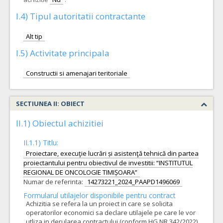
I.4) Tipul autoritatii contractante
Alt tip
I.5) Activitate principala
Constructii si amenajari teritoriale
SECTIUNEA II: OBIECT
II.1) Obiectul achizitiei
II.1.1) Titlu:
Proiectare, execuţie lucrări și asistenţă tehnică din partea
proiectantului pentru obiectivul de investitii: “INSTITUTUL
REGIONAL DE ONCOLOGIE TIMIȘOARA”
Numar de referinta:
14273221_2024_PAAPD1496069
Formularul utilajelor disponibile pentru contract
Achizitia se refera la un proiect in care se solicita
operatorilor economici sa declare utilajele pe care le vor
utliza in derularea contractului (conform HG NR.342/2022)