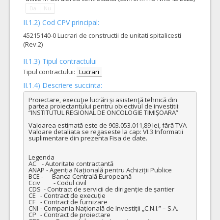
Da
Nu
II.1.2) Cod CPV principal:
45215140-0 Lucrari de constructii de unitati spitalicesti
(Rev.2)
II.1.3) Tipul contractului
Tipul contractului:
Lucrari
II.1.4) Descriere succinta:
Proiectare, execuţie lucrări și asistenţă tehnică din 
partea proiectantului pentru obiectivul de investitii: 
“INSTITUTUL REGIONAL DE ONCOLOGIE TIMIȘOARA”

Valoarea estimată este de 903.053.011,89 lei, fără TVA

Valoare detaliata se regaseste la cap: VI.3 Informatii 
suplimentare din prezenta Fisa de date.

Legenda

AC	 - Autoritate contractantă

ANAP - Agenția Națională pentru Achiziții Publice

BCE -	Banca Centrală Europeană

Cciv	 - Codul civil

CDS  - Contract de servicii de dirigenție de șantier

CE	- Contract de execuție

CF	- Contract de furnizare

CNI	- Compania Națională de Investiții „C.N.I.” – S.A.

CP	- Contract de proiectare
