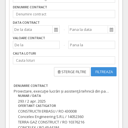
DENUMIRE CONTRACT
DATA CONTRACT
VALOARE CONTRACT
CAUTA LOTURI
STERGE FILTRE
FILTREAZA
DENUMIRE CONTRACT
Proiectare, execuţie lucrări și asistenţă tehnică din partea proiectantului pentru obiectivul de investitii: “INSTITUTUL REGIONAL DE ONCOLOGIE TIMIȘOARA”
NUMAR / DATA
293 / 2 apr. 2025
OFERTANT CASTIGATOR
CONSTRUCTII ERBASU / RO 430008
Concelex Engineering S.R.L / 14052360
TERRA GAZ CONSTRUCT / RO 10376216
CONCELEX / RO 6544184