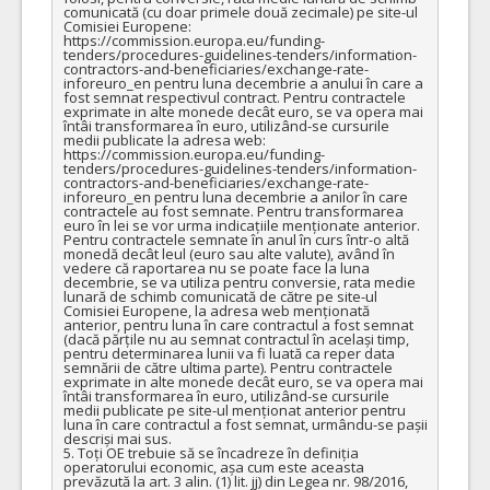
comunicată (cu doar primele două zecimale) pe site-ul 
Comisiei Europene: 
https://commission.europa.eu/funding-
tenders/procedures-guidelines-tenders/information-
contractors-and-beneficiaries/exchange-rate-
inforeuro_en pentru luna decembrie a anului în care a 
fost semnat respectivul contract. Pentru contractele 
exprimate in alte monede decât euro, se va opera mai 
întâi transformarea în euro, utilizând-se cursurile 
medii publicate la adresa web: 
https://commission.europa.eu/funding-
tenders/procedures-guidelines-tenders/information-
contractors-and-beneficiaries/exchange-rate-
inforeuro_en pentru luna decembrie a anilor în care 
contractele au fost semnate. Pentru transformarea 
euro în lei se vor urma indicațiile menționate anterior. 
Pentru contractele semnate în anul în curs într-o altă 
monedă decât leul (euro sau alte valute), având în 
vedere că raportarea nu se poate face la luna 
decembrie, se va utiliza pentru conversie, rata medie 
lunară de schimb comunicată de către pe site-ul 
Comisiei Europene, la adresa web menționată 
anterior, pentru luna în care contractul a fost semnat 
(dacă părțile nu au semnat contractul în același timp, 
pentru determinarea lunii va fi luată ca reper data 
semnării de către ultima parte). Pentru contractele 
exprimate in alte monede decât euro, se va opera mai 
întâi transformarea în euro, utilizând-se cursurile 
medii publicate pe site-ul menționat anterior pentru 
luna în care contractul a fost semnat, urmându-se pașii 
descriși mai sus.

5. Toți OE trebuie să se încadreze în definiția 
operatorului economic, așa cum este aceasta 
prevăzută la art. 3 alin. (1) lit. jj) din Legea nr. 98/2016, 