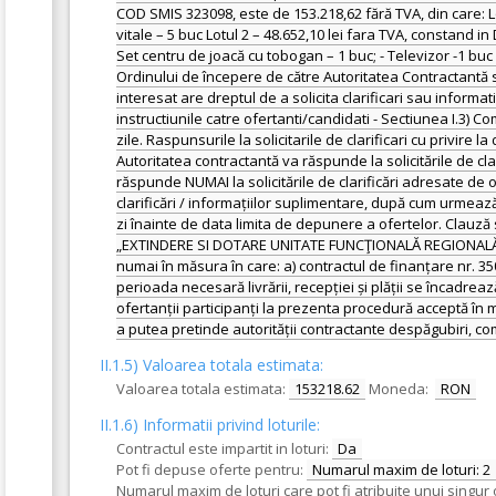
COD SMIS 323098, este de 153.218,62 fără TVA, din care: Lot
vitale – 5 buc Lotul 2 – 48.652,10 lei fara TVA, constand i
Set centru de joacă cu tobogan – 1 buc; - Televizor -1 buc
Ordinului de începere de către Autoritatea Contractantă s
interesat are dreptul de a solicita clarificari sau inform
instructiunile catre ofertanti/candidati - Sectiunea I.3) C
zile. Raspunsurile la solicitarile de clarificari cu privire l
Autoritatea contractantă va răspunde la solicitările de cla
răspunde NUMAI la solicitările de clarificări adresate de o
clarificări / informațiilor suplimentare, după cum urmează:
zi înainte de data limita de depunere a ofertelor. Clauză s
„EXTINDERE SI DOTARE UNITATE FUNCŢIONALĂ REGIONALĂ DE
numai în măsura în care: a) contractul de finanțare nr. 35
perioada necesară livrării, recepției și plății se încadrea
ofertanții participanți la prezenta procedură acceptă în 
a putea pretinde autorității contractante despăgubiri, c
II.1.5) Valoarea totala estimata:
Valoarea totala estimata:
153218.62
Moneda:
RON
II.1.6) Informatii privind loturile:
Contractul este impartit in loturi:
Da
Pot fi depuse oferte pentru:
Numarul maxim de loturi: 2
Numarul maxim de loturi care pot fi atribuite unui singur 