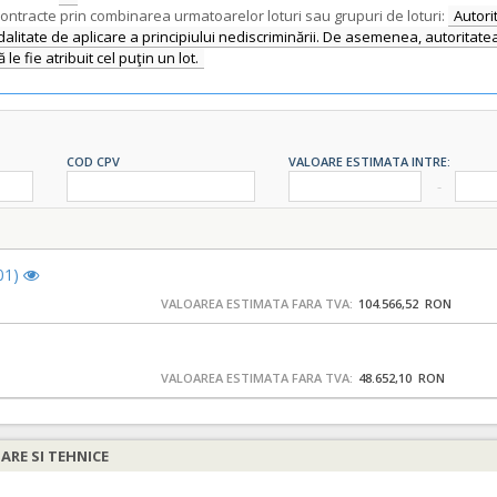
contracte prin combinarea urmatoarelor loturi sau grupuri de loturi:
Autori
alitate de aplicare a principiului nediscriminării. De asemenea, autoritat
le fie atribuit cel puţin un lot.
COD CPV
VALOARE ESTIMATA INTRE:
01)
VALOAREA ESTIMATA FARA TVA:
104.566,52 RON
VALOAREA ESTIMATA FARA TVA:
48.652,10 RON
IARE SI TEHNICE