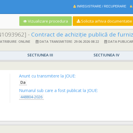
INREGISTRARE / RECUPERARE
Vizualizare procedura
Solicita arhiva documentatie si
N1093962] -
Contract de achiziție publică de furnizare monitoare functii vitale si dotări diverse în cadrul proiectului „EXTINDERE SI 
TRIBUIRE: ONLINE
DATA TRANSMITERE: 29.06.2026 08:22
DATA PUBLICARE:
SECTIUNEA III
SECTIUNEA IV
Anunt cu transmitere la JOUE:
Da
Numarul sub care a fost publicat la JOUE:
448804-2026