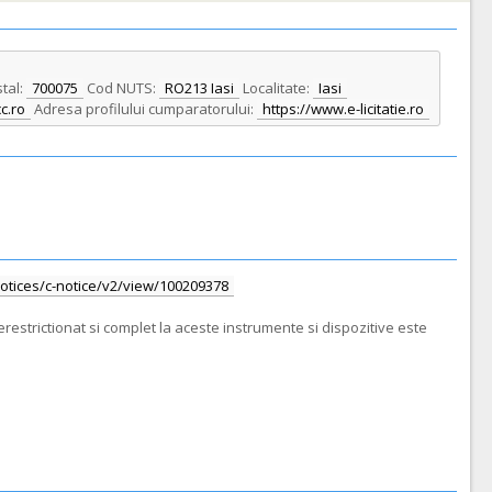
tal:
700075
Cod NUTS:
RO213 Iasi
Localitate:
Iasi
c.ro
Adresa profilului cumparatorului:
https://www.e-licitatie.ro
/notices/c-notice/v2/view/100209378
restrictionat si complet la aceste instrumente si dispozitive este