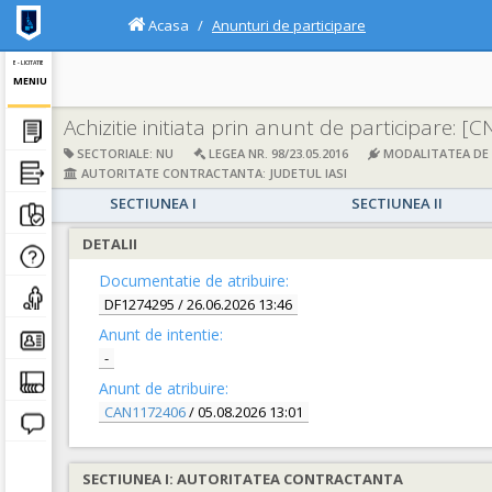
Acasa
Anunturi de participare
E - LICITATIE
MENIU
Achizitie initiata prin anunt de participare:
[C
SECTORIALE: NU
LEGEA NR. 98/23.05.2016
MODALITATEA DE A
AUTORITATE CONTRACTANTA: JUDETUL IASI
SECTIUNEA I
SECTIUNEA II
DETALII
Documentatie de atribuire:
DF1274295
/ 26.06.2026 13:46
Anunt de intentie:
-
Anunt de atribuire:
CAN1172406
/ 05.08.2026 13:01
SECTIUNEA I: AUTORITATEA CONTRACTANTA