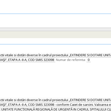
unctii vitale si dotări diverse în cadrul proiectului „EXTINDERE SI DOTA
ŞI”, ETAPA A -II-A, COD SMIS 323098
Numar de referinta:
0
unctii vitale si dotări diverse în cadrul proiectului „EXTINDERE SI DOTA
”, ETAPA A -II-A, COD SMIS 323098 - conform Caiet de sarcini. Valoarea est
ARE UNITATE FUNCŢIONALĂ REGIONALĂ DE URGENTĂ IN CADRUL SPITALULUI CLINI