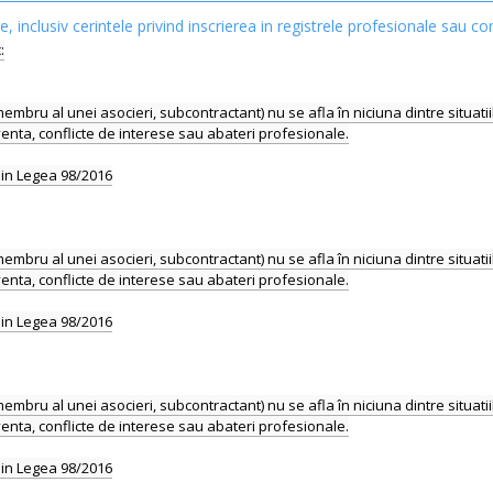
le, inclusiv cerintele privind inscrierea in registrele profesionale sau co
ile: 1 Faliment Cerinta nr. 3 - Operatorul economic (ofertant individual, membru al unei asocieri, subcontractant) nu