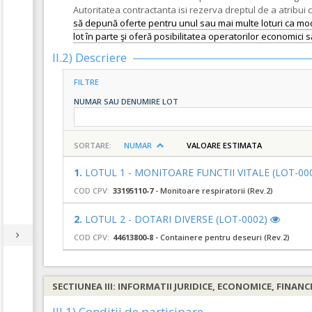
Autoritatea contractanta isi rezerva dreptul de a atribui 
să depună oferte pentru unul sau mai multe loturi ca mod
lot în parte şi oferă posibilitatea operatorilor economici să 
II.2) Descriere
FILTRE
NUMAR SAU DENUMIRE LOT
SORTARE:
NUMAR
VALOARE ESTIMATA
1.
LOTUL 1 - MONITOARE FUNCTII VITALE (LOT-00
COD CPV:
33195110-7
- Monitoare respiratorii (Rev.2)
2.
LOTUL 2 - DOTARI DIVERSE (LOT-0002)
COD CPV:
44613800-8
- Containere pentru deseuri (Rev.2)
SECTIUNEA III: INFORMATII JURIDICE, ECONOMICE, FINANC
III.1) Conditii de participare