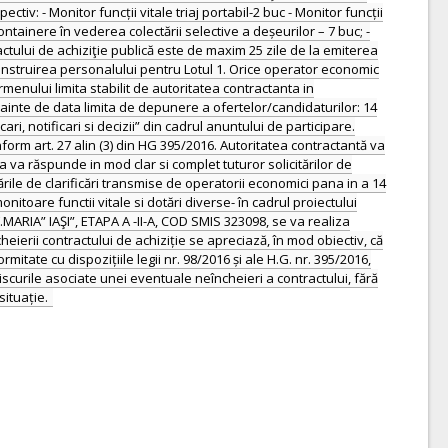
iv: - Monitor funcții vitale triaj portabil-2 buc - Monitor funcții
ontainere în vederea colectării selective a deșeurilor – 7 buc; -
actului de achiziţie publică este de maxim 25 zile de la emiterea
 instruirea personalului pentru Lotul 1. Orice operator economic
menului limita stabilit de autoritatea contractanta in
 inainte de data limita de depunere a ofertelor/candidaturilor: 14
cari, notificari si decizii” din cadrul anuntului de participare.
nform art. 27 alin (3) din HG 395/2016. Autoritatea contractantă va
a va răspunde in mod clar si complet tuturor solicitărilor de
ările de clarificări transmise de operatorii economici pana in a 14
itoare functii vitale si dotări diverse- în cadrul proiectului
A” IAŞI”, ETAPA A -II-A, COD SMIS 323098, se va realiza
eierii contractului de achiziție se apreciază, în mod obiectiv, că
itate cu dispozițiile legii nr. 98/2016 și ale H.G. nr. 395/2016,
scurile asociate unei eventuale neîncheieri a contractului, fără
ituație.