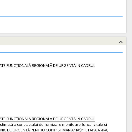
RE UNITATE FUNCŢIONALĂ REGIONALĂ DE URGENTĂ IN CADRUL
RE UNITATE FUNCŢIONALĂ REGIONALĂ DE URGENTĂ IN CADRUL
imată a contractului de furnizare monitoare functii vitale si
C DE URGENTĂ PENTRU COPII ”SF.MARIA” IAŞI”, ETAPA A -II-A,