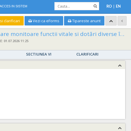
|
ACCES IN SISTEM
RO
EN
 clarificari
Vezi ca eForms
Tipareste anunt
DOTARE UNITATE FUNCŢIONALĂ REGIONALĂ DE URGENTĂ IN CADRUL SPITALULUI CLINIC DE URGENTĂ PENTRU COPII ”SF.MARIA” IAŞI”, ETAPA A -II-A, COD SMIS 323098
 01.07.2026 11:25
SECTIUNEA VI
CLARIFICARI