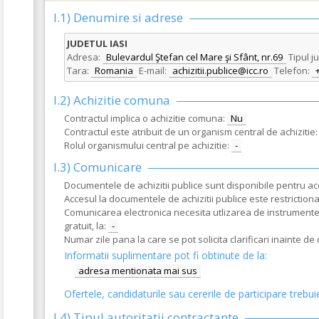
I.1) Denumire si adrese
JUDETUL IASI
Adresa:
Bulevardul Ştefan cel Mare şi Sfânt, nr.69
Tipul j
Tara:
Romania
E-mail:
achizitii.publice@icc.ro
Telefon:
I.2) Achizitie comuna
Contractul implica o achizitie comuna:
Nu
Contractul este atribuit de un organism central de achizitie:
Rolul organismului central pe achizitie:
-
I.3) Comunicare
Documentele de achizitii publice sunt disponibile pentru acce
Accesul la documentele de achizitii publice este restrictionat
Comunicarea electronica necesita utlizarea de instrumente s
gratuit, la:
-
Numar zile pana la care se pot solicita clarificari inainte d
Informatii suplimentare pot fi obtinute de la:
adresa mentionata mai sus
Ofertele, candidaturile sau cererile de participare trebui
I.4) Tipul autoritatii contractante