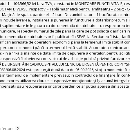
ul 1 – 104.566,52 lei fara TVA, constand in MONITOARE FUNCTII VITALE, respect
n DOTARI DIVERSE, respectiv: - Tablă magnetică pentru amfiteatru – 2 buc; - C
 - Mașină de spalat pardoseli - 2 buc - Dezumidificator – 1 buc Durata contr
i include livrarea, instalarea și punerea în funcțiune a dotarilor precum si
atii suplimentare in legatura cu documentatia de atribuire, cu respectarea ter
omunicare, respectiv numarul de zile pana la care se pot solicita clarificari
a documentatia de atribuire vor fi publicate în SEAP, la Sectiunea ”Lista,clarifi
rificări adresate de operatorii economici până la termenul limită stabilit co
peratorii economici până la termenul-limită stabilit. Autoritatea contractant
 - în a 11-a zi înainte de data limita de depunere a ofertelor, pentru solicit
uspensivă: încheierea contractului de achiziție publică privind furnizare mon
 URGENTĂ IN CADRUL SPITALULUI CLINIC DE URGENTĂ PENTRU COPII ”SF.MARI
083/06.08.2024 este prelungit după data de 05.09.2026, și b) la momentul înch
ză în termenul de implementare prevăzut în contractul de finanțare. În conform
mod expres utilizarea clauzei suspensive menționate și își asumă integral ri
ompensații sau recuperarea oricăror perderi ce ar putea apărea din acestă s
ofertant:
2