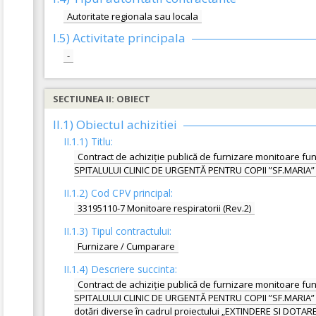
Autoritate regionala sau locala
I.5)
Activitate principala
-
SECTIUNEA II: OBIECT
II.1) Obiectul achizitiei
II.1.1) Titlu:
Contract de achiziție publică de furnizare monitoare f
SPITALULUI CLINIC DE URGENTĂ PENTRU COPII ”SF.MARIA” IA
II.1.2) Cod CPV principal:
33195110-7 Monitoare respiratorii (Rev.2)
II.1.3) Tipul contractului:
Furnizare / Cumparare
II.1.4) Descriere succinta:
Contract de achiziție publică de furnizare monitoare f
SPITALULUI CLINIC DE URGENTĂ PENTRU COPII ”SF.MARIA” IAŞI
dotări diverse în cadrul proiectului „EXTINDERE SI DOT