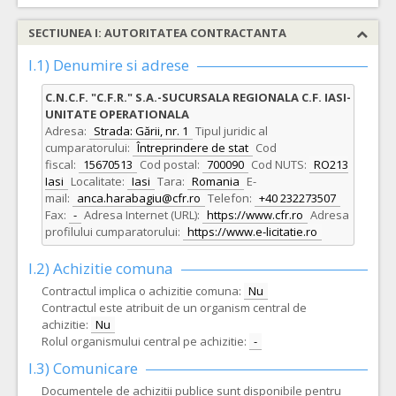
SECTIUNEA I: AUTORITATEA CONTRACTANTA
I.1) Denumire si adrese
C.N.C.F. "C.F.R." S.A.-SUCURSALA REGIONALA C.F. IASI-
UNITATE OPERATIONALA
Adresa:
Strada: Gării, nr. 1
Tipul juridic al
cumparatorului:
Întreprindere de stat
Cod
fiscal:
15670513
Cod postal:
700090
Cod NUTS:
RO213
Iasi
Localitate:
Iasi
Tara:
Romania
E-
mail:
anca.harabagiu@cfr.ro
Telefon:
+40 232273507
Fax:
-
Adresa Internet (URL):
https://www.cfr.ro
Adresa
profilului cumparatorului:
https://www.e-licitatie.ro
I.2) Achizitie comuna
Contractul implica o achizitie comuna:
Nu
Contractul este atribuit de un organism central de
achizitie:
Nu
Rolul organismului central pe achizitie:
-
I.3) Comunicare
Documentele de achizitii publice sunt disponibile pentru