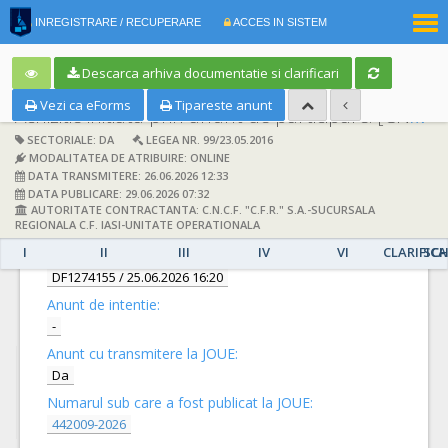
|
INREGISTRARE / RECUPERARE
ACCES IN SISTEM
RO
EN
Descarca arhiva documentatie si clarificari
Vezi ca eForms
Tipareste anunt
Achizitie initiata prin anunt de participare:
[CN1093934] -
SECTORIALE: DA
LEGEA NR. 99/23.05.2016
MODALITATEA DE ATRIBUIRE: ONLINE
DATA TRANSMITERE: 26.06.2026 12:33
DATA PUBLICARE: 29.06.2026 07:32
AUTORITATE CONTRACTANTA: C.N.C.F. "C.F.R." S.A.-SUCURSALA
DETALII
REGIONALA C.F. IASI-UNITATE OPERATIONALA
I
II
III
IV
VI
CLARIFICA
SCH
Documentatie de atribuire:
DF1274155
/ 25.06.2026 16:20
Anunt de intentie:
-
Anunt cu transmitere la JOUE:
Da
Numarul sub care a fost publicat la JOUE:
442009-2026