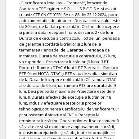
- Electrificarea liniei Iași – Frontieră”, întocmit de
Asocierea TPF Inginerie S.R.L. – I.S.P.C.F. S.A. și avizat
cu aviz CTE CN CF “CFR” SA nr. 88 din 23.12.2024, parte
a documentatiei de atribuire. Durata contractului este
de 89 luni, de la data precizată în Ordinul de incepere
și până la data recepției finale, din care: 27 de luni
Durata de executie a contractului, 60 de luni perioada
de garanție acordată lucrărilor și 2 luni de la
terminarea Perioadei de Garanție - Perioada de
Închidere. Durata de executie a contractului, 27 luni,
va cuprinde: I. Proiectarea lucrărilor (9 luni):  PT
Partea I - Ramura DTAC-6 luni  PT Partea II – Ramura
PTE-9 luni NOTĂ: DTAC și PTE s-au dezvoltat simultan
de la Data de începere notificată în OÎ, ramura DTAC
are durata de 6 luni, iar ramura PTE are durata de 9
luni. Deci perioada maximă de Proiectare este de 9
luni. II. Durata efectivă de execuție a lucrărilor (18
luni), inclusiv efectuarea testelor și probelor
tehnologice,obținerea Certificatului de verificare ”CE”
pt subsistemul structural ENE și Recepția la
terminarea lucrărilor; Operatorilor ec li se recomandă
să viziteze şi să examineze amplasamentul lucrării,
inclusiv împrejurimile, şi să obţ toate informaţiile ce
pot fi necesare în vederea elaborării ofertei. Op ec