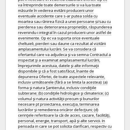
va întreprinde toate demersurile si va lua toate
măsurile în vederea evitării producerii unor
eventuale accidente care s-ar putea solda cu
moartea sau rănirea fizică a unei persoane și/sau cu
pierderea sau deteriorarea proprietății, răspunderea
revenindu-i integral în cazul producerii unor astfel de
evenimente. Op ec va suporta orice eventuale
cheltuieli, pierderi sau daune ca rezultat al vizitării
amplasamentului lucrării. Se va considera că
ofertantul care va adjudeca şi va semna Contractul a
inspectat şi a examinat amplasamentul lucrării,
împrejurimile acestuia, datele şi alte informaţii
disponibile şi că a fost satisfăcut, înainte de
depunerea Ofertei, de toate aspectele relevante,
inclusiv următoarele (fără a se limita la acestea): (a)
forma şi natura Şantierului, inclusiv condiţiile
subterane; (b) condiţiile hidrologice şi climaterice; (c)
volumul şi natura activităţii precum şi bunurilor
necesare pt proiectarea, execuţia, terminarea
lucrărilor şi remedierea oricăror defecţiuni; (d)
cerinţele referitoare la căi de acces, cazare, facilităţi,
personal, energie, transport, apă şi alte servicii. In
perioada in care se pot solicita clarificari, respectiv cu