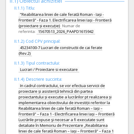
II.1) Obiectul achizitiei
II.1.1) Titlu:
”Reabilitarea liniei de cale ferată Roman - Iași -
Frontieră” - Faza 1. Electrificarea liniei Iași - Frontieră
(proiectare și execuție)
Numar de
referinta:
15670513_2026_PAAPD1615942
II.1.2) Cod CPV principal:
45234100-7 Lucrari de constructii de cai ferate
(Rev.2)
II.1.3) Tipul contractului:
Lucrari / Proiectare si executare
II.1.4) Descriere succinta:
In cadrul contractului, se vor efectua servicii de
proiectare și asistență tehnică din partea
proiectantului și executie a lucrărilor pt realizarea și
implementarea obiectivului de investiții referitor la
Reabilitarea liniei de cale ferată Roman – Iași –
Frontieră” – Faza 1 - Electrificarea liniei Iași – Frontieră
Lucrările propuse şi necesar a fi executate sunt
detaliate în Memoriu de Prezentare „Reabilitarea
liniei de cale ferată Roman – Iași – Frontieră” – Faza 1