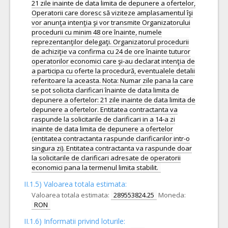
21 zile inainte de data limita de depunere a ofertelor,
Operatorii care doresc să viziteze amplasamentul îşi
vor anunţa intenţia şi vor transmite Organizatorului
procedurii cu minim 48 ore înainte, numele
reprezentanţilor delegaţi. Organizatorul procedurii
de achiziţie va confirma cu 24 de ore înainte tuturor
operatorilor economici care şi-au declarat intenţia de
a participa cu oferte la procedură, eventualele detalii
referitoare la aceasta. Nota: Numar zile pana la care
se pot solicita clarificari înainte de data limita de
depunere a ofertelor: 21 zile inainte de data limita de
depunere a ofertelor. Entitatea contractanta va
raspunde la solicitarile de clarificari in a 14-a zi
inainte de data limita de depunere a ofertelor
(entitatea contractanta raspunde clarificarilor intr-o
singura zi). Entitatea contractanta va raspunde doar
la solicitarile de clarificari adresate de operatorii
economici pana la termenul limita stabilit.
II.1.5) Valoarea totala estimata:
Valoarea totala estimata:
289553824.25
Moneda:
RON
II.1.6) Informatii privind loturile: