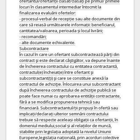
ofertantul/ofertanții clasat/clasați pe primul/ primele
locuri în clasamentul intermediar întocmit la
finalizarea evaluării ofertelor:
- procesul-verbal de recepție sau alte documente din
care să reiasă următoarele informații: beneficiarul,
cantitatea/valoarea, perioada și locul livrării;
- recomandări;
- alte documente echivalente.
Subcontractare
În cazul în care un ofertant subcontractează părţi din
contract şi este declarat câştigător, va depune înainte
de încheierea contractului cu entitatea contractantă,
contractul(e) încheiat(e) între ofertant şi
subcontractant(ți) şi care se constituie anexă la
contractul de achiziţie. Înlocuirea unui subcontractant
după încheierea contractului de achiziţie publică se
poate face numai cu aprobarea entității contractante,
fără a se modifica propunerea tehnică sau
financiară. Subcontractantul/ții propuși în ofertă sau
implicați/declarați ulterior semnării contractului
trebuie să respecte aceleași obligații ca ofertanții, în
domeniul mediului,social și al relațiilor de muncă,
stabilite prin legislația adoptată la nivelul Uniunii
Europene,legislația națională, prin acorduri colective