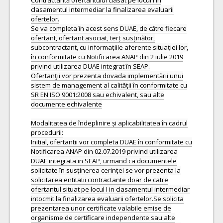
Contractantă ofertantului clasat pe locul I în
clasamentul intermediar la finalizarea evaluarii
ofertelor.
Se va completa în acest sens DUAE, de către fiecare
ofertant, ofertant asociat, terț susținător,
subcontractant, cu informațiile aferente situației lor,
în conformitate cu Notificarea ANAP din 2 iulie 2019
privind utilizarea DUAE integrat în SEAP.
Ofertanţii vor prezenta dovada implementării unui
sistem de management al calităţii în conformitate cu
SR EN ISO 9001:2008 sau echivalent, sau alte
documente echivalente
Modalitatea de îndeplinire și aplicabilitatea în cadrul
procedurii:
Initial, ofertantii vor completa DUAE în conformitate cu
Notificarea ANAP din 02.07.2019 privind utilizarea
DUAE integrata in SEAP, urmand ca documentele
solicitate în susţinerea cerinţei se vor prezenta la
solicitarea entitatii contractante doar de catre
ofertantul situat pe locul I in clasamentul intermediar
intocmit la finalizarea evaluarii ofertelor.Se solicita
prezentarea unor certificate valabile emise de
organisme de certificare independente sau alte