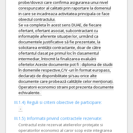
probe/dovezi care confirma asigurarea unui nivel
corespunzator al calitatii prin raportare la domeniul
in care se incadreaza activitatea principala ce face
obiectul contractului.
Se va completa în acest sens DUAE, de fiecare
ofertant, ofertant asociat, subcontractant cu
informațiile aferente situației lor, urmând ca
documentele justificative să fie prezentate, la
solicitarea entității contractante, doar de către
ofertantul clasat pe primul loc în clasamentul
intermediar, întocmit la finalizarea evaluării
ofertelor.Aceste documente pot fi : diploma de studii
în domeniile respective,C/V -uri în format europass,
declarații de disponibilitate și/sau orice alte
documente care probează calitățile celor menționați.
Operatorii economici straini pot prezenta documente
III.1.4) Reguli si criterii obiective de participare:
-
III.1.5)
Informatii privind contractele rezervate:
Contractul este rezervat atelierelor protejate si
operatorilor economici al caror scop este integrarea