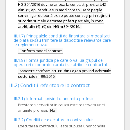
HG 394/2016 devine anexa la contract, prev. art.42
alin. (5) aplicandu-se in mod coresp. Dacă părţile
convin, gar de bună ex se poate const şi prin reţineri
succ din sumele datorate pt fact parţiale, în cond
III.1.7) Principalele conditii de finantare si modalitati
de plata si/sau trimitere la dispozitiile relevante care
le reglementeaza:
Conform model contract
III.1.8) Forma juridica pe care o va lua grupul de
operatori economici caruia i se atribuie contractul:
Asociere conform art. 66. din Legea privind achizitiile
sectoriale nr 99/2016
III.2)
Conditii referitoare la contract
III.2.1) Informatii privind o anumita profesie:
Prestarea serviciilor in cauza este rezervata unei
anumite profesii:
Nu
III.2.2)
Conditii de executare a contractului:
Executarea contractului este supusa unor conditii