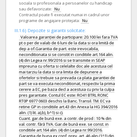
sociala si profesionala a persoanelor cu handicap
sau defavorizate:
Nu
Contractul poate fi executat numai in cadrul unor
programe de angajare protejata:
Nu
III.1.6) Depozite si garantii solicitate:
Valoarea garanției de participare: 20.100 lei fara TVA
pt o per de valab de 6 luni de la data si ora limită de
dep a of.Garantia de part. este irevocabila,
neconditionata si se constit in conditiile art.164 alin.
(4) din Legea nr.99/2016 si se transmite in SEAP
impreuna cu oferta si celelalte doc ale acestuia cel
mai tarziu la data si ora limita de depunere a
ofertelor si trebuie sa prevada ca plata garantiei de
part se va executa neconditionat, respectiv la prima
cerere a EC, pe baza decl a acestuia cu priv la culpa
pres garantate. Contul EC este: RO41 BTRL RONC
RT0P 6977 0603 deschis la Banc. Transil. TM. EC va
retine GP in conditiile art.43 din Anexa la HG 394/2016
alin. (1) lit. a),b), b^1) si c).
Cuant. gar.de bună exe. a contr. de prod : 10 % din
val. contr. fără TVA. Gar.de bună exe. se const. in
conditiile art.164 alin. (4) din Legea nr.99/2016.
Garantia de buna ex conf. prev. art. 46 alin.(1^1) din