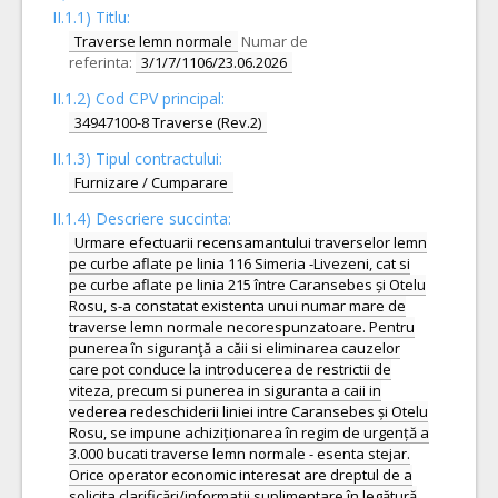
II.1.1) Titlu:
Traverse lemn normale
Numar de
referinta:
3/1/7/1106/23.06.2026
II.1.2) Cod CPV principal:
34947100-8 Traverse (Rev.2)
II.1.3) Tipul contractului:
Furnizare / Cumparare
II.1.4) Descriere succinta:
Urmare efectuarii recensamantului traverselor lemn
pe curbe aflate pe linia 116 Simeria -Livezeni, cat si
pe curbe aflate pe linia 215 între Caransebes și Otelu
Rosu, s-a constatat existenta unui numar mare de
traverse lemn normale necorespunzatoare. Pentru
punerea în siguranţă a căii si eliminarea cauzelor
care pot conduce la introducerea de restrictii de
viteza, precum si punerea in siguranta a caii in
vederea redeschiderii liniei intre Caransebes și Otelu
Rosu, se impune achiziționarea în regim de urgență a
3.000 bucati traverse lemn normale - esenta stejar.
Orice operator economic interesat are dreptul de a
solicita clarificări/informații suplimentare în legătură