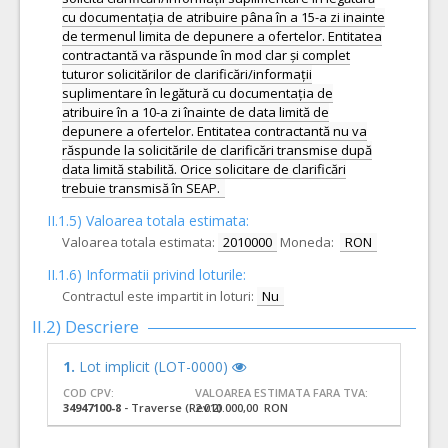
cu documentația de atribuire pâna în a 15-a zi inainte
de termenul limita de depunere a ofertelor. Entitatea
contractantă va răspunde în mod clar și complet
tuturor solicitărilor de clarificări/informații
suplimentare în legătură cu documentația de
atribuire în a 10-a zi înainte de data limită de
depunere a ofertelor. Entitatea contractantă nu va
răspunde la solicitările de clarificări transmise după
data limită stabilită. Orice solicitare de clarificări
trebuie transmisă în SEAP.
II.1.5) Valoarea totala estimata:
Valoarea totala estimata:
2010000
Moneda:
RON
II.1.6) Informatii privind loturile:
Contractul este impartit in loturi:
Nu
II.2) Descriere
1.
Lot implicit (LOT-0000)
COD CPV:
VALOAREA ESTIMATA FARA TVA:
34947100-8
- Traverse (Rev.2)
2.010.000,00 RON