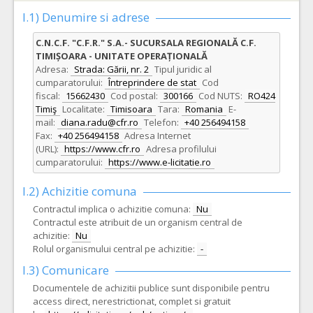
I.1) Denumire si adrese
C.N.C.F. "C.F.R." S.A.- SUCURSALA REGIONALĂ C.F.
TIMIȘOARA - UNITATE OPERAȚIONALĂ
Adresa:
Strada: Gării, nr. 2
Tipul juridic al
cumparatorului:
Întreprindere de stat
Cod
fiscal:
15662430
Cod postal:
300166
Cod NUTS:
RO424
Timiş
Localitate:
Timisoara
Tara:
Romania
E-
mail:
diana.radu@cfr.ro
Telefon:
+40 256494158
Fax:
+40 256494158
Adresa Internet
(URL):
https://www.cfr.ro
Adresa profilului
cumparatorului:
https://www.e-licitatie.ro
I.2) Achizitie comuna
Contractul implica o achizitie comuna:
Nu
Contractul este atribuit de un organism central de
achizitie:
Nu
Rolul organismului central pe achizitie:
-
I.3) Comunicare
Documentele de achizitii publice sunt disponibile pentru
access direct, nerestrictionat, complet si gratuit