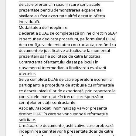
de către ofertant, în cazul in care contractele
prezentate pentru demonstrarea experientei
similare au fost executate altfel decat in oferta
individuală.
Modalitatea de îndeplinire:
Declarația DUAE se completează online direct in SEAP
in sectiunea dedicata procedurii, pe formularul DUAE
deja configurat de entitatea contractanta, urmând ca
documentele justificative actualizate la momentul
prezentarii să fie solicitate de către Entitatea
Contractantă ofertantului clasat pe locul I în
clasamentul intermediar la finalizarea evaluarii
ofertelor.
Se va completa DUAE de către operatorii economici
participanți la procedura de atribuire cu informațiile
ce descriu nivelul lor de experiență, prin raportare la
contractele executate în trecut, corespunzător
cerințelor entității contractante.
Asociatul/asociații nominalizați va/vor prezenta
distinct DUAE în care se vor cuprinde informațiile
solicitate.
Următoarele documente justificative care probează
îndeplinirea cerinței vor fi prezentate doar de către