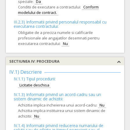
speciale:
Da
Conditii de executare a contractului:
Conform
modelului de contract.
III.2.3)
Informatii privind personalul responsabil cu
executarea contractului:
Obligatie de a preciza numele si calificarile
profesionale ale angajatilor desemnati pentru
executarea contractului:
Nu
SECTIUNEA IV: PROCEDURA
IV.1) Descriere
IV.1.1) Tipul procedurii:
Licitatie deschisa
IV.1.3) Informatii privind un acord-cadru sau un
sistem dinamic de achizitii:
Achizitia implica incheierea unui acord-cadru:
Nu
Achizitia implica instituirea unui sistem dinamic de
achizitii:
Nu
IV.1.4) Informatii privind reducerea numarului de
solutii sau de oferte in timpul negocierii sau al