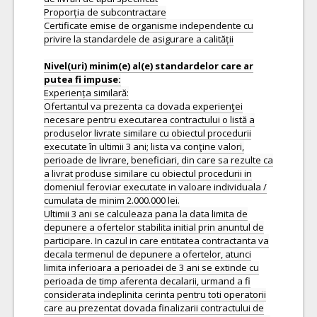
Proporția de subcontractare
Certificate emise de organisme independente cu
privire la standardele de asigurare a calității
Nivel(uri) minim(e) al(e) standardelor care ar
Experiența similară:
Ofertantul va prezenta ca dovada experienţei
necesare pentru executarea contractului o listă a
produselor livrate similare cu obiectul procedurii
executate în ultimii 3 ani; lista va conţine valori,
perioade de livrare, beneficiari, din care sa rezulte ca
a livrat produse similare cu obiectul procedurii in
domeniul feroviar executate in valoare individuala /
cumulata de minim 2.000.000 lei.
Ultimii 3 ani se calculeaza pana la data limita de
depunere a ofertelor stabilita initial prin anuntul de
participare. In cazul in care entitatea contractanta va
decala termenul de depunere a ofertelor, atunci
limita inferioara a perioadei de 3 ani se extinde cu
perioada de timp aferenta decalarii, urmand a fi
considerata indeplinita cerinta pentru toti operatorii
care au prezentat dovada finalizarii contractului de