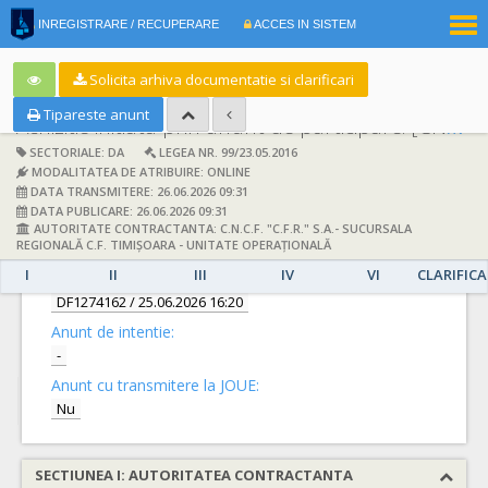
|
INREGISTRARE / RECUPERARE
ACCES IN SISTEM
RO
EN
Solicita arhiva documentatie si clarificari
Tipareste anunt
Achizitie initiata prin anunt de participare:
[CN1093925] -
SECTORIALE: DA
LEGEA NR. 99/23.05.2016
MODALITATEA DE ATRIBUIRE: ONLINE
DATA TRANSMITERE: 26.06.2026 09:31
DATA PUBLICARE: 26.06.2026 09:31
AUTORITATE CONTRACTANTA: C.N.C.F. "C.F.R." S.A.- SUCURSALA
DETALII
REGIONALĂ C.F. TIMIȘOARA - UNITATE OPERAȚIONALĂ
I
II
III
IV
VI
CLARIFICA
Documentatie de atribuire:
DF1274162
/ 25.06.2026 16:20
Anunt de intentie:
-
Anunt cu transmitere la JOUE:
Nu
SECTIUNEA I: AUTORITATEA CONTRACTANTA