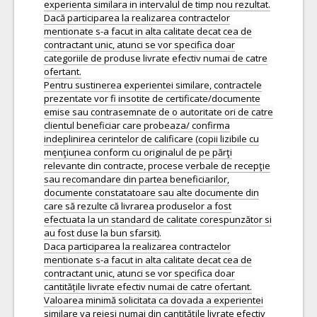
experienta similara in intervalul de timp nou rezultat.
Dacă participarea la realizarea contractelor
mentionate s-a facut in alta calitate decat cea de
contractant unic, atunci se vor specifica doar
categoriile de produse livrate efectiv numai de catre
ofertant.
Pentru sustinerea experientei similare, contractele
prezentate vor fi insotite de certificate/documente
emise sau contrasemnate de o autoritate ori de catre
clientul beneficiar care probeaza/ confirma
indeplinirea cerintelor de calificare (copii lizibile cu
menţiunea conform cu originalul de pe părţi
relevante din contracte, procese verbale de recepţie
sau recomandare din partea beneficiarilor,
documente constatatoare sau alte documente din
care să rezulte că livrarea produselor a fost
efectuata la un standard de calitate corespunzător si
au fost duse la bun sfarsit).
Daca participarea la realizarea contractelor
mentionate s-a facut in alta calitate decat cea de
contractant unic, atunci se vor specifica doar
cantitățile livrate efectiv numai de catre ofertant.
Valoarea minimă solicitata ca dovada a experientei
similare va reiesi numai din cantitățile livrate efectiv