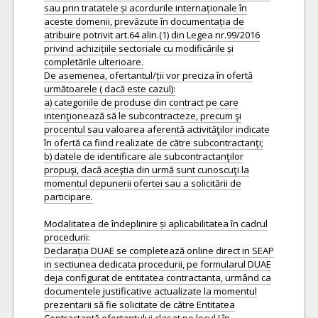
sau prin tratatele și acordurile internaționale în
aceste domenii, prevăzute în documentația de
atribuire potrivit art.64 alin.(1) din Legea nr.99/2016
privind achizițiile sectoriale cu modificările și
completările ulterioare.
De asemenea, ofertantul/ții vor preciza în ofertă
următoarele ( dacă este cazul):
a) categoriile de produse din contract pe care
intenţionează să le subcontracteze, precum şi
procentul sau valoarea aferentă activităţilor indicate
în ofertă ca fiind realizate de către subcontractanţi;
b) datele de identificare ale subcontractanţilor
propuşi, dacă aceştia din urmă sunt cunoscuţi la
momentul depunerii ofertei sau a solicitării de
participare.
Modalitatea de îndeplinire și aplicabilitatea în cadrul
procedurii:
Declarația DUAE se completează online direct in SEAP
in sectiunea dedicata procedurii, pe formularul DUAE
deja configurat de entitatea contractanta, urmând ca
documentele justificative actualizate la momentul
prezentarii să fie solicitate de către Entitatea