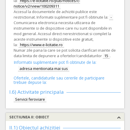
la:
https://e-licitatie.ro/pub/notices/c-
notice/v2/view/100209311
Accesul la documentele de achizitii publice este
restrictionat. Informatii suplimentare pot fi obtinute la:
-
Comunicarea electronica necesita utlizarea de
instrumente si de dispozitive care nu sunt disponibile in
mod general. Accesul direct nerestrictionat si complet la
aceste instrumente si dispozitive este gratuit,
la:
https://www.e-licitatie.ro
Numar zile pana la care se pot solicita clarificari inainte de
data limita de depunere a ofertelor/candidaturilor
15
.
Informatii suplimentare pot fi obtinute de la:
adresa mentionata mai sus
Ofertele, candidaturile sau cererile de participare
trebuie depuse la:
I.6)
Activitate principala
Servicii feroviare
SECTIUNEA II: OBIECT
II.1) Obiectul achizitiei