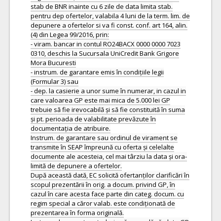
stab de BNR inainte cu 6 zile de data limita stab.
pentru dep ofertelor, valabila 4 luni de la term. lim. de
depunere a ofertelor si va fi const. conf. art 164, alin.
(4) din Legea 99/2016, prin:
- viram. bancar in contul RO24BACX 0000 0000 7023
0310, deschis la Sucursala UniCredit Bank Grigore
Mora Bucuresti
- instrum. de garantare emis în condițiile legii
(Formular 3) sau
- dep. la casierie a unor sume în numerar, in cazul in
care valoarea GP este mai mica de 5.000 lei GP
trebuie să fie irevocabilă și să fie constituită în suma
și pt. perioada de valabilitate prevăzute în
documentația de atribuire.
Instrum. de garantare sau ordinul de virament se
transmite în SEAP împreună cu oferta și celelalte
documente ale acesteia, cel mai târziu la data și ora-
limită de depunere a ofertelor.
După această dată, EC solicită ofertanților clarificări în
scopul prezentării în orig. a docum. privind GP, în
cazul în care acesta face parte din categ. docum. cu
regim special a căror valab. este condiționată de
prezentarea în forma originală.