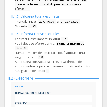
inainte de termenul stabilit pentru depunerea
ofertelor.
II.1.5) Valoarea totala estimata:
Intervalul intre :
257.110,00
si
5.125.425,00
Moneda:
RON
II.1.6) Informatii privind loturile:
Contractul este impartit in loturi:
Da
Pot fi depuse oferte pentru:
Numarul maxim de
loturi: 18
Numarul maxim de loturi care pot fi atribuite unui
singur ofertant:
18
Autoritatea contractanta isi rezerva dreptul de a
atribui contracte prin combinarea urmatoarelor loturi
sau grupuri de loturi:
-
II.2) Descriere
FILTRE
NUMAR SAU DENUMIRE LOT
COD CPV