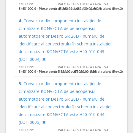
COD CPV:
VALOAREA ESTIMATA FARA TVA:
34631000-9
- Piese pentru locomotive sau material rulant (Rev.2)
45.362,00 - 680.430,00 RON
4.
Convector din componența instalației de
climatizare KONVECTA de pe acoperișul
automotoarelor Desiro SR 20D - numărul de
identificare al convectorului în schema instalației
de climatizare KONVECTA este H40-010-043
(LOT-0004)
COD CPV:
VALOAREA ESTIMATA FARA TVA:
34631000-9
- Piese pentru locomotive sau material rulant (Rev.2)
5.364,00 - 67.050,00 RON
5.
Convector din componența instalației de
climatizare KONVECTA de pe acoperișul
automotoarelor Desiro SR 20D - numărul de
identificare al convectorului în schema instalației
de climatizare KONVECTA este H40-010-044
(LOT-0005)
COD CPV:
VALOAREA ESTIMATA FARA TVA: