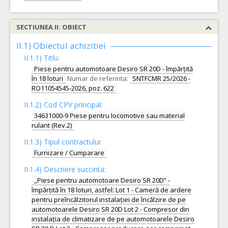
SECTIUNEA II: OBIECT
II.1) Obiectul achizitiei
II.1.1) Titlu:
Piese pentru automotoare Desiro SR 20D - împărțită
în 18 loturi
Numar de referinta:
SNTFCMR 25/2026 -
RO11054545-2026, poz. 622
II.1.2) Cod CPV principal:
34631000-9 Piese pentru locomotive sau material
rulant (Rev.2)
II.1.3) Tipul contractului:
Furnizare / Cumparare
II.1.4) Descriere succinta:
,,Piese pentru automotoare Desiro SR 20D” -
împărțită în 18 loturi, astfel: Lot 1 - Cameră de ardere
pentru preîncălzitorul instalației de încălzire de pe
automotoarele Desiro SR 20D Lot 2 - Compresor din
instalația de climatizare de pe automotoarele Desiro