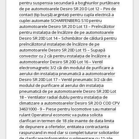
pentru suspensia secundară a boghiurilor purtătoare
de pe automotoarele Desiro SR 20 D Lot 12 – Pini de
contact (tip bucșă) argintați pentru cupla electrică a
cuplei automate SCHARFENBERG S10 pentru
automotoarele Desiro SR 20 D Lot 13 – Preîncălzitor
pentru instalația de încălzire de pe automotoarele
Desiro SR 20D Lot 14 – Schimbător de căldură pentru
preîncălzitorul instalației de încălzire de pe
automotoarele Desiro SR 20D Lot 15 – Supapă
convector cu 2 căi pentru instalația de încălzire a
automotoarelor Desiro SR 20D Lot 16 – Ventil
electromagnetic 3/2 căi din modulul de purificare a
aerului din instalația pneumatică a automotoarelor
Desiro SR 20D Lot 17 – Ventil pneumatic 3/2 căi din
modulul de purificare al aerului din instalația
pneumatică de pe automotoarele Desiro SR 20D Lot
18 – Ventilator radial dublu pentru instalația de
climatizare a automotoarelor Desiro SR 20 D COD CPV
34631000 - 9 – Piese pentru locomotive sau material
rulant Operatorul economic va putea solicita
clarificari in termen de 18 zile inainte de data limita
de depunere a ofertelor, entitatea contractanta
raspunzand in mod clar si complet tuturor solicitarilor
de clarificare/informatiilor suplimentare cu 11-zile