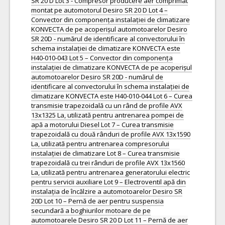
SR 20 D Lot 3 - Compresor producere aer comprimat
montat pe automotorul Desiro SR 20 D Lot 4 –
Convector din componența instalației de climatizare
KONVECTA de pe acoperișul automotoarelor Desiro
SR 20D - numărul de identificare al convectorului în
schema instalației de climatizare KONVECTA este
H40-010-043 Lot 5 – Convector din componența
instalației de climatizare KONVECTA de pe acoperișul
automotoarelor Desiro SR 20D - numărul de
identificare al convectorului în schema instalației de
climatizare KONVECTA este H40-010-044 Lot 6 – Curea
transmisie trapezoidală cu un rând de profile AVX
13x1325 La, utilizată pentru antrenarea pompei de
apă a motorului Diesel Lot 7 – Curea transmisie
trapezoidală cu două rânduri de profile AVX 13x1590
La, utilizată pentru antrenarea compresorului
instalației de climatizare Lot 8 – Curea transmisie
trapezoidală cu trei rânduri de profile AVX 13x1560
La, utilizată pentru antrenarea generatorului electric
pentru servicii auxiliare Lot 9 – Electroventil apă din
instalația de încălzire a automotoarelor Desiro SR
20D Lot 10 – Pernă de aer pentru suspensia
secundară a boghiurilor motoare de pe
automotoarele Desiro SR 20 D Lot 11 – Pernă de aer