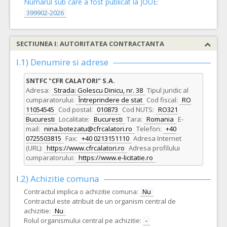
Numarul sub care a fost publicat la JOUE:
399902-2026
SECTIUNEA I: AUTORITATEA CONTRACTANTA
I.1) Denumire si adrese
SNTFC "CFR CALATORI" S.A.
Adresa:
Strada: Golescu Dinicu, nr. 38
Tipul juridic al
cumparatorului:
Întreprindere de stat
Cod fiscal:
RO
11054545
Cod postal:
010873
Cod NUTS:
RO321
Bucuresti
Localitate:
Bucuresti
Tara:
Romania
E-
mail:
nina.botezatu@cfrcalatori.ro
Telefon:
+40
0725503815
Fax:
+40 0213151110
Adresa Internet
(URL):
https://www.cfrcalatori.ro
Adresa profilului
cumparatorului:
https://www.e-licitatie.ro
I.2) Achizitie comuna
Contractul implica o achizitie comuna:
Nu
Contractul este atribuit de un organism central de
achizitie:
Nu
Rolul organismului central pe achizitie:
-