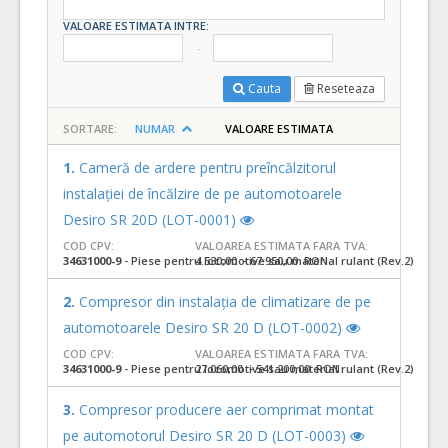
VALOARE ESTIMATA INTRE:
Cauta
Reseteaza
SORTARE:
NUMAR
VALOARE ESTIMATA
1.
Cameră de ardere pentru preîncălzitorul
instalației de încălzire de pe automotoarele
Desiro SR 20D (LOT-0001)
COD CPV:
VALOAREA ESTIMATA FARA TVA:
34631000-9
- Piese pentru locomotive sau material rulant (Rev.2)
4.530,00 - 67.950,00 RON
2.
Compresor din instalația de climatizare de pe
automotoarele Desiro SR 20 D (LOT-0002)
COD CPV:
VALOAREA ESTIMATA FARA TVA:
34631000-9
- Piese pentru locomotive sau material rulant (Rev.2)
27.060,00 - 541.200,00 RON
3.
Compresor producere aer comprimat montat
pe automotorul Desiro SR 20 D (LOT-0003)