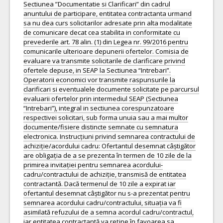
Sectiunea ”Documentatie si Clarificari” din cadrul
anuntului de participare, entitatea contractanta urmand
sa nu dea curs solicitarilor adresate prin alta modalitate
de comunicare decat cea stabilita in conformitate cu
prevederile art. 78 alin. (1) din Legea nr. 99/2016 pentru
comunicarile ulterioare depunerii ofertelor. Comisia de
evaluare va transmite solicitarile de clarificare privind
ofertele depuse, in SEAP la Sectiunea “Intrebari”.
Operatorii economici vor transmite raspunsurile la
clarificari si eventualele documente solicitate pe parcursul
evaluarii ofertelor prin intermediul SEAP (Sectiunea
“Intrebari”), integral in sectiunea corespunzatoare
respectivei solicitari, sub forma unuia sau a mai multor
documente/fisiere distincte semnate cu semnatura
electronica. Instrucțiuni privind semnarea contractului de
achiziție/acordului cadru: Ofertantul desemnat câștigător
are obligația de a se prezenta în termen de 10 zile de la
primirea invitației pentru semnarea acordului-
cadru/contractului de achiziție, transmisă de entitatea
contractantă. Dacă termenul de 10 zile a expirat iar
ofertantul desemnat câștigător nu s-a prezentat pentru
semnarea acordului cadru/contractului, situația va fi
asimilată refuzului de a semna acordul cadru/contractul,
iar entitatea contractantă va reține în favoarea sa