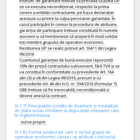
Instrum. de garantare trebuie să prevadă că plata GP
se va executa necondiționat, respectiv la prima
cerere a entității contractante, pe baza declarației
acestuia cu privire la culpa persoanei garantate. În
cazul participării în comun la procedura de atribuire,
garanția de participare trebuie constituită în numele
asocierii și să menționeze că acoperă în mod solidar
toți membrii grupului de operatori economici.
Restituirea GP se realiz potrivit art. 164^1 din Legea
99/2016
Cuantumul garanției de bună execuție reprezintă
10% din prețul contractului subsecvent, fără TVA și se
va constitui în conformitate cu prevederile Art. 164
alin (3) și (4) din Legea 99/2016, precum și cu
prevederile Art. 46 din H.G. nr. 394/2016 (Formular 7).
GBE trebuie să fie irevocabilă, necondiţionată si
III.1.7) Principalele conditii de finantare si modalitati
de plata si/sau trimitere la dispozitiile relevante care
le reglementeaza:
surse proprii
III.1.8) Forma juridica pe care o va lua grupul de
operatori economici caruia i se atribuie contractul: