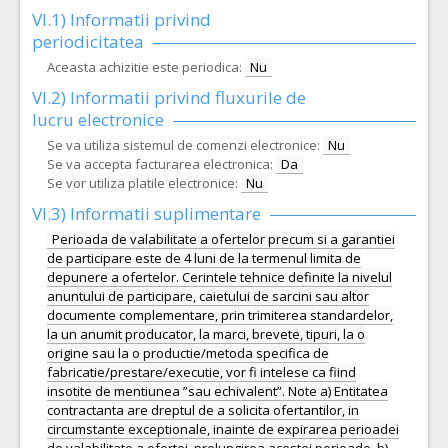
VI.1) Informatii privind
periodicitatea
Aceasta achizitie este periodica:
Nu
VI.2) Informatii privind fluxurile de
lucru electronice
Se va utiliza sistemul de comenzi electronice:
Nu
Se va accepta facturarea electronica:
Da
Se vor utiliza platile electronice:
Nu
VI.3) Informatii suplimentare
Perioada de valabilitate a ofertelor precum si a garantiei
de participare este de 4 luni de la termenul limita de
depunere a ofertelor. Cerintele tehnice definite la nivelul
anuntului de participare, caietului de sarcini sau altor
documente complementare, prin trimiterea standardelor,
la un anumit producator, la marci, brevete, tipuri, la o
origine sau la o productie/metoda specifica de
fabricatie/prestare/executie, vor fi intelese ca fiind
insotite de mentiunea ”sau echivalent”. Note a) Entitatea
contractanta are dreptul de a solicita ofertantilor, in
circumstante exceptionale, inainte de expirarea perioadei