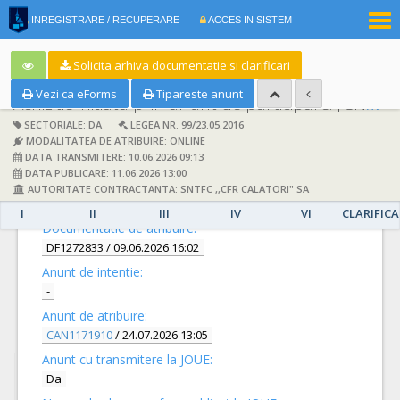
|
INREGISTRARE / RECUPERARE
ACCES IN SISTEM
RO
EN
Solicita arhiva documentatie si clarificari
Vezi ca eForms
Tipareste anunt
Achizitie initiata prin anunt de participare:
[CN1093365] -
SECTORIALE: DA
LEGEA NR. 99/23.05.2016
MODALITATEA DE ATRIBUIRE: ONLINE
DATA TRANSMITERE: 10.06.2026 09:13
DATA PUBLICARE: 11.06.2026 13:00
AUTORITATE CONTRACTANTA: SNTFC ,,CFR CALATORI" SA
DETALII
I
II
III
IV
VI
CLARIFICA
Documentatie de atribuire:
DF1272833
/ 09.06.2026 16:02
Anunt de intentie:
-
Anunt de atribuire:
CAN1171910
/ 24.07.2026 13:05
Anunt cu transmitere la JOUE:
Da