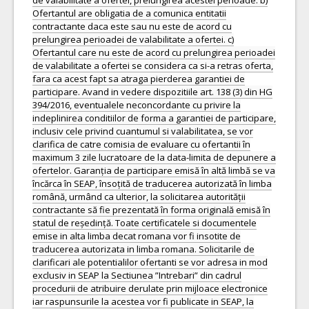
de valabilitate a ofertei, prelungirea acestei perioade. b)
Ofertantul are obligatia de a comunica entitatii
contractante daca este sau nu este de acord cu
prelungirea perioadei de valabilitate a ofertei. c)
Ofertantul care nu este de acord cu prelungirea perioadei
de valabilitate a ofertei se considera ca si-a retras oferta,
fara ca acest fapt sa atraga pierderea garantiei de
participare. Avand in vedere dispozitiile art. 138 (3) din HG
394/2016, eventualele neconcordante cu privire la
indeplinirea conditiilor de forma a garantiei de participare,
inclusiv cele privind cuantumul si valabilitatea, se vor
clarifica de catre comisia de evaluare cu ofertantii în
maximum 3 zile lucratoare de la data-limita de depunere a
ofertelor. Garanția de participare emisă în altă limbă se va
încărca în SEAP, însoțită de traducerea autorizată în limba
română, urmând ca ulterior, la solicitarea autorității
contractante să fie prezentată în forma originală emisă în
statul de reședință. Toate certificatele si documentele
emise in alta limba decat romana vor fi insotite de
traducerea autorizata in limba romana. Solicitarile de
clarificari ale potentialilor ofertanti se vor adresa in mod
exclusiv in SEAP la Sectiunea ”Intrebari” din cadrul
procedurii de atribuire derulate prin mijloace electronice
iar raspunsurile la acestea vor fi publicate in SEAP, la