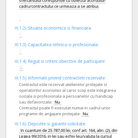
III.1.2) Situatia economica si financiara:
III.1.3) Capacitatea tehnica si profesionala:
III.1.4) Reguli si criterii obiective de participare:
-
III.1.5)
Informatii privind contractele rezervate:
Contractul este rezervat atelierelor protejate si
operatorilor economici al caror scop este integrarea
sociala si profesionala a persoanelor cu handicap
sau defavorizate:
Nu
Contractul poate fi executat numai in cadrul unor
programe de angajare protejata:
Nu
III.1.6) Depozite si garantii solicitate:
In cuantum de 25.787,00 lei, conf art. 164, alin. (2), din
Legea 99/2016, in lei sau echiv leu/valuta la cursul