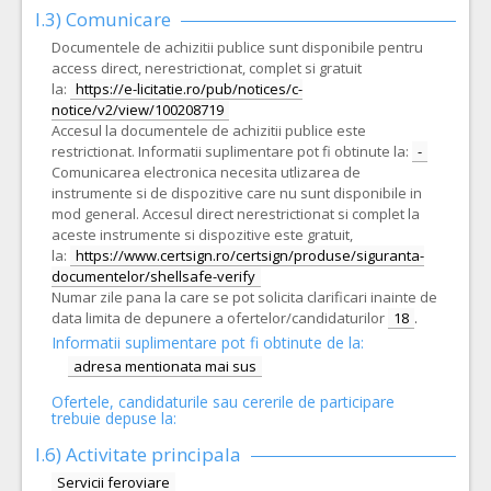
I.3) Comunicare
Documentele de achizitii publice sunt disponibile pentru
access direct, nerestrictionat, complet si gratuit
la:
https://e-licitatie.ro/pub/notices/c-
notice/v2/view/100208719
Accesul la documentele de achizitii publice este
restrictionat. Informatii suplimentare pot fi obtinute la:
-
Comunicarea electronica necesita utlizarea de
instrumente si de dispozitive care nu sunt disponibile in
mod general. Accesul direct nerestrictionat si complet la
aceste instrumente si dispozitive este gratuit,
la:
https://www.certsign.ro/certsign/produse/siguranta-
documentelor/shellsafe-verify
Numar zile pana la care se pot solicita clarificari inainte de
data limita de depunere a ofertelor/candidaturilor
18
.
Informatii suplimentare pot fi obtinute de la:
adresa mentionata mai sus
Ofertele, candidaturile sau cererile de participare
trebuie depuse la:
I.6)
Activitate principala
Servicii feroviare