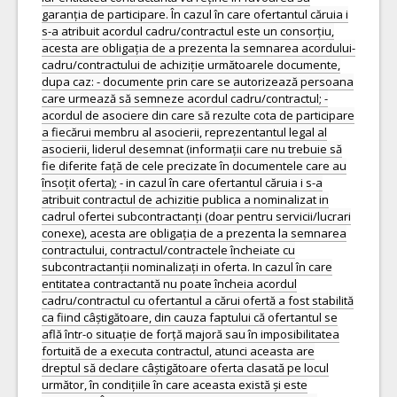
garanția de participare. În cazul în care ofertantul căruia i
s-a atribuit acordul cadru/contractul este un consorțiu,
acesta are obligația de a prezenta la semnarea acordului-
cadru/contractului de achiziție următoarele documente,
dupa caz: - documente prin care se autorizează persoana
care urmează să semneze acordul cadru/contractul; -
acordul de asociere din care să rezulte cota de participare
a fiecărui membru al asocierii, reprezentantul legal al
asocierii, liderul desemnat (informații care nu trebuie să
fie diferite față de cele precizate în documentele care au
însoțit oferta); - in cazul în care ofertantul căruia i s-a
atribuit contractul de achizitie publica a nominalizat in
cadrul ofertei subcontractanți (doar pentru servicii/lucrari
conexe), acesta are obligația de a prezenta la semnarea
contractului, contractul/contractele încheiate cu
subcontractanții nominalizați in oferta. In cazul în care
entitatea contractantă nu poate încheia acordul
cadru/contractul cu ofertantul a cărui ofertă a fost stabilită
ca fiind câștigătoare, din cauza faptului că ofertantul se
află într-o situație de forță majoră sau în imposibilitatea
fortuită de a executa contractul, atunci aceasta are
dreptul să declare câștigătoare oferta clasată pe locul
următor, în condițiile în care aceasta există și este