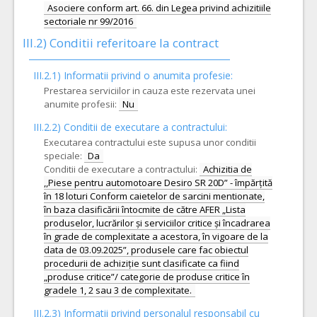
Asociere conform art. 66. din Legea privind achizitiile
sectoriale nr 99/2016
III.2)
Conditii referitoare la contract
III.2.1) Informatii privind o anumita profesie:
Prestarea serviciilor in cauza este rezervata unei
anumite profesii:
Nu
III.2.2)
Conditii de executare a contractului:
Executarea contractului este supusa unor conditii
speciale:
Da
Conditii de executare a contractului:
Achizitia de
,,Piese pentru automotoare Desiro SR 20D” - împărțită
în 18 loturi Conform caietelor de sarcini mentionate,
în baza clasificării întocmite de către AFER „Lista
produselor, lucrărilor și serviciilor critice și încadrarea
în grade de complexitate a acestora, în vigoare de la
data de 03.09.2025”, produsele care fac obiectul
procedurii de achiziție sunt clasificate ca fiind
„produse critice”/ categorie de produse critice în
gradele 1, 2 sau 3 de complexitate.
III.2.3)
Informatii privind personalul responsabil cu