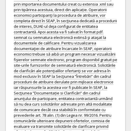
prin importarea documentului creat cu extensia .xml sau
prin tipărirea acestuia, direct din aplicație. Operatorii
economici participanţi la procedura de atribuire, vor
completa direct în SEAP, în secţiunea dedicată a procedurii
de interes, DUAE-ul deja configurat de entitatea
contractantă. Apoi acesta va fi salvat în format pdf.
semnat cu semnatura electronică extinsă şi ataşat la
documentele de calificare. Pentru vizualizarea
documentaţiei de atribuire încarcate în SEAP, operatorii
economici trebuie să aibă un program necesar vizualizării
fişierelor semnate electronic, program disponibil gratuit pe
site-urile furnizorilor de semnatură electronică. Solicitările
de clarificări ale potenţialilor ofertanţi se vor adresa în
mod exclusiv în SEAP la Secţiunea ”Întrebări” din cadrul
procedurii de atribuire derulate prin mijloace electronice
iar răspunsurile la acestea vor fi publicate în SEAP, la
Secţiunea ”Documentație si Clarificări” din cadrul
anunţului de participare, entitatea contractantă urmând
să nu dea curs solicitărilor adresate prin altă modalitate
de comunicare decât cea stabilită în conformitate cu
prevederile art. 78 alin. (1) din Legea nr. 99/2016. Pentru
comunicările ulterioare depunerii ofertelor, comisia de
evaluare va transmite solicitările de clarificare privind