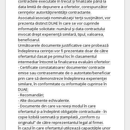
contractele executate în trecut și finalizate până la
data limită de depunere a ofertelor, corespunzător
cerinţelor autorităţii/entităţii contractante.
Asociatul/asociaţii nominalizaţi/ terţii susţinători, vor
prezenta distinct DUAE în care se vor cuprinde
informaţiile solicitate: numărul şi data contractului
invocat drept experienţă similară, tipul, valoarea,
beneficiarul.
Următoarele documente justificative care probează
îndeplinirea cerinţei vor fi prezentate doar de către
ofertantul clasat pe primul loc în clasamentul
intermediar întocmit la finalizarea evaluării ofertelor:
- Certificate constatatoare/ documente/ contracte
emise sau contrasemnate de o autoritate/beneficiar
prin care să demonstreze îndeplinirea experienţei
similare, în conformitate cu informaţiile cuprinse în
DUAE;
- Recomandări;
- Alte documente echivalente.
- Documente din care va reieși modul în care
ofertantul și-a îndeplinit obligațiile contractuale - în
copie lizibilă semnată și ștampilată „conform cu
originalul” de către reprezentantul legal al firmei.
În cazul în care ofertantul utilizează capacităţile unor