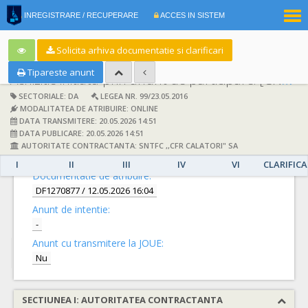
|
INREGISTRARE / RECUPERARE
ACCES IN SISTEM
RO
EN
Solicita arhiva documentatie si clarificari
Tipareste anunt
Achizitie initiata prin anunt de participare:
[CN1092771] -
SECTORIALE: DA
LEGEA NR. 99/23.05.2016
MODALITATEA DE ATRIBUIRE: ONLINE
DATA TRANSMITERE: 20.05.2026 14:51
DATA PUBLICARE: 20.05.2026 14:51
AUTORITATE CONTRACTANTA: SNTFC ,,CFR CALATORI" SA
DETALII
I
II
III
IV
VI
CLARIFICA
Documentatie de atribuire:
DF1270877
/ 12.05.2026 16:04
Anunt de intentie:
-
Anunt cu transmitere la JOUE:
Nu
SECTIUNEA I: AUTORITATEA CONTRACTANTA