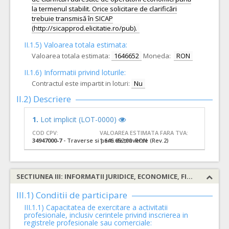
la termenul stabilit. Orice solicitare de clarificări
trebuie transmisă în SICAP
(http://sicapprod.elicitatie.ro/pub).
II.1.5) Valoarea totala estimata:
Valoarea totala estimata:
1646652
Moneda:
RON
II.1.6) Informatii privind loturile:
Contractul este impartit in loturi:
Nu
II.2) Descriere
1.
Lot implicit (LOT-0000)
COD CPV:
VALOAREA ESTIMATA FARA TVA:
34947000-7
- Traverse si parti de traverse (Rev.2)
1.646.652,00 RON
SECTIUNEA III: INFORMATII JURIDICE, ECONOMICE, FINANCIARE SI TEHNICE
III.1) Conditii de participare
III.1.1) Capacitatea de exercitare a activitatii
profesionale, inclusiv cerintele privind inscrierea in
registrele profesionale sau comerciale: