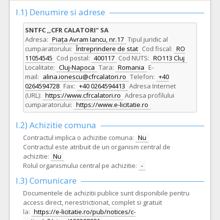
I.1) Denumire si adrese
SNTFC ,,CFR CALATORI" SA
Adresa:
Piața Avram Iancu, nr.17
Tipul juridic al
cumparatorului:
Întreprindere de stat
Cod fiscal:
RO
11054545
Cod postal:
400117
Cod NUTS:
RO113 Cluj
Localitate:
Cluj-Napoca
Tara:
Romania
E-
mail:
alina.ionescu@cfrcalatori.ro
Telefon:
+40
0264594728
Fax:
+40 0264594413
Adresa Internet
(URL):
https://www.cfrcalatori.ro
Adresa profilului
cumparatorului:
https://www.e-licitatie.ro
I.2) Achizitie comuna
Contractul implica o achizitie comuna:
Nu
Contractul este atribuit de un organism central de
achizitie:
Nu
Rolul organismului central pe achizitie:
-
I.3) Comunicare
Documentele de achizitii publice sunt disponibile pentru
access direct, nerestrictionat, complet si gratuit
la:
https://e-licitatie.ro/pub/notices/c-