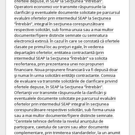
ofertele depuse, în SEAP la Secţiunea “Întrebări”.
Operatorii economici vor transmite răspunsurile la
clarificări şi eventualele documente solicitate pe parcursul
evaluării ofertelor prin intermediul SEAP la Secţiunea
“Întrebări”, integral în secţiunea corespunzătoare
respectivei solicitări, sub forma unuia sau a mai multor
documente/fişiere distincte semnate cu semnatura
electronică extinsă. În cazul în care se constată că ofertele
clasate pe primul loc au preţuri egale, în vederea
departajării ofertelor, entitatea contractantă (prin
intermediul SEAP la Secţiunea “Întrebări” va solicita
reofertarea, prin prezentarea unei noi propuneri
financiare. Noua propunere financiară va fi depusă doar
şi numai în urma solicitării entităţii contractante. Comisia
de evaluare va transmite solicitările de clarificare privind
ofertele depuse, în SEAP la Secţiunea “Întrebări”.
Ofertanţii vor transmite răspunsurile la clarificări şi
eventualele documente solicitate pe parcursul evaluării
ofertelor prin intermediul SEAP integral în secţiunea
corespunzătoare respectivei solicitări, sub forma unuia
sau a mai multor documente/fişiere distincte semnate.
”Cerintele tehnice definite la nivelul anunțului de
participare, caietului de sarcini sau altor documente
complementare, prin trimiterea standardelor, la un anumit