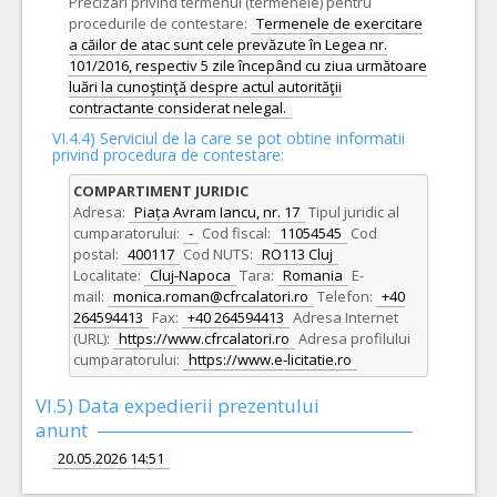
Precizari privind termenul (termenele) pentru
procedurile de contestare:
Termenele de exercitare
a căilor de atac sunt cele prevăzute în Legea nr.
101/2016, respectiv 5 zile începând cu ziua următoare
luări la cunoştinţă despre actul autorităţii
contractante considerat nelegal.
VI.4.4) Serviciul de la care se pot obtine informatii
privind procedura de contestare:
COMPARTIMENT JURIDIC
Adresa:
Piața Avram Iancu, nr. 17
Tipul juridic al
cumparatorului:
-
Cod fiscal:
11054545
Cod
postal:
400117
Cod NUTS:
RO113 Cluj
Localitate:
Cluj-Napoca
Tara:
Romania
E-
mail:
monica.roman@cfrcalatori.ro
Telefon:
+40
264594413
Fax:
+40 264594413
Adresa Internet
(URL):
https://www.cfrcalatori.ro
Adresa profilului
cumparatorului:
https://www.e-licitatie.ro
VI.5) Data expedierii prezentului
anunt
20.05.2026 14:51