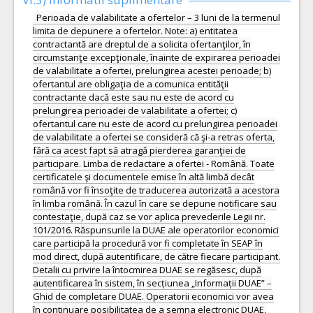
Perioada de valabilitate a ofertelor – 3 luni de la termenul
limita de depunere a ofertelor. Note: a) entitatea
contractantă are dreptul de a solicita ofertanţilor, în
circumstanţe excepţionale, înainte de expirarea perioadei
de valabilitate a ofertei, prelungirea acestei perioade; b)
ofertantul are obligaţia de a comunica entităţii
contractante dacă este sau nu este de acord cu
prelungirea perioadei de valabilitate a ofertei; c)
ofertantul care nu este de acord cu prelungirea perioadei
de valabilitate a ofertei se consideră că şi-a retras oferta,
fără ca acest fapt să atragă pierderea garanţiei de
participare. Limba de redactare a ofertei - Română. Toate
certificatele şi documentele emise în altă limbă decât
română vor fi însoţite de traducerea autorizată a acestora
în limba română. În cazul în care se depune notificare sau
contestaţie, după caz se vor aplica prevederile Legii nr.
101/2016. Răspunsurile la DUAE ale operatorilor economici
care participă la procedură vor fi completate în SEAP în
mod direct, după autentificare, de către fiecare participant.
Detalii cu privire la întocmirea DUAE se regăsesc, după
autentificarea în sistem, în secțiunea „Informații DUAE” –
Ghid de completare DUAE. Operatorii economici vor avea
în continuare posibilitatea de a semna electronic DUAE,