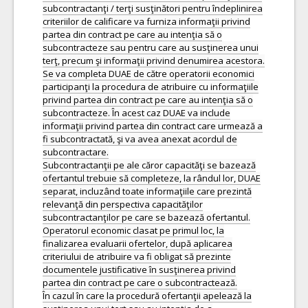
subcontractanţi / terţi susţinători pentru îndeplinirea
criteriilor de calificare va furniza informaţii privind
partea din contract pe care au intenţia să o
subcontracteze sau pentru care au susţinerea unui
terţ, precum şi informaţii privind denumirea acestora.
Se va completa DUAE de către operatorii economici
participanţi la procedura de atribuire cu informaţiile
privind partea din contract pe care au intenţia să o
subcontracteze. În acest caz DUAE va include
informaţii privind partea din contract care urmează a
fi subcontractată, şi va avea anexat acordul de
subcontractare.
Subcontractanţii pe ale căror capacităţi se bazează
ofertantul trebuie să completeze, la rândul lor, DUAE
separat, incluzând toate informaţiile care prezintă
relevanţă din perspectiva capacităţilor
subcontractanţilor pe care se bazează ofertantul.
Operatorul economic clasat pe primul loc, la
finalizarea evaluarii ofertelor, după aplicarea
criteriului de atribuire va fi obligat să prezinte
documentele justificative în susţinerea privind
partea din contract pe care o subcontractează.
În cazul în care la procedură ofertanţii apelează la