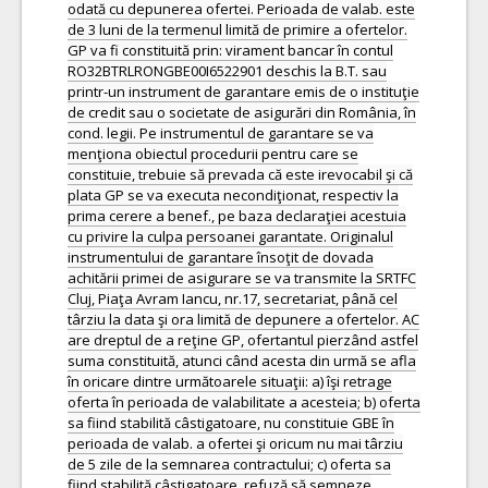
odată cu depunerea ofertei. Perioada de valab. este
de 3 luni de la termenul limită de primire a ofertelor.
GP va fi constituită prin: virament bancar în contul
RO32BTRLRONGBE00I6522901 deschis la B.T. sau
printr-un instrument de garantare emis de o instituţie
de credit sau o societate de asigurări din România, în
cond. legii. Pe instrumentul de garantare se va
menţiona obiectul procedurii pentru care se
constituie, trebuie să prevada că este irevocabil şi că
plata GP se va executa necondiţionat, respectiv la
prima cerere a benef., pe baza declaraţiei acestuia
cu privire la culpa persoanei garantate. Originalul
instrumentului de garantare însoţit de dovada
achitării primei de asigurare se va transmite la SRTFC
Cluj, Piaţa Avram Iancu, nr.17, secretariat, până cel
târziu la data şi ora limită de depunere a ofertelor. AC
are dreptul de a reţine GP, ofertantul pierzând astfel
suma constituită, atunci când acesta din urmă se afla
în oricare dintre următoarele situaţii: a) îşi retrage
oferta în perioada de valabilitate a acesteia; b) oferta
sa fiind stabilită câstigatoare, nu constituie GBE în
perioada de valab. a ofertei şi oricum nu mai târziu
de 5 zile de la semnarea contractului; c) oferta sa
fiind stabilită câstigatoare, refuză să semneze