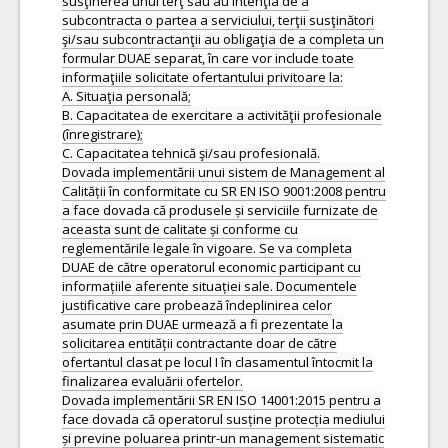
susţinerea unui terţ sau au intenţia de a
subcontracta o partea a serviciului, terţii susţinători
şi/sau subcontractanţii au obligaţia de a completa un
formular DUAE separat, în care vor include toate
informaţiile solicitate ofertantului privitoare la:
A. Situaţia personală;
B. Capacitatea de exercitare a activităţii profesionale
(înregistrare);
C. Capacitatea tehnică şi/sau profesională.
Dovada implementării unui sistem de Management al
Calității în conformitate cu SR EN ISO 9001:2008 pentru
a face dovada că produsele și serviciile furnizate de
aceasta sunt de calitate și conforme cu
reglementările legale în vigoare. Se va completa
DUAE de către operatorul economic participant cu
informațiile aferente situației sale. Documentele
justificative care probează îndeplinirea celor
asumate prin DUAE urmează a fi prezentate la
solicitarea entității contractante doar de către
ofertantul clasat pe locul I în clasamentul întocmit la
finalizarea evaluării ofertelor.
Dovada implementării SR EN ISO 14001:2015 pentru a
face dovada că operatorul susține protecția mediului
și previne poluarea printr-un management sistematic