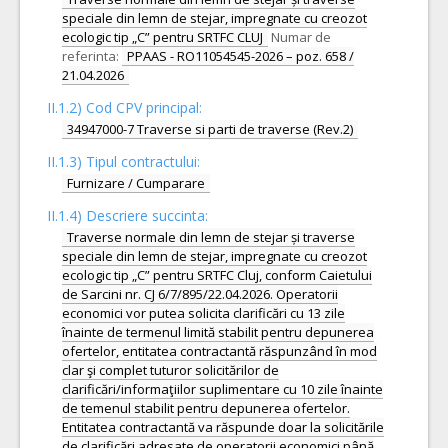
speciale din lemn de stejar, impregnate cu creozot
ecologic tip „C” pentru SRTFC CLUJ
Numar de
referinta:
PPAAS - RO11054545-2026 – poz. 658 /
21.04.2026
II.1.2) Cod CPV principal:
34947000-7 Traverse si parti de traverse (Rev.2)
II.1.3) Tipul contractului:
Furnizare / Cumparare
II.1.4) Descriere succinta:
Traverse normale din lemn de stejar și traverse
speciale din lemn de stejar, impregnate cu creozot
ecologic tip „C” pentru SRTFC Cluj, conform Caietului
de Sarcini nr. CJ 6/7/895/22.04.2026. Operatorii
economici vor putea solicita clarificări cu 13 zile
înainte de termenul limită stabilit pentru depunerea
ofertelor, entitatea contractantă răspunzând în mod
clar şi complet tuturor solicitărilor de
clarificări/informaţiilor suplimentare cu 10 zile înainte
de temenul stabilit pentru depunerea ofertelor.
Entitatea contractantă va răspunde doar la solicitările
de clarificări adresate de operatorii economici până