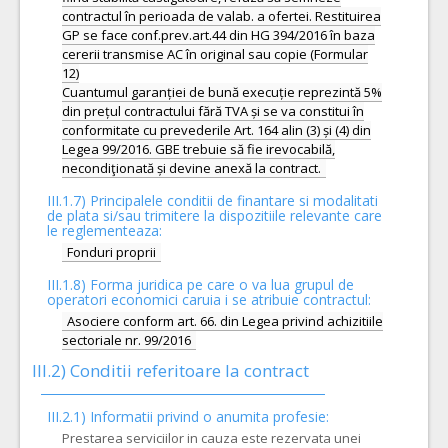
contractul în perioada de valab. a ofertei. Restituirea
GP se face conf.prev.art.44 din HG 394/2016 în baza
cererii transmise AC în original sau copie (Formular
12)
Cuantumul garanției de bună execuție reprezintă 5%
din prețul contractului fără TVA și se va constitui în
conformitate cu prevederile Art. 164 alin (3) și (4) din
Legea 99/2016. GBE trebuie să fie irevocabilă,
III.1.7) Principalele conditii de finantare si modalitati
de plata si/sau trimitere la dispozitiile relevante care
le reglementeaza:
Fonduri proprii
III.1.8) Forma juridica pe care o va lua grupul de
operatori economici caruia i se atribuie contractul:
Asociere conform art. 66. din Legea privind achizitiile
sectoriale nr. 99/2016
III.2)
Conditii referitoare la contract
III.2.1) Informatii privind o anumita profesie:
Prestarea serviciilor in cauza este rezervata unei