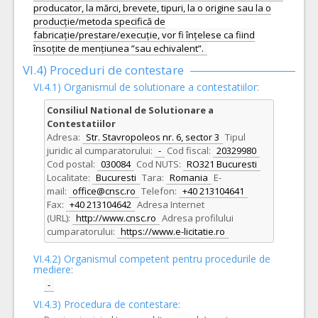
producator, la mărci, brevete, tipuri, la o origine sau la o
producție/metoda specifică de
fabricație/prestare/execuție, vor fi înțelese ca fiind
însoțite de mențiunea ”sau echivalent”.
VI.4) Proceduri de contestare
VI.4.1) Organismul de solutionare a contestatiilor:
Consiliul National de Solutionare a
Contestatiilor
Adresa:
Str. Stavropoleos nr. 6, sector 3
Tipul
juridic al cumparatorului:
-
Cod fiscal:
20329980
Cod postal:
030084
Cod NUTS:
RO321 Bucuresti
Localitate:
Bucuresti
Tara:
Romania
E-
mail:
office@cnsc.ro
Telefon:
+40 213104641
Fax:
+40 213104642
Adresa Internet
(URL):
http://www.cnsc.ro
Adresa profilului
cumparatorului:
https://www.e-licitatie.ro
VI.4.2) Organismul competent pentru procedurile de
mediere:
-
VI.4.3) Procedura de contestare: