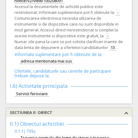
notice/v2/view/100208091
Accesul la documentele de achizitii publice este
restrictionat. Informatii suplimentare pot fi obtinute la:
-
Comunicarea electronica necesita utlizarea de
instrumente si de dispozitive care nu sunt disponibile in
mod general. Accesul direct nerestrictionat si complet la
aceste instrumente si dispozitive este gratuit, la:
-
Numar zile pana la care se pot solicita clarificari inainte de
data limita de depunere a ofertelor/candidaturilor
13
.
Informatii suplimentare pot fi obtinute de la:
adresa mentionata mai sus
Ofertele, candidaturile sau cererile de participare
trebuie depuse la:
I.6)
Activitate principala
Servicii feroviare
SECTIUNEA II: OBIECT
II.1) Obiectul achizitiei
II.1.1) Titlu:
Traverse normale din lemn de stejar și traverse