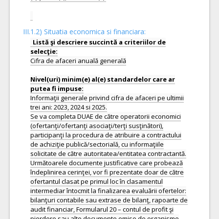
III.1.2) Situatia economica si financiara:
Listă şi descriere succintă a criteriilor de
Cifra de afaceri anuală generală
Nivel(uri) minim(e) al(e) standardelor care ar
Informaţii generale privind cifra de afaceri pe ultimii
trei ani: 2023, 2024 si 2025.
Se va completa DUAE de către operatorii economici
(ofertanţi/ofertanţi asociaţi/terţi susţinători),
participanţi la procedura de atribuire a contractului
de achiziţie publică/sectorială, cu informaţiile
solicitate de către autoritatea/entitatea contractantă.
Următoarele documente justificative care probează
îndeplinirea cerinţei, vor fi prezentate doar de către
ofertantul clasat pe primul loc în clasamentul
intermediar întocmit la finalizarea evaluării ofertelor:
bilanţuri contabile sau extrase de bilanţ, rapoarte de
audit financiar, Formularul 20 – contul de profit şi
pierdere sau alte documente emise de organisme