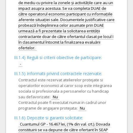
de mediu cu privire la zonele și activitățile care au un
impact asupra acestuia. Se va completa DUAE de
către operatorul economic participant cu informațiile
aferente situației sale. Documentele justificative care
probează îndeplinirea celor asumate prin DUAE
urmează a fi prezentate la solicitarea entității
contractante doar de către ofertantul clasat pe locul I
în clasamentul întocmit la finalizarea evaluării
III.1.4) Reguli si criterii obiective de participare:
-
III.1.5)
Informatii privind contractele rezervate:
Contractul este rezervat atelierelor protejate si
operatorilor economici al caror scop este integrarea
sociala si profesionala a persoanelor cu handicap
sau defavorizate:
Nu
Contractul poate fi executat numai in cadrul unor
programe de angajare protejata:
Nu
III.1.6) Depozite si garantii solicitate:
Cuantumul GP - 16.467 lei, (1% din val. crt.). Dovada
constituirii se va depune de către ofertant în SEAP