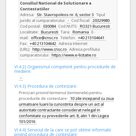
Consiliul National de Solutionare a
Contestatiilor
Adresa:
Str. Stavropoleos nr. 6, sector 3
Tipul
juridic al cumparatorului:
-
Cod fiscal:
20329980
Cod postal:
030084
Cod NUTS:
RO321 Bucuresti
Localitate:
Bucuresti
Tara:
Romania
E-
mail:
office@cnsc.ro
Telefon:
+40 213104641
Fax:
+40 213104642
Adresa Internet
(URL):
http://www.cnsc.ro
Adresa profilului
cumparatorului:
https://www.e-licitatie.ro
VI.4.2) Organismul competent pentru procedurile de
mediere:
-
VI.4.3) Procedura de contestare:
Precizari privind termenul (termenele) pentru
procedurile de contestare:
10 zile incepand cu ziua
urmatoare luarii la cunostinta despre un act al
autoritatii contractante considerat nelegal in
confomitate cu prevederile art. 8, alin 1 din Legea
101/2016
VI.4.4) Serviciul de la care se pot obtine informatii
privind procedura de contestare: