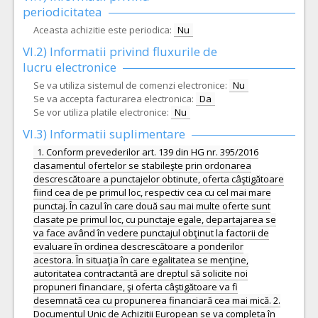
periodicitatea
Aceasta achizitie este periodica:
Nu
VI.2) Informatii privind fluxurile de
lucru electronice
Se va utiliza sistemul de comenzi electronice:
Nu
Se va accepta facturarea electronica:
Da
Se vor utiliza platile electronice:
Nu
VI.3) Informatii suplimentare
1. Conform prevederilor art. 139 din HG nr. 395/2016
clasamentul ofertelor se stabileşte prin ordonarea
descrescătoare a punctajelor obtinute, oferta câştigătoare
fiind cea de pe primul loc, respectiv cea cu cel mai mare
punctaj. În cazul în care două sau mai multe oferte sunt
clasate pe primul loc, cu punctaje egale, departajarea se
va face având în vedere punctajul obţinut la factorii de
evaluare în ordinea descrescătoare a ponderilor
acestora. În situaţia în care egalitatea se menţine,
autoritatea contractantă are dreptul să solicite noi
propuneri financiare, şi oferta câştigătoare va fi
desemnată cea cu propunerea financiară cea mai mică. 2.
Documentul Unic de Achizitii European se va completa în