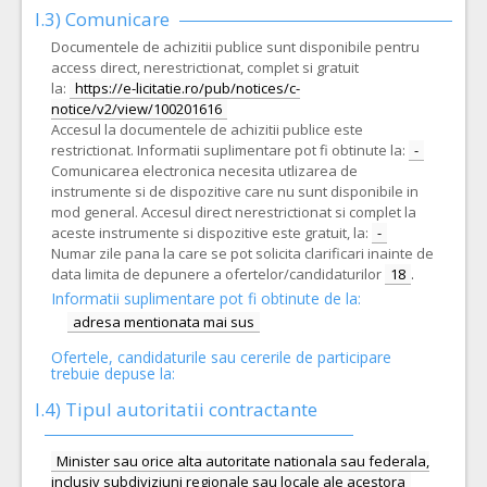
I.3) Comunicare
Documentele de achizitii publice sunt disponibile pentru
access direct, nerestrictionat, complet si gratuit
la:
https://e-licitatie.ro/pub/notices/c-
notice/v2/view/100201616
Accesul la documentele de achizitii publice este
restrictionat. Informatii suplimentare pot fi obtinute la:
-
Comunicarea electronica necesita utlizarea de
instrumente si de dispozitive care nu sunt disponibile in
mod general. Accesul direct nerestrictionat si complet la
aceste instrumente si dispozitive este gratuit, la:
-
Numar zile pana la care se pot solicita clarificari inainte de
data limita de depunere a ofertelor/candidaturilor
18
.
Informatii suplimentare pot fi obtinute de la:
adresa mentionata mai sus
Ofertele, candidaturile sau cererile de participare
trebuie depuse la:
I.4) Tipul autoritatii contractante
Minister sau orice alta autoritate nationala sau federala,
inclusiv subdiviziuni regionale sau locale ale acestora