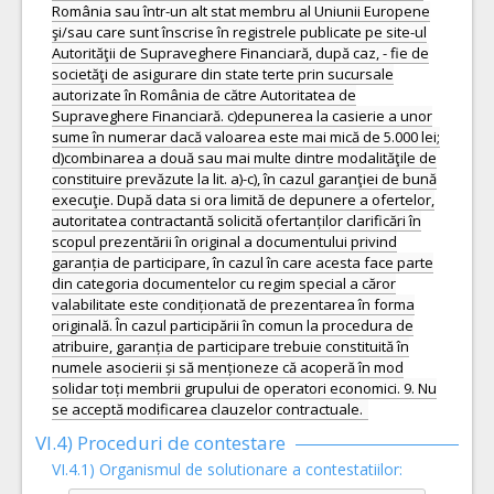
România sau într-un alt stat membru al Uniunii Europene
şi/sau care sunt înscrise în registrele publicate pe site-ul
Autorităţii de Supraveghere Financiară, după caz, - fie de
societăţi de asigurare din state terte prin sucursale
autorizate în România de către Autoritatea de
Supraveghere Financiară. c)depunerea la casierie a unor
sume în numerar dacă valoarea este mai mică de 5.000 lei;
d)combinarea a două sau mai multe dintre modalităţile de
constituire prevăzute la lit. a)-c), în cazul garanţiei de bună
execuţie. După data si ora limită de depunere a ofertelor,
autoritatea contractantă solicită ofertanților clarificări în
scopul prezentării în original a documentului privind
garanția de participare, în cazul în care acesta face parte
din categoria documentelor cu regim special a căror
valabilitate este condiționată de prezentarea în forma
originală. În cazul participării în comun la procedura de
atribuire, garanția de participare trebuie constituită în
numele asocierii și să menționeze că acoperă în mod
solidar toți membrii grupului de operatori economici. 9. Nu
se acceptă modificarea clauzelor contractuale.
VI.4) Proceduri de contestare
VI.4.1) Organismul de solutionare a contestatiilor: