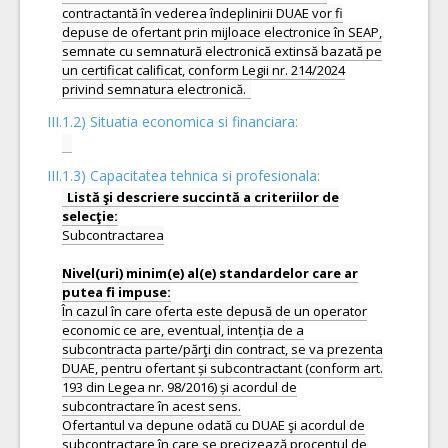
contractantă în vederea îndeplinirii DUAE vor fi
depuse de ofertant prin mijloace electronice în SEAP,
semnate cu semnatură electronică extinsă bazată pe
un certificat calificat, conform Legii nr. 214/2024
III.1.2) Situatia economica si financiara:
III.1.3) Capacitatea tehnica si profesionala:
Listă şi descriere succintă a criteriilor de
Subcontractarea
Nivel(uri) minim(e) al(e) standardelor care ar
În cazul în care oferta este depusă de un operator
economic ce are, eventual, intenția de a
subcontracta parte/părţi din contract, se va prezenta
DUAE, pentru ofertant și subcontractant (conform art.
193 din Legea nr. 98/2016) și acordul de
subcontractare în acest sens.
Ofertantul va depune odată cu DUAE şi acordul de
subcontractare în care se precizează procentul de