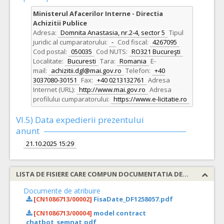
Ministerul Afacerilor Interne - Directia
Achizitii Publice
Adresa:
Domnita Anastasia, nr.2-4, sector 5
Tipul
juridic al cumparatorului:
-
Cod fiscal:
4267095
Cod postal:
050035
Cod NUTS:
RO321 Bucureşti
Localitate:
Bucuresti
Tara:
Romania
E-
mail:
achizitii.dgl@mai.gov.ro
Telefon:
+40
3037080-30151
Fax:
+40 0213132761
Adresa
Internet (URL):
http://www.mai.gov.ro
Adresa
profilului cumparatorului:
https://www.e-licitatie.ro
VI.5) Data expedierii prezentului
anunt
21.10.2025 15:29
LISTA DE FISIERE CARE COMPUN DOCUMENTATIA DE ATRIBUIRE
Documente de atribuire
[CN1086713/00002]
FisaDate_DF1258057.pdf
[CN1086713/00004]
model contract
chatbot_semnat.pdf