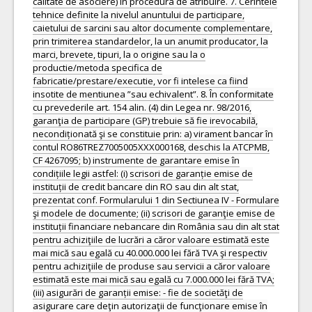
calitate de asociere) în procedura de atribuire. 7. Cerintele
tehnice definite la nivelul anuntului de participare,
caietului de sarcini sau altor documente complementare,
prin trimiterea standardelor, la un anumit producator, la
marci, brevete, tipuri, la o origine sau la o
productie/metoda specifica de
fabricatie/prestare/executie, vor fi intelese ca fiind
insotite de mentiunea ”sau echivalent”. 8. În conformitate
cu prevederile art. 154 alin. (4) din Legea nr. 98/2016,
garanţia de participare (GP) trebuie să fie irevocabilă,
necondiționată şi se constituie prin: a) virament bancar în
contul RO86TREZ7005005XXX000168, deschis la ATCPMB,
CF 4267095; b) instrumente de garantare emise în
condițiile legii astfel: (i) scrisori de garanție emise de
instituții de credit bancare din RO sau din alt stat,
prezentat conf. Formularului 1 din Sectiunea IV - Formulare
şi modele de documente; (ii) scrisori de garanţie emise de
instituții financiare nebancare din România sau din alt stat
pentru achiziţiile de lucrări a căror valoare estimată este
mai mică sau egală cu 40.000.000 lei fără TVA şi respectiv
pentru achiziţiile de produse sau servicii a căror valoare
estimată este mai mică sau egală cu 7.000.000 lei fără TVA;
(iii) asigurări de garanții emise: - fie de societăţi de
asigurare care deţin autorizaţii de funcţionare emise în