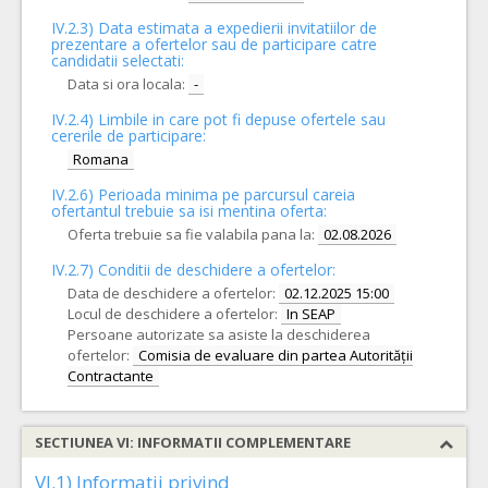
IV.2.3) Data estimata a expedierii invitatiilor de
prezentare a ofertelor sau de participare catre
candidatii selectati:
Data si ora locala:
-
IV.2.4)
Limbile in care pot fi depuse ofertele sau
cererile de participare:
Romana
IV.2.6) Perioada minima pe parcursul careia
ofertantul trebuie sa isi mentina oferta:
Oferta trebuie sa fie valabila pana la:
02.08.2026
IV.2.7) Conditii de deschidere a ofertelor:
Data de deschidere a ofertelor:
02.12.2025 15:00
Locul de deschidere a ofertelor:
In SEAP
Persoane autorizate sa asiste la deschiderea
ofertelor:
Comisia de evaluare din partea Autorității
Contractante
SECTIUNEA VI: INFORMATII COMPLEMENTARE
VI.1) Informatii privind