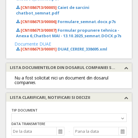
[CN1086713/00005]
Caiet de sarcini
chatbot_semnat.pdf
[CN1086713/00006]
Formulare_semnat.docx.p7s
[CN1086713/00007]
Formular propunere tehnica -
Anexa 6_Chatbot MAI - 13.10.2025_semnat.DOCX.p7s
Documente DUAE
[CN1086713/00001]
DUAE_CERERE_338695.xml
LISTA DOCUMENTELOR DIN DOSARUL COMPANIEI SOLICITATE
Nu a fost solicitat nici un document din dosarul
companiei.
LISTA CLARIFICARI, NOTIFICARI SI DECIZII
TIP DOCUMENT
DATA TRANSMITERE