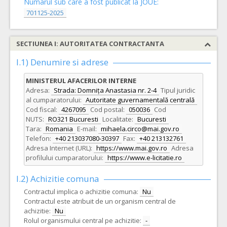
Numarul sub care a fost publicat la JOUE:
701125-2025
SECTIUNEA I: AUTORITATEA CONTRACTANTA
I.1) Denumire si adrese
MINISTERUL AFACERILOR INTERNE
Adresa:
Strada: Domnița Anastasia nr. 2-4
Tipul juridic
al cumparatorului:
Autoritate guvernamentală centrală
Cod fiscal:
4267095
Cod postal:
050036
Cod
NUTS:
RO321 Bucuresti
Localitate:
Bucuresti
Tara:
Romania
E-mail:
mihaela.circo@mai.gov.ro
Telefon:
+40 213037080-30397
Fax:
+40 213132761
Adresa Internet (URL):
https://www.mai.gov.ro
Adresa
profilului cumparatorului:
https://www.e-licitatie.ro
I.2) Achizitie comuna
Contractul implica o achizitie comuna:
Nu
Contractul este atribuit de un organism central de
achizitie:
Nu
Rolul organismului central pe achizitie:
-