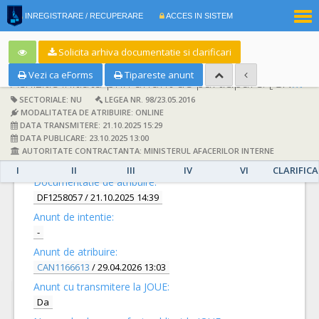
|
INREGISTRARE / RECUPERARE
ACCES IN SISTEM
RO
EN
Solicita arhiva documentatie si clarificari
Vezi ca eForms
Tipareste anunt
Achizitie initiata prin anunt de participare:
[CN1086713] -
SECTORIALE: NU
LEGEA NR. 98/23.05.2016
MODALITATEA DE ATRIBUIRE: ONLINE
DATA TRANSMITERE: 21.10.2025 15:29
DATA PUBLICARE: 23.10.2025 13:00
AUTORITATE CONTRACTANTA: MINISTERUL AFACERILOR INTERNE
DETALII
I
II
III
IV
VI
CLARIFICA
Documentatie de atribuire:
DF1258057
/ 21.10.2025 14:39
Anunt de intentie:
-
Anunt de atribuire:
CAN1166613
/ 29.04.2026 13:03
Anunt cu transmitere la JOUE:
Da