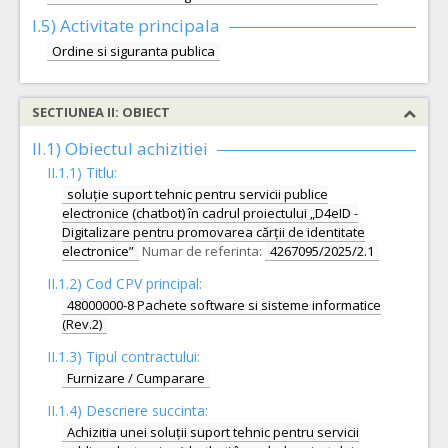
I.5)
Activitate principala
Ordine si siguranta publica
SECTIUNEA II: OBIECT
II.1) Obiectul achizitiei
II.1.1) Titlu:
soluție suport tehnic pentru servicii publice
electronice (chatbot) în cadrul proiectului „D4eID -
Digitalizare pentru promovarea cărții de identitate
electronice”
Numar de referinta:
4267095/2025/2.1
II.1.2) Cod CPV principal:
48000000-8 Pachete software si sisteme informatice
(Rev.2)
II.1.3) Tipul contractului:
Furnizare / Cumparare
II.1.4) Descriere succinta:
Achizitia unei soluții suport tehnic pentru servicii