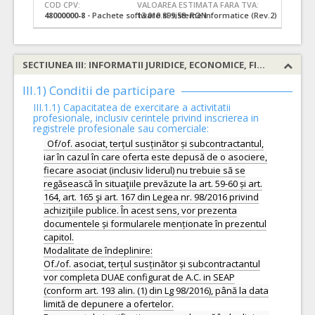
COD CPV:
VALOAREA ESTIMATA FARA TVA:
48000000-8
- Pachete software si sisteme informatice (Rev.2)
13.010.899,58 RON
SECTIUNEA III: INFORMATII JURIDICE, ECONOMICE, FINANCIARE SI TEHNICE
III.1) Conditii de participare
III.1.1) Capacitatea de exercitare a activitatii
profesionale, inclusiv cerintele privind inscrierea in
registrele profesionale sau comerciale:
Of/of. asociat, terțul susținător și subcontractantul,
iar în cazul în care oferta este depusă de o asociere,
fiecare asociat (inclusiv liderul) nu trebuie să se
regăsească în situaţiile prevăzute la art. 59-60 și art.
164, art. 165 şi art. 167 din Legea nr. 98/2016 privind
achiziţiile publice. În acest sens, vor prezenta
documentele și formularele menționate în prezentul
capitol.
Modalitate de îndeplinire:
Of./of. asociat, terțul susținător și subcontractantul
vor completa DUAE configurat de A.C. in SEAP
(conform art. 193 alin. (1) din Lg 98/2016), până la data
limită de depunere a ofertelor.