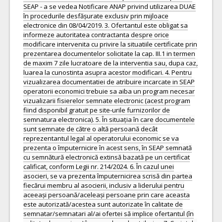
SEAP - a se vedea Notificare ANAP privind utilizarea DUAE
în procedurile desfășurate exclusiv prin mijloace
electronice din 08/04/2019. 3. Ofertantul este obligat sa
informeze autoritatea contractanta despre orice
modificare intervenita cu privire la situatiile certificate prin
prezentarea documentelor solicitate la cap. III.1 in termen
de maxim 7 zile lucratoare de la interventia sau, dupa caz,
luarea la cunostinta asupra acestor modificari. 4. Pentru
vizualizarea documentatiei de atribuire incarcate in SEAP
operatorii economici trebuie sa aiba un program necesar
vizualizarii fisierelor semnate electronic (acest program
fiind disponibil gratuit pe site-urile furnizorilor de
semnatura electronica). 5. În situația în care documentele
sunt semnate de către o altă persoană decât
reprezentantul legal al operatorului economic se va
prezenta o împuternicire în acest sens, în SEAP semnată
cu semnătură electronică extinsă bazată pe un certificat
calificat, conform Legii nr. 214/2024. 6. În cazul unei
asocieri, se va prezenta împuternicirea scrisă din partea
fiecărui membru al asocierii, inclusiv a liderului pentru
aceeași persoană/aceleași persoane prin care aceasta
este autorizată/acestea sunt autorizate în calitate de
semnatar/semnatari al/ai ofertei să implice ofertantul (în