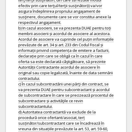
terţ/terţii susţinători, din care să rezulte modul
efectiv prin care terţul/terţii susţinător(i) va/vor
asigura îndeplinirea propriului angajament de
susţinere, documente care se vor constitui anexe la
respectivul angajament.
b) In cazul asocierii, se va prezenta DUAE pentru toți
membrii asocierii și acordul de asociere al acestora.
Acordul de asociere va cuprinde cel puțin informațiile
prevăzute de art. 34 și art. 233 din Codul Fiscal și
informații privind competența de emitere a facturii,
declarație prin care se obligă ca în cazul în care
oferta sa este declarată câştigătoare, să prezinte
Autorității Contractante acordul de asociere în
original sau copie legalizată, înainte de data semnării
contractului.
c) În cazul subcontractării unei părţi din contract, se
va prezenta DUAE pentru subcontractant și acordul
de subcontractare în care se precizează procentul de
subcontractare și activităţile ce revin
subcontractantului.
d) Autoritatea contractantă va exclude de la
procedură orice ofertant/asociat, terț
susținător/subcontractant care se încadrează în
vreuna din situațiile prevăzute la art. 53, art. 59-60,