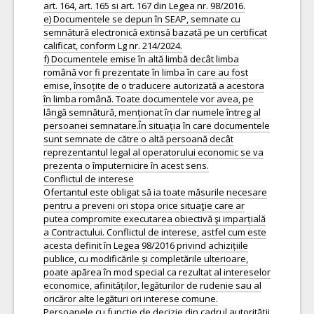
art. 164, art. 165 si art. 167 din Legea nr. 98/2016.
e) Documentele se depun în SEAP, semnate cu
semnătură electronică extinsă bazată pe un certificat
calificat, conform Lg nr. 214/2024.
f) Documentele emise în altă limbă decât limba
română vor fi prezentate în limba în care au fost
emise, însoțite de o traducere autorizată a acestora
în limba română. Toate documentele vor avea, pe
lângă semnătură, menționat în clar numele întreg al
persoanei semnatare.În situația în care documentele
sunt semnate de către o altă persoană decât
reprezentantul legal al operatorului economic se va
prezenta o împuternicire în acest sens.
Conflictul de interese
Ofertantul este obligat să ia toate măsurile necesare
pentru a preveni ori stopa orice situaţie care ar
putea compromite executarea obiectivă şi imparțială
a Contractului. Conflictul de interese, astfel cum este
acesta definit în Legea 98/2016 privind achizițiile
publice, cu modificările și completările ulterioare,
poate apărea în mod special ca rezultat al intereselor
economice, afinităților, legăturilor de rudenie sau al
oricăror alte legături ori interese comune.
Persoanele cu funcţie de decizie din cadrul autorităţii