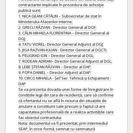
contractante implicate în procedura de achiziţie
publică sunt:
1. NICA GEANI CĂTĂLIN – Subsecretar de stat în
Ministerului Afacerilor Interne;
2. GRECU RĂZVAN - Director General al DGF;
3. CĂLIN MIHAELA FLORENTINA – Director General al
DGJ;
4. TATU VIOREL- Director General Adjunct al DGJ;
5. JIGA RAZVAN-IULIAN - Director General al DGCTI;
6. PELIGRAD ION – Director General al DGL;
7. RODEAN ADRIAN– Director General Adjunct al DGL;
8. LEBE ȘTEFAN RĂZVAN – Director al DAP;
9. POPA DANIEL – Director Adjunct al DAP;
10. CIRCO MIHAELA - Șef Ser. Tehnică și Echipament -
DAP
Se va prezenta dovada unei forme de înregistrare în
condițiile legii din țara de rezidență, care să confirme
că ofertantul nu se află în niciuna din situațiile de
anulare a constituirii sale precum și faptul că are
capacitatea profesională de a realiza activitățile care
fac obiectul contractului.
Nota: documentul va fi prezentat, prin intermediul
SEAP, în orice formă, semnat cu semnatură