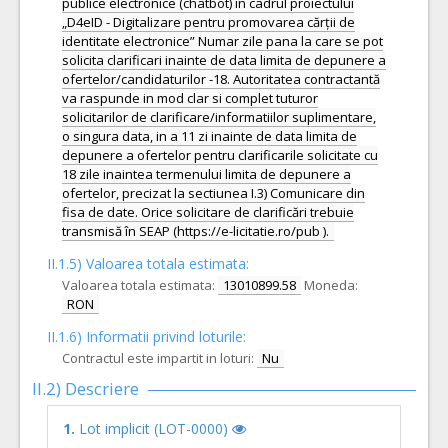
publice electronice (chatbot) în cadrul proiectului
„D4eID - Digitalizare pentru promovarea cărții de
identitate electronice” Numar zile pana la care se pot
solicita clarificari inainte de data limita de depunere a
ofertelor/candidaturilor -18. Autoritatea contractantă
va raspunde in mod clar si complet tuturor
solicitarilor de clarificare/informatiilor suplimentare,
o singura data, in a 11 zi inainte de data limita de
depunere a ofertelor pentru clarificarile solicitate cu
18 zile inaintea termenului limita de depunere a
ofertelor, precizat la sectiunea I.3) Comunicare din
fisa de date. Orice solicitare de clarificări trebuie
transmisă în SEAP (https://e-licitatie.ro/pub ).
II.1.5) Valoarea totala estimata:
Valoarea totala estimata:
13010899.58
Moneda:
RON
II.1.6) Informatii privind loturile:
Contractul este impartit in loturi:
Nu
II.2) Descriere
1.
Lot implicit (LOT-0000)