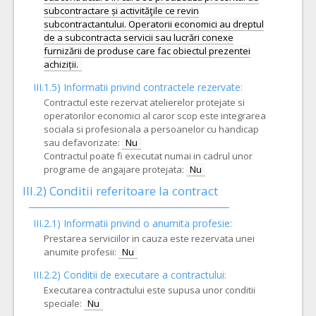
subcontractare și activităţile ce revin
subcontractantului. Operatorii economici au dreptul
de a subcontracta servicii sau lucrări conexe
furnizării de produse care fac obiectul prezentei
III.1.5)
Informatii privind contractele rezervate:
Contractul este rezervat atelierelor protejate si
operatorilor economici al caror scop este integrarea
sociala si profesionala a persoanelor cu handicap
sau defavorizate:
Nu
Contractul poate fi executat numai in cadrul unor
programe de angajare protejata:
Nu
III.2)
Conditii referitoare la contract
III.2.1) Informatii privind o anumita profesie:
Prestarea serviciilor in cauza este rezervata unei
anumite profesii:
Nu
III.2.2)
Conditii de executare a contractului:
Executarea contractului este supusa unor conditii
speciale:
Nu