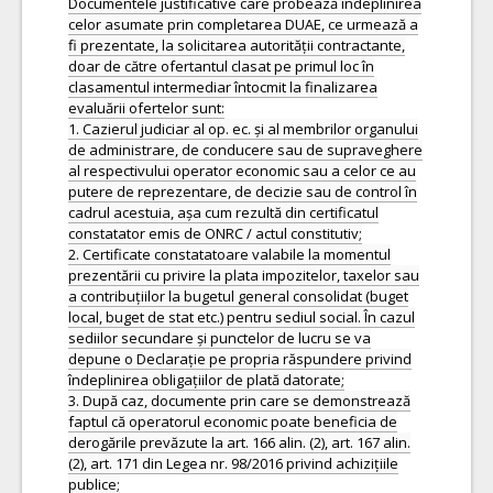
Documentele justificative care probează îndeplinirea
celor asumate prin completarea DUAE, ce urmează a
fi prezentate, la solicitarea autorității contractante,
doar de către ofertantul clasat pe primul loc în
clasamentul intermediar întocmit la finalizarea
evaluării ofertelor sunt:
1. Cazierul judiciar al op. ec. și al membrilor organului
de administrare, de conducere sau de supraveghere
al respectivului operator economic sau a celor ce au
putere de reprezentare, de decizie sau de control în
cadrul acestuia, așa cum rezultă din certificatul
constatator emis de ONRC / actul constitutiv;
2. Certificate constatatoare valabile la momentul
prezentării cu privire la plata impozitelor, taxelor sau
a contribuțiilor la bugetul general consolidat (buget
local, buget de stat etc.) pentru sediul social. În cazul
sediilor secundare și punctelor de lucru se va
depune o Declarație pe propria răspundere privind
îndeplinirea obligațiilor de plată datorate;
3. După caz, documente prin care se demonstrează
faptul că operatorul economic poate beneficia de
derogările prevăzute la art. 166 alin. (2), art. 167 alin.
(2), art. 171 din Legea nr. 98/2016 privind achizițiile
publice;