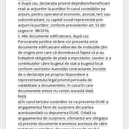
4. După caz, declarație privind deţinătorii/beneficiarii
reali ai acţiunilor la purtător în cazul societăților pe
acțiuni, pentru operatorul economic, asociat, terț sau
subcontractant, cu capital social reprezentat prin
acţiuni la purtător, conform prevederilor art. 53 din
Legea nr. 98/2016;
5. Alte documente edificatoare, după caz.
Persoanele juridice străine vor prezenta orice
documente edificatoare eliberate de instituțiile țării
de origine prin care să dovedească faptul că și-au
îndeplinit obligațiile de plată a impozitelor, taxelor și a
contribuțiilor către bugetul de stat și bugetul local
conform cerințelor Autorității contractante, însoțite
de o declarație pe propria răspundere a
reprezentantului legal privind perioada de
valabilitate a documentelor, în cazul în care
documentele emise nu conțin această dată.
Notă:
a) În cazul terțului susținător se va prezenta DUAE și
angajamentul ferm de susținere din partea
acestuiaodată cu depunerea DUAE. Odată cu
angajamentul de susţinere, ofertantul are obligaţia
să prezinte documente transmise acestuia de către