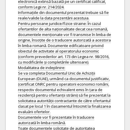
electronică extinsă bazată pe un certificat calificat,
conform Legii nr. 214/2024.
Informațiile din documentul prezentat trebuie să fie
reale/valide la data prezentării acestuia.
Pentru persoane juridice/fizice straine: În cazul
ofertantilor de alta naționalitate decat cea romană,
documentele menționate vor fi transmise în limba de
origine, însoțite de o traducere autorizată a acestora
în limba romană. Documente edificatoare privind
obiectul de activitate al operatorului economic
(conform prevederilor art. 173 din Legea nr. 98/2016,
cu modificările și completările ulterioare).
Modalitatea de indeplinire:
Se va completa Documentul Unic de Achiziții
European (DUAE), urmând ca documentul justificativ,
(certificat ONRC pentru operatorii economici români,
respectiv documentul echivalent emis în țara de
rezidență pentru ofertanții străini) să fie prezentat la
solicitatea autorității contractante de către ofertantul
clasat pe locul 1 în clasamentul întocmit la finalizarea
evaluării ofertelor.
Documentele vor fi prezentate în traducere
autorizată în limba română.
Toate documentele solicitate de autoritatea