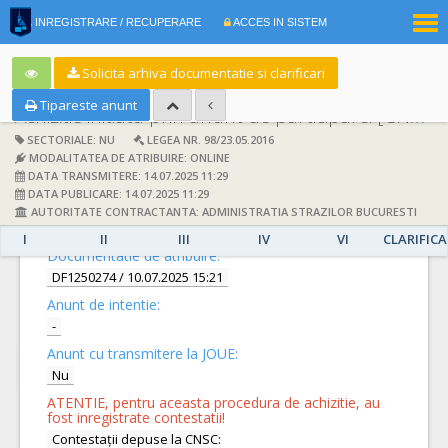
|
INREGISTRARE / RECUPERARE
ACCES IN SISTEM
RO
EN
Solicita arhiva documentatie si clarificari
Tipareste anunt
Achizitie initiata prin anunt de participare:
[CN1083501] -
SECTORIALE: NU
LEGEA NR. 98/23.05.2016
MODALITATEA DE ATRIBUIRE: ONLINE
DATA TRANSMITERE: 14.07.2025 11:29
DATA PUBLICARE: 14.07.2025 11:29
AUTORITATE CONTRACTANTA: ADMINISTRATIA STRAZILOR BUCURESTI
DETALII
I
II
III
IV
VI
CLARIFICA
Documentatie de atribuire:
DF1250274
/ 10.07.2025 15:21
Anunt de intentie:
-
Anunt cu transmitere la JOUE:
Nu
ATENTIE, pentru aceasta procedura de achizitie, au
fost inregistrate contestatii!
Contestații depuse la CNSC: