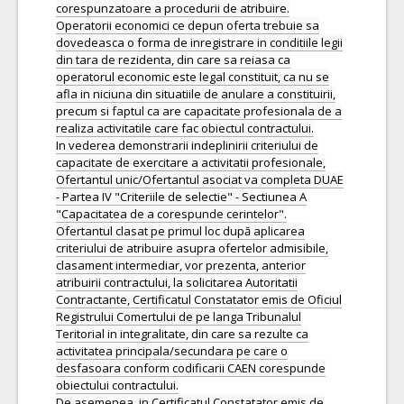
corespunzatoare a procedurii de atribuire.
Operatorii economici ce depun oferta trebuie sa
dovedeasca o forma de inregistrare in conditiile legii
din tara de rezidenta, din care sa reiasa ca
operatorul economic este legal constituit, ca nu se
afla in niciuna din situatiile de anulare a constituirii,
precum si faptul ca are capacitate profesionala de a
realiza activitatile care fac obiectul contractului.
In vederea demonstrarii indeplinirii criteriului de
capacitate de exercitare a activitatii profesionale,
Ofertantul unic/Ofertantul asociat va completa DUAE
- Partea IV "Criteriile de selectie" - Sectiunea A
"Capacitatea de a corespunde cerintelor".
Ofertantul clasat pe primul loc după aplicarea
criteriului de atribuire asupra ofertelor admisibile,
clasament intermediar, vor prezenta, anterior
atribuirii contractului, la solicitarea Autoritatii
Contractante, Certificatul Constatator emis de Oficiul
Registrului Comertului de pe langa Tribunalul
Teritorial in integralitate, din care sa rezulte ca
activitatea principala/secundara pe care o
desfasoara conform codificarii CAEN corespunde
obiectului contractului.
De asemenea, in Certificatul Constatator emis de