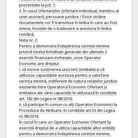
prezentate la pct. 1;
3. În cazul Ofertanților (ofertant individual, membru al
unei asocieri), persoane juridice / fizice străine
documentele vor fi transmise în limba în care au fost
emise, însoțite de o traducere a acestora în limba
română;
Nota nr. 2:
Pentru a demonstra îndeplinirea cerinței minime
privind nivelul lichiditatii generale din ultimele 3
exercitii financiare incheiate, orice Operator
Economic are dreptul :
i. să invoce susținerea unui terț (entitate) și să
utilizeze capacitățile acestuia pentru a satisface
cerința minimă, indiferent de natura relațiilor juridice
existente între Operatorul Economic Ofertant și
entitatea ale cărei capacități le utilizează în condițiile
art. 182 din Legea nr.98/2016.
ii. să participe în comun cu alți Operatori Economici la
Procedura de Atribuire, în condițiile art.53 din Legea
nr.98/2016.
În cazul în care un Operator Economic Ofertant își
exercită dreptul de a utiliza capacitățile altor entități
pentru a demonstra îndeplinirea cerinței minime,