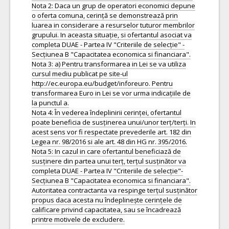
Nota 2: Daca un grup de operatori economici depune
o oferta comuna, cerință se demonstrează prin
luarea in considerare a resurselor tuturor membrilor
grupului. In aceasta situație, si ofertantul asociat va
completa DUAE - Partea IV "Criteriile de selecție" -
Secțiunea B "Capacitatea economica si financiara".
Nota 3: a) Pentru transformarea in Lei se va utiliza
cursul mediu publicat pe site-ul
http://ec.europa.eu/budget/inforeuro. Pentru
transformarea Euro in Lei se vor urma indicațiile de
la punctul a.
Nota 4: În vederea îndeplinirii cerinței, ofertantul
poate beneficia de susținerea unui/unor terț/terți. In
acest sens vor fi respectate prevederile art. 182 din
Legea nr. 98/2016 si ale art. 48 din HG nr. 395/2016.
Nota 5: In cazul in care ofertantul beneficiază de
susținere din partea unui terț, terțul susținător va
completa DUAE - Partea IV "Criteriile de selecție"-
Secțiunea B "Capacitatea economica si financiara".
Autoritatea contractanta va respinge terțul susținător
propus daca acesta nu îndeplinește cerințele de
calificare privind capacitatea, sau se încadrează
printre motivele de excludere.