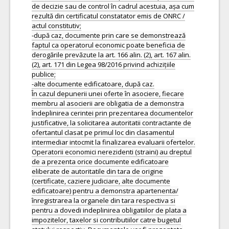
de decizie sau de control în cadrul acestuia, așa cum
rezultă din certificatul constatator emis de ONRC /
actul constitutiv;
-după caz, documente prin care se demonstrează
faptul ca operatorul economic poate beneficia de
derogările prevăzute la art. 166 alin. (2), art. 167 alin.
(2), art. 171 din Legea 98/2016 privind achizițiile
publice;
-alte documente edificatoare, după caz.
În cazul depunerii unei oferte în asociere, fiecare
membru al asocierii are obligatia de a demonstra
îndeplinirea cerintei prin prezentarea documentelor
justificative, la solicitarea autoritatii contractante de
ofertantul clasat pe primul loc din clasamentul
intermediar intocmit la finalizarea evaluarii ofertelor.
Operatorii economici nerezidenti (straini) au dreptul
de a prezenta orice documente edificatoare
eliberate de autoritatile din tara de origine
(certificate, caziere judiciare, alte documente
edificatoare) pentru a demonstra apartenenta/
înregistrarea la organele din tara respectiva si
pentru a dovedi indeplinirea obligatiilor de plata a
impozitelor, taxelor si contributiilor catre bugetul