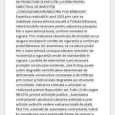
DE PROIECTARE ȘI EXECUȚIE LUCRĂRI PENTRU
OBIECTIVUL DE INVESTIȚIE
„CONSOLIDAREA/REABILITARE POD BĂNEASAI”.
Expertiza realizată în anul 2023 prin care se
stabilește starea tehnică actuală a Podului Băneasa,
relevă lucrările necesare pentru aducerea pasajului
într-o stare tehnică bună, conform normelor în
vigoare. Prin realizarea obiectivului de investiții se va
asigura circulația în condiții de siguranță și confort pe
podul Băneasa. De asemenea, se va aduce podul
într-o stare tehnică corespunzătoare cerințelor de
rezistență și siguranță cerute de standardele în
vigoare. Lucrările de intervenție sunt necesare
protejării construcției existente, care în timp poate
suferi degradări semnificative determinate de
deficiențele constructive constatate și de infiltrații
prin rosturi și hidroizolații degradate pe structurile
consolidate. Valoarea estimată a achiziției se
realizează potrivit dispozițiilor art. 9 alin (1) din Legea
98/2016, privind achizițiile publice: „Autoritatea
contractantă calculează valoarea estimată a unei
achiziții având în vedere valoarea totală de plată,
fără TVA, estimată de autoritatea contractantă, luând
în considerare orice eventuale forme de opțiuni şi