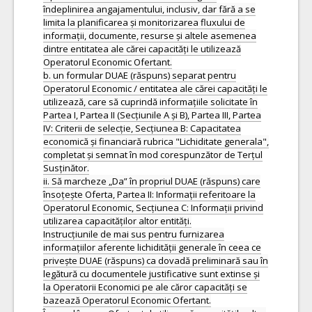
îndeplinirea angajamentului, inclusiv, dar fără a se
limita la planificarea și monitorizarea fluxului de
informații, documente, resurse și altele asemenea
dintre entitatea ale cărei capacități le utilizează
Operatorul Economic Ofertant.
b. un formular DUAE (răspuns) separat pentru
Operatorul Economic / entitatea ale cărei capacități le
utilizează, care să cuprindă informațiile solicitate în
Partea I, Partea II (Secțiunile A și B), Partea III, Partea
IV: Criterii de selecție, Secțiunea B: Capacitatea
economică și financiară rubrica "Lichiditate generala",
completat și semnat în mod corespunzător de Terțul
Susținător.
ii. Să marcheze „Da” în propriul DUAE (răspuns) care
însoțește Oferta, Partea II: Informații referitoare la
Operatorul Economic, Secțiunea C: Informații privind
utilizarea capacităților altor entități.
Instrucțiunile de mai sus pentru furnizarea
informațiilor aferente lichidității generale în ceea ce
privește DUAE (răspuns) ca dovadă preliminară sau în
legătură cu documentele justificative sunt extinse și
la Operatorii Economici pe ale căror capacități se
bazează Operatorul Economic Ofertant.