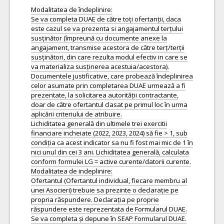
Modalitatea de îndeplinire:
Se va completa DUAE de către toți ofertanții, daca
este cazul se va prezenta si angajamentul terțului
susținător (împreună cu documente anexe la
angajament, transmise acestora de către terț/terții
susținători, din care rezulta modul efectiv in care se
va materializa susținerea acestuia/acestora).
Documentele justificative, care probează îndeplinirea
celor asumate prin completarea DUAE urmează a fi
prezentate, la solicitarea autorității contractante,
doar de către ofertantul clasat pe primul loc în urma
aplicării criteriului de atribuire.
Lichiditatea generală din ultimele trei exercitii
financiare incheiate (2022, 2023, 2024) să fie > 1, sub
condiția ca acest indicator sa nu fi fost mai mic de 1 în
nici unul din cei 3 ani. Lichiditatea generală, calculata
conform formulei LG = active curente/datorii curente.
Modalitatea de indeplinire:
Ofertantul (Ofertantul individual, fiecare membru al
unei Asocieri) trebuie sa prezinte o declarație pe
propria răspundere. Declarația pe proprie
răspundere este reprezentata de Formularul DUAE.
Se va completa și depune în SEAP Formularul DUAE.