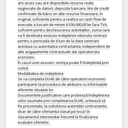
are acces sau are disponibile resurse reale,
negrevate de datorii, depozite bancare, linii de credit
confirmate de bănci ori alte resurse financiare, în
original, suficiente pentru a realiza un cash flow de
executie a lucrarii de minim 6.500.000,00 lei fara TVA,
suficient pentru desfasurarea activitatilor, suma care
va fi destinata exclusiv indeplinirii viitorului contract
pentru o perioada de 6 luni de la data semnarii
acestuia cu autoritatea contractanta, independent de
alte angajamente contractuale ale operatorului
economic.
În cazul unei asocieri, cerinţa poate fi îndeplinită prin
cumul.
Modalitatea de indeplinire:
Se va completa DUAE de către operatorii economici
participanți la procedura de atribuire cu informațiile
aferente situației lor.
Documentele justificative care probează îndeplinirea
celor asumate prin completarea DUAE, urmează să
fie prezentate, la solicitarea autorității contractante,
doar de către ofertantul clasat pe locul I în
clasamentul intermediar întocmit la finalizarea