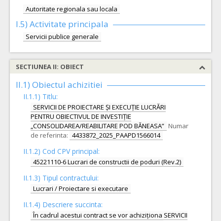
Autoritate regionala sau locala
I.5)
Activitate principala
Servicii publice generale
SECTIUNEA II: OBIECT
II.1) Obiectul achizitiei
II.1.1) Titlu:
SERVICII DE PROIECTARE ȘI EXECUȚIE LUCRĂRI
PENTRU OBIECTIVUL DE INVESTIȚIE
„CONSOLIDAREA/REABILITARE POD BĂNEASA”
Numar
de referinta:
4433872_2025_PAAPD1566014
II.1.2) Cod CPV principal:
45221110-6 Lucrari de constructii de poduri (Rev.2)
II.1.3) Tipul contractului:
Lucrari / Proiectare si executare
II.1.4) Descriere succinta:
În cadrul acestui contract se vor achiziționa SERVICII