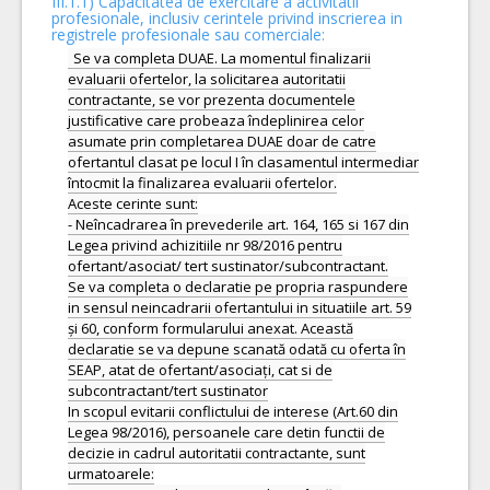
III.1.1) Capacitatea de exercitare a activitatii
profesionale, inclusiv cerintele privind inscrierea in
registrele profesionale sau comerciale:
Se va completa DUAE. La momentul finalizarii
evaluarii ofertelor, la solicitarea autoritatii
contractante, se vor prezenta documentele
justificative care probeaza îndeplinirea celor
asumate prin completarea DUAE doar de catre
ofertantul clasat pe locul I în clasamentul intermediar
întocmit la finalizarea evaluarii ofertelor.
Aceste cerinte sunt:
- Neîncadrarea în prevederile art. 164, 165 si 167 din
Legea privind achizitiile nr 98/2016 pentru
ofertant/asociat/ tert sustinator/subcontractant.
Se va completa o declaratie pe propria raspundere
in sensul neincadrarii ofertantului in situatiile art. 59
și 60, conform formularului anexat. Această
declaratie se va depune scanată odată cu oferta în
SEAP, atat de ofertant/asociați, cat si de
subcontractant/tert sustinator
In scopul evitarii conflictului de interese (Art.60 din
Legea 98/2016), persoanele care detin functii de
decizie in cadrul autoritatii contractante, sunt
urmatoarele: