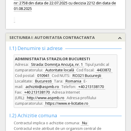
nr: 2758 din data de 22.07.2025 cu decizia 2212 din data de
01.08.2025
SECTIUNEA I: AUTORITATEA CONTRACTANTA
I.1) Denumire si adrese
ADMINISTRATIA STRAZILOR BUCURESTI
Adresa:
Strada: Domniţa Ancuţa, nr. 1
Tipul juridic al
cumparatorului:
Autoritate locală
Cod fiscal:
4433872
Cod postal:
010941
Cod NUTS:
RO321 Bucureşti
Localitate:
Bucuresti
Tara:
Romania
E-
mail:
achizitii@aspmb.ro
Telefon:
+40 213138170
Fax:
+40 213138170
Adresa Internet
(URL):
http://www.aspmb.ro
Adresa profilului
cumparatorului:
https://www.e-licitatie.ro
I.2) Achizitie comuna
Contractul implica o achizitie comuna:
Nu
Contractul este atribuit de un organism central de