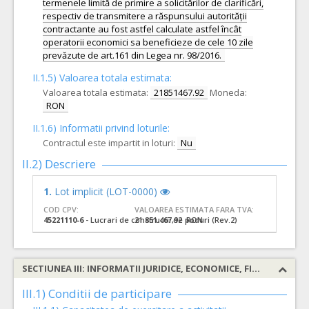
termenele limită de primire a solicitărilor de clarificări,
respectiv de transmitere a răspunsului autorității
contractante au fost astfel calculate astfel încât
operatorii economici sa beneficieze de cele 10 zile
prevăzute de art.161 din Legea nr. 98/2016.
II.1.5) Valoarea totala estimata:
Valoarea totala estimata:
21851467.92
Moneda:
RON
II.1.6) Informatii privind loturile:
Contractul este impartit in loturi:
Nu
II.2) Descriere
1.
Lot implicit (LOT-0000)
COD CPV:
VALOAREA ESTIMATA FARA TVA:
45221110-6
- Lucrari de constructii de poduri (Rev.2)
21.851.467,92 RON
SECTIUNEA III: INFORMATII JURIDICE, ECONOMICE, FINANCIARE SI TEHNICE
III.1) Conditii de participare