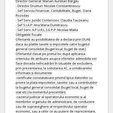
Director General: Marian Aurelian Bârgău
- Director Drumuri: Niculae Constantinescu
- Sef Servciu Financiar, Contabilitate, Buget.: Dana
Rozsdas
- Sef Serv. Juridic Contencios: Claudia Tauzeanu
- Șef S.I.A.P: Ana Maria Dumitrascu
- Sef Serv. A.P.U.R.L.S.E.P.P: Nicolae Maita
Obligatiile fiscale:
Ofertantii au posibilitatea de a declara prin DUAE
daca au platite taxele si impozitele catre bugetul
general consolidat (buget local, buget de stat.)
Ofertantul clasat pe primul loc după aplicarea
criteriului de atribuire asupra ofertelor admisibile vor
face dovada neîncadrării în situațiile de excludere,
prin prezentarea, la solicitarea AC, a următoarelor
informații și documente:
-certificate constatatoare privind lipsa datoriilor cu
privire la plata impozitelor, taxelor sau a contribuțiilor
la bugetul general consolidat (buget local, buget de
stat etc.) la momentul prezentării;
-cazierul judiciar al operatorului economic și al
membrilor organului de administrare, de conducere
sau de supraveghere al respectivului operator
economic, sau a celor ce au putere de reprezentare,