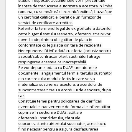
statului respectiv. Documentele vor fi prezentate
însoțite de traducerea autorizata a acestora in limba
romana, cu semnătură electronică extinsă, bazată pe
un certificat calificat, eliberat de un furnizor de
servicii de certificare acreditat.
Referitor la termenul legal de exigibilitate a datoriilor
catre bugetul statului respectiv, ofertantii straini vor
dovedi indeplinirea obligatiilor de plata in
conformitate cu legislatia din tara de rezidenta.
Nedepunerea DUAE odată cu oferta (inclusiv pentru
asociat/subcontractant/terț susținător) atrage
respingerea acesteia ca inacceptabilă.
Se vor depune, odata cu DUAE, urmatoarele
documente : angajamentul ferm al tertului sustinator
din care rezulta modul efectiv în care se va
materializa sustinerea acestuia, a acordului de
subcontractare ti/sau a acordului de asociere, dupa
caz.
Constituie temei pentru solicitarea de clarificari
eventualele inadvertente de forma ale informatiilor
cuprinse în sectiunile DUAE, atât ale
ofertantului/candidatului, cât si ale
subcontractantului/tertului sustinator, acest lucru
fiind necesar pentru a asigura desfasurarea