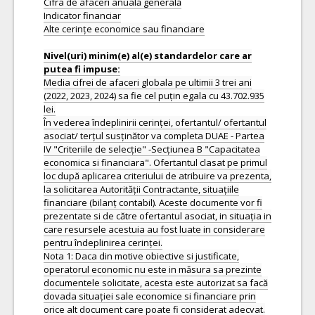
Cifra de afaceri anuală generală
Indicator financiar
Alte cerințe economice sau financiare
Nivel(uri) minim(e) al(e) standardelor care ar
Media cifrei de afaceri globala pe ultimii 3 trei ani
(2022, 2023, 2024) sa fie cel puțin egala cu 43.702.935
lei.
În vederea îndeplinirii cerinței, ofertantul/ ofertantul
asociat/ terțul susținător va completa DUAE - Partea
IV "Criteriile de selecție" -Secțiunea B "Capacitatea
economica si financiara". Ofertantul clasat pe primul
loc după aplicarea criteriului de atribuire va prezenta,
la solicitarea Autorității Contractante, situațiile
financiare (bilanț contabil). Aceste documente vor fi
prezentate si de către ofertantul asociat, in situația in
care resursele acestuia au fost luate in considerare
pentru îndeplinirea cerinței.
Nota 1: Daca din motive obiective si justificate,
operatorul economic nu este in măsura sa prezinte
documentele solicitate, acesta este autorizat sa facă
dovada situației sale economice si financiare prin
orice alt document care poate fi considerat adecvat.