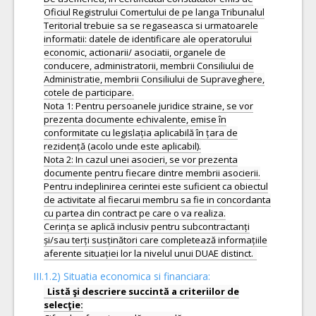
Oficiul Registrului Comertului de pe langa Tribunalul
Teritorial trebuie sa se regaseasca si urmatoarele
informatii: datele de identificare ale operatorului
economic, actionarii/ asociatii, organele de
conducere, administratorii, membrii Consiliului de
Administratie, membrii Consiliului de Supraveghere,
cotele de participare.
Nota 1: Pentru persoanele juridice straine, se vor
prezenta documente echivalente, emise în
conformitate cu legislația aplicabilă în țara de
rezidență (acolo unde este aplicabil).
Nota 2: In cazul unei asocieri, se vor prezenta
documente pentru fiecare dintre membrii asocierii.
Pentru indeplinirea cerintei este suficient ca obiectul
de activitate al fiecarui membru sa fie in concordanta
cu partea din contract pe care o va realiza.
Cerința se aplică inclusiv pentru subcontractanți
și/sau terți susținători care completează informațiile
III.1.2) Situatia economica si financiara:
Listă şi descriere succintă a criteriilor de