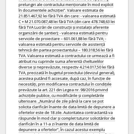
prelungiri ale contractului menționate în mod explicit
în documentele achiziției”. Valoare estimata de
21.851.467,92 lei fără TVA din care: - valoarea estimată
C + M 21.070.087,48 lei fără TVA (din care 478.748,63 lei
fără TVA Lucrări de construcții și instalații aferente
organizării de șantier); - valoarea estimată pentru
serviciile de proiectare – 601.061,88 lei fără TVA; -
valoarea estimată pentru serviciile de asistență
tehnică din partea proiectantului – 180.318,56 lei fără
TVA. Valoarea estimată a contractului ce urmează a fi
atribuit nu cuprinde suma aferentă cheltuielilor
diverse și neprevăzute, respectiv 4.214.017,50 lei fără
TVA, precizată în bugetul proiectului (devizul general),
acestea putând fi accesate, după caz, în funcție de
necesități, prin modificarea contractului în condițiile
prevăzute la art. 221 din Legea nr. 98/2016 privind
achizițiile publice, cu modificările și completările
ulterioare. „Numărul de zile până la care se pot
solicita clarificări înainte de data limită de depunere a
ofertelor este de 18 zile. Autoritatea contractantă va
răspunde în mod clar și complet tuturor solicitărilor de
clarificări în a 11-a zi înainte de data limită de
depunere a ofertelor”, În cazul acestui exemplu