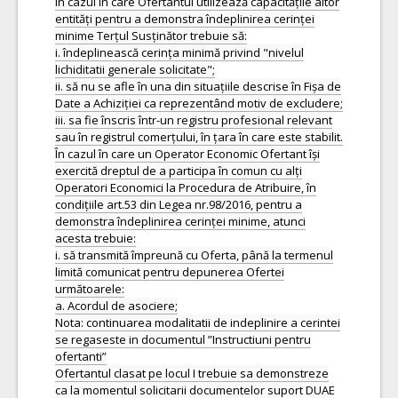
În cazul în care Ofertantul utilizează capacitățile altor
entități pentru a demonstra îndeplinirea cerinței
minime Terțul Susținător trebuie să:
i. îndeplinească cerința minimă privind "nivelul
lichiditatii generale solicitate";
ii. să nu se afle în una din situațiile descrise în Fișa de
Date a Achiziției ca reprezentând motiv de excludere;
iii. sa fie înscris într-un registru profesional relevant
sau în registrul comerțului, în țara în care este stabilit.
În cazul în care un Operator Economic Ofertant își
exercită dreptul de a participa în comun cu alți
Operatori Economici la Procedura de Atribuire, în
condițiile art.53 din Legea nr.98/2016, pentru a
demonstra îndeplinirea cerinței minime, atunci
acesta trebuie:
i. să transmită împreună cu Oferta, până la termenul
limită comunicat pentru depunerea Ofertei
următoarele:
a. Acordul de asociere;
Nota: continuarea modalitatii de indeplinire a cerintei
se regaseste in documentul ”Instructiuni pentru
ofertanti”
Ofertantul clasat pe locul I trebuie sa demonstreze
ca la momentul solicitarii documentelor suport DUAE