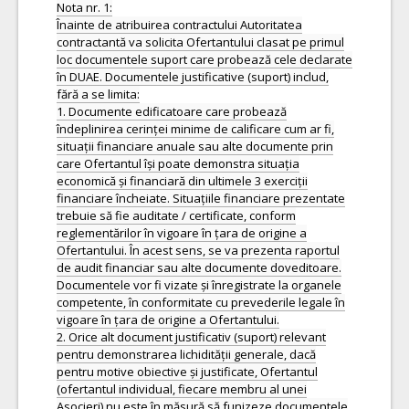
Nota nr. 1:
Înainte de atribuirea contractului Autoritatea
contractantă va solicita Ofertantului clasat pe primul
loc documentele suport care probează cele declarate
în DUAE. Documentele justificative (suport) includ,
fără a se limita:
1. Documente edificatoare care probează
îndeplinirea cerinței minime de calificare cum ar fi,
situații financiare anuale sau alte documente prin
care Ofertantul își poate demonstra situația
economică și financiară din ultimele 3 exerciții
financiare încheiate. Situațiile financiare prezentate
trebuie să fie auditate / certificate, conform
reglementărilor în vigoare în țara de origine a
Ofertantului. În acest sens, se va prezenta raportul
de audit financiar sau alte documente doveditoare.
Documentele vor fi vizate și înregistrate la organele
competente, în conformitate cu prevederile legale în
vigoare în țara de origine a Ofertantului.
2. Orice alt document justificativ (suport) relevant
pentru demonstrarea lichidității generale, dacă
pentru motive obiective și justificate, Ofertantul
(ofertantul individual, fiecare membru al unei
Asocieri) nu este în măsură să funizeze documentele