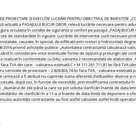
RVICII DE PROIECTARE ȘI EXECUȚIE LUCRĂRI PENTRU OBIECTIVUL DE INVESTIȚI
hnică actuală a PASAJULUI BUCUR OBOR, relevă lucrările necesare pentru adu
 asigura circulația în condiții de siguranță și confort pe pasajul „PASAJ BU
ute de standardele în vigoare. Lucrările de intervenție sunt necesare protej
tatate, cauzate, în special, de infiltrații prin rosturi și hidroizolații degr
r. 98/2016 privind achiziţiile publice: „Autoritatea contractantă calculează v
luând în considerare orice eventuale forme de opţiuni şi prelungiri ale cont
s-a realizat în conformitate cu DALI, varianta 2 recomandată de elaborator
ara TVA din care: - valoarea estimată C + M 111.261.711,81 lei fără TVA (din c
u serviciile de proiectare – 2.828.826,74 lei fara TVA; - valoarea estimată p
ce urmează a fi atribuit nu cuprinde suma aferentă cheltuielilor diverse și n
cesate, după caz, în funcție de necesități, prin modificarea contractului în 
re. „Numărul de zile până la care se pot solicita clarificări înainte de data l
icitărilor de clarificări în a 11-a zi înainte de data limită de depunere a of
spunsului autorității contractante au fost astfel calculate astfel încât opera