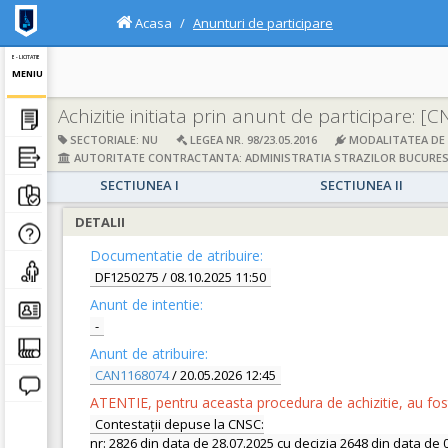
Acasa
Anunturi de participare
E - LICITATIE
MENIU
Achizitie initiata prin anunt de participare:
[C
SECTORIALE: NU
LEGEA NR. 98/23.05.2016
MODALITATEA DE A
AUTORITATE CONTRACTANTA: ADMINISTRATIA STRAZILOR BUCURES
SECTIUNEA I
SECTIUNEA II
DETALII
Documentatie de atribuire:
DF1250275
/ 08.10.2025 11:50
Anunt de intentie:
-
Anunt de atribuire:
CAN1168074
/ 20.05.2026 12:45
ATENTIE, pentru aceasta procedura de achizitie, au fost 
Contestații depuse la CNSC:
nr: 2826 din data de 28.07.2025 cu decizia 2648 din data de 