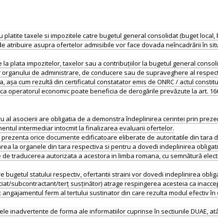
 platite taxele si impozitele catre bugetul general consolidat (buget local, 
 de atribuire asupra ofertelor admisibile vor face dovada neîncadrării în situ
re la plata impozitelor, taxelor sau a contribuțiilor la bugetul general consol
lor organului de administrare, de conducere sau de supraveghere al respec
, așa cum rezultă din certificatul constatator emis de ONRC / actul constitu
peratorul economic poate beneficia de derogările prevăzute la art. 166 alin.
 al asocierii are obligatia de a demonstra îndeplinirea cerintei prin prezent
entul intermediar intocmit la finalizarea evaluarii ofertelor.
 prezenta orice documente edificatoare eliberate de autoritatile din tara de
 la organele din tara respectiva si pentru a dovedi indeplinirea obligatiilo
e de traducerea autorizata a acestora in limba romana, cu semnătură electron
tre bugetul statului respectiv, ofertantii straini vor dovedi indeplinirea oblig
at/subcontractant/terț susținător) atrage respingerea acesteia ca inaccep
gajamentul ferm al tertului sustinator din care rezulta modul efectiv în 
ele inadvertente de forma ale informatiilor cuprinse în sectiunile DUAE, atât