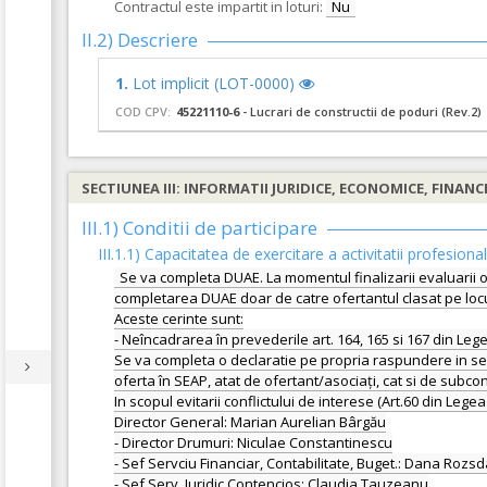
Contractul este impartit in loturi:
Nu
II.2) Descriere
1.
Lot implicit (LOT-0000)
COD CPV:
45221110-6
- Lucrari de constructii de poduri (Rev.2)
SECTIUNEA III: INFORMATII JURIDICE, ECONOMICE, FINANC
III.1) Conditii de participare
III.1.1) Capacitatea de exercitare a activitatii profesiona
Se va completa DUAE. La momentul finalizarii evaluarii o
completarea DUAE doar de catre ofertantul clasat pe locul 
Aceste cerinte sunt:
- Neîncadrarea în prevederile art. 164, 165 si 167 din Leg
Se va completa o declaratie pe propria raspundere in sens
oferta în SEAP, atat de ofertant/asociați, cat si de subco
In scopul evitarii conflictului de interese (Art.60 din Leg
Director General: Marian Aurelian Bârgău
- Director Drumuri: Niculae Constantinescu
- Sef Servciu Financiar, Contabilitate, Buget.: Dana Rozs
- Sef Serv. Juridic Contencios: Claudia Tauzeanu