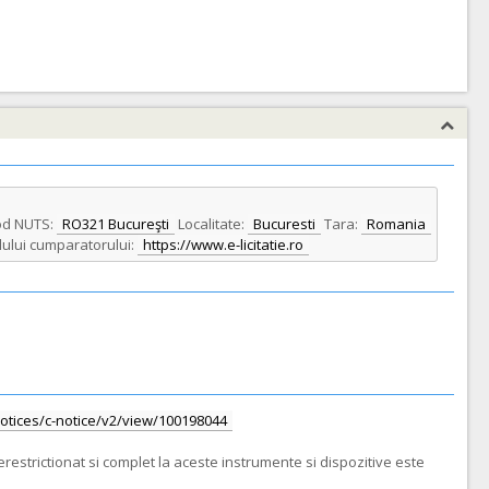
d NUTS:
RO321 Bucureşti
Localitate:
Bucuresti
Tara:
Romania
lului cumparatorului:
https://www.e-licitatie.ro
/notices/c-notice/v2/view/100198044
restrictionat si complet la aceste instrumente si dispozitive este