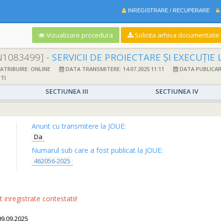
INREGISTRARE / RECUPERARE
Vizualizare procedura
Solicita arhiva documentatie si
N1083499] -
SERVICII DE PROIECTARE ȘI EXECUȚIE LUCRĂRI PENTRU OBIEC
TRIBUIRE: ONLINE
DATA TRANSMITERE: 14.07.2025 11:11
DATA PUBLICARE:
TI
SECTIUNEA III
SECTIUNEA IV
Anunt cu transmitere la JOUE:
Da
Numarul sub care a fost publicat la JOUE:
462056-2025
inregistrate contestatii!
09.09.2025