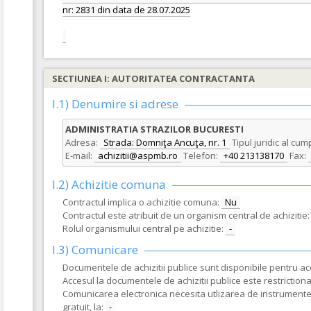
nr: 2831 din data de 28.07.2025
SECTIUNEA I: AUTORITATEA CONTRACTANTA
I.1) Denumire si adrese
ADMINISTRATIA STRAZILOR BUCURESTI
Adresa:
Strada: Domniţa Ancuţa, nr. 1
Tipul juridic al cum
E-mail:
achizitii@aspmb.ro
Telefon:
+40 213138170
Fax:
I.2) Achizitie comuna
Contractul implica o achizitie comuna:
Nu
Contractul este atribuit de un organism central de achizitie:
Rolul organismului central pe achizitie:
-
I.3) Comunicare
Documentele de achizitii publice sunt disponibile pentru acce
Accesul la documentele de achizitii publice este restrictionat
Comunicarea electronica necesita utlizarea de instrumente s
gratuit, la:
-