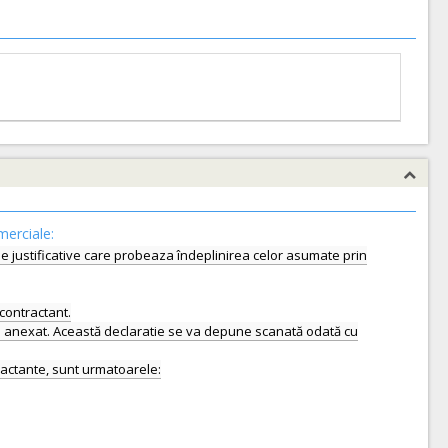
merciale:
le justificative care probeaza îndeplinirea celor asumate prin
bcontractant.
lui anexat. Această declaratie se va depune scanată odată cu
ntractante, sunt urmatoarele: