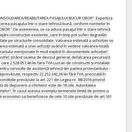
E „CONSOLIDAREA/REABILITAREA PASAJULUI BUCUR OBOR”. Expertiza
cerea pasajului într-o stare tehnică bună, conform normelor în
CUR OBOR.” De asemenea, se va aduce pasajul într-o stare tehnică
ării construcției existente, care în timp pot suferi degradări
adate pe structurile consolidate. Valoarea estimată a achiziției se
aloarea estimată a unei achiziţii având în vedere valoarea totală
ractului menţionate în mod explicit în documentele achiziţiei”.
. Astfel, ținând seama de devizul general, defalcarea pecuniară
are 2.528.057,46 lei fara TVA Lucrari de constructii și instalatii
entru serviciile de asistență tehnică din partea proiectantului –
eprevăzute, respectiv 22.252.342,36 lei fără TVA, precizată în
condițiile prevăzute la art. 221 din Legea nr. 98/2016 privind
imită de depunere a ofertelor este de 18 zile. Autoritatea
ertelor”, În cazul acestui exemplu termenele limită de primire a
torii economici sa beneficieze de cele 10 zile prevăzute de art.161