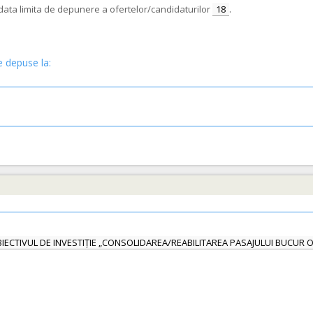
e data limita de depunere a ofertelor/candidaturilor
18
.
e depuse la:
OBIECTIVUL DE INVESTIȚIE „CONSOLIDAREA/REABILITAREA PASAJULUI BUCUR 