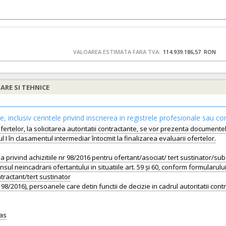
VALOAREA ESTIMATA FARA TVA:
114.939.186,57 RON
IARE SI TEHNICE
le, inclusiv cerintele privind inscrierea in registrele profesionale sau co
fertelor, la solicitarea autoritatii contractante, se vor prezenta documente
I în clasamentul intermediar întocmit la finalizarea evaluarii ofertelor.
ea privind achizitiile nr 98/2016 pentru ofertant/asociat/ tert sustinator/su
ul neincadrarii ofertantului in situatiile art. 59 și 60, conform formularu
ntractant/tert sustinator
ea 98/2016), persoanele care detin functii de decizie in cadrul autoritatii co
das