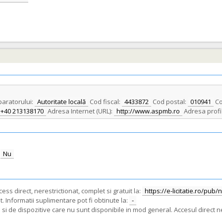
paratorului:
Autoritate locală
Cod fiscal:
4433872
Cod postal:
010941
Co
+40 213138170
Adresa Internet (URL):
http://www.aspmb.ro
Adresa profi
Nu
ss direct, nerestrictionat, complet si gratuit la:
https://e-licitatie.ro/pub
. Informatii suplimentare pot fi obtinute la:
-
i de dispozitive care nu sunt disponibile in mod general. Accesul direct ne