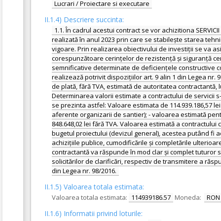
Lucrari / Proiectare si executare
II.1.4) Descriere succinta:
1.1. În cadrul acestui contract se vor achizitiona SE
realizată în anul 2023 prin care se stabilește starea te
vigoare. Prin realizarea obiectivului de investiții se va
corespunzătoare cerințelor de rezistență și siguranță cer
semnificative determinate de deficiențele constructive cons
realizează potrivit dispozițiilor art. 9 alin 1 din Legea n
de plată, fără TVA, estimată de autoritatea contractantă, 
Determinarea valorii estimate a contractului de servicii 
se prezinta astfel: Valoare estimata de 114.939.186,57 lei f
aferente organizarii de santier); - valoarea estimată pentr
848.648,02 lei fără TVA. Valoarea estimată a contractului 
bugetul proiectului (devizul general), acestea putând fi ac
achizițiile publice, cumodificările și completările ulterioa
contractantă va răspunde în mod clar și complet tuturor sol
solicitărilor de clarificări, respectiv de transmitere a ră
din Legea nr. 98/2016.
II.1.5) Valoarea totala estimata:
Valoarea totala estimata:
114939186.57
Moneda:
RON
II.1.6) Informatii privind loturile: