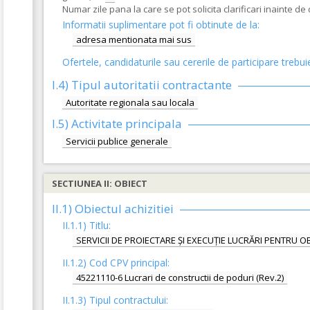
Numar zile pana la care se pot solicita clarificari inainte d
Informatii suplimentare pot fi obtinute de la:
adresa mentionata mai sus
Ofertele, candidaturile sau cererile de participare trebui
I.4) Tipul autoritatii contractante
Autoritate regionala sau locala
I.5)
Activitate principala
Servicii publice generale
SECTIUNEA II: OBIECT
II.1) Obiectul achizitiei
II.1.1) Titlu:
SERVICII DE PROIECTARE ȘI EXECUȚIE LUCRĂRI PENTRU 
II.1.2) Cod CPV principal:
45221110-6 Lucrari de constructii de poduri (Rev.2)
II.1.3) Tipul contractului: