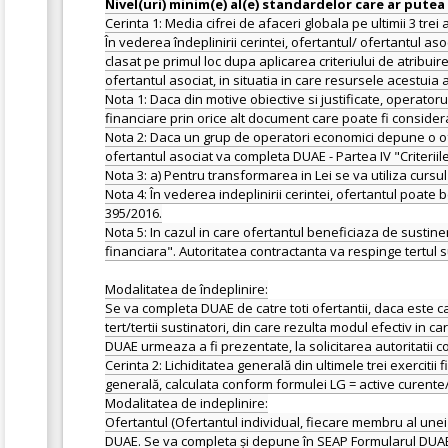
Cerinta 1: Media cifrei de afaceri globala pe ultimii 3 trei ani (2022, 2023, 2024) sa fie cel putin egala cu 229.678.370 lei. În vederea îndeplinirii cerintei, ofertantul/ ofertantul asociat/ tertul sustinator va completa DUAE - Partea IV "Criteriile de selectie" -Sectiunea B "Capacitatea economica si financiara". Ofertantul clasat pe primul loc dupa aplicarea criteriului de atribuire va prezenta, la solicitarea Autoritatii Contractante, situatiile financiare (bilant contabil). Aceste documente vor fi prezentate si de catre ofertantul asociat, in situatia in care resursele acestuia au fost luate in considerare pentru indeplinirea cerintei. Nota 1: Daca din motive obiective si justificate, operatorul economic nu este in masura sa prezinte documentele solicitate, acesta este autorizat sa faca dovada situatiei sale economice si financiare prin orice alt document care poate fi considerat adecvat. Nota 2: Daca un grup de operatori economici depune o oferta comuna, cerinta se demonstreaza prin luarea in considerare a resurselor tuturor membrilor grupului. In aceasta situatie, si ofertantul asociat va completa DUAE - Partea IV "Criteriile de selectie" - Sectiunea B "Capacitatea economica si financiara". Nota 3: a) Pentru transformarea in Lei se va utiliza cursul mediu publicat pe site-ul http://ec.europa.eu/budget/inforeuro. Pentru transformarea Euro in Lei se vor urma indicatiile de la punctul a. Nota 4: În vederea indeplinirii cerintei, ofertantul poate beneficia de sustinerea unui/unor tert/terti. In acest sens vor fi respectate prevederile art. 182 din Legea nr. 98/2016 si ale art. 48 din HG nr. 395/2016. Nota 5: In cazul in care ofertantul beneficiaza de sustinere din partea unui tert, tertul sustinator va completa DUAE - Partea IV "Criteriile de selectie"- Sectiunea B "Capacitatea economica si financiara". Autoritatea contractanta va respinge tertul sustinator propus daca acesta nu indeplineste cerintele de calificare privind capacitatea, sau se incadreaza printre motivele de excludere. Modalitatea de îndeplinire: Se va completa DUAE de catre toti ofertantii, daca este cazul se va prezenta si angajamentul tertului sustinator (impreuna cu documente anexe la angajament, transmise acestora de catre tert/tertii sustinatori, din care rezulta modul efectiv in care se va materializa sustinerea acestuia/acestora). Documentele justificative, care probeaza îndeplinirea celor asumate prin completarea DUAE urmeaza a fi prezentate, la solicitarea autoritatii contractante, doar de catre ofertantul clasat pe primul loc în urma aplicarii criteriului de atribuire. Cerinta 2: Lichiditatea generală din ultimele trei exercitii financiare incheiate (2022, 2023, 2024) să fie > 1, sub condiția ca acest indicator sa nu fi fost mai mic de 1 în nici unul din cei 3 ani. Lichiditatea generală, calculata conform formulei LG = active curente/datorii curente. Modalitatea de indeplinire: Ofertantul (Ofertantul individual, fiecare membru al unei Asocieri) trebuie sa prezinte o declarație pe propria răspundere. Declarația pe proprie răspundere este reprezentata de Formularul DUAE. Se va completa și depune în SEAP Formularul DUAE. Nota nr. 1: Înainte de atribuirea contractului Autoritatea contractantă va solicita Ofertantului clasat pe primul loc documentele suport care probează cele declarate în DUAE. Documentele justificative (suport) includ, fără a se limita: 1. Documente edificatoare care probează îndeplinirea cerinței minime de calificare cum ar fi, situații financiare anuale sau alte documente prin care Ofertantul își poate demonstra situația economică și financiară din ultimele 3 exerciții financiare încheiate. Situațiile financiare prezentate trebuie să fie auditate / certificate, conform reglementărilor în vigoare în țara de origine a Ofertantului. În acest sens, se va prezenta raportul de audit financiar sau alte documente doveditoare. Documentele vor fi vizate și înregistrate la organele competente, în conformitate cu prevederile legale în vigoare în țara de origine a Ofertantului. 2. Orice alt document justificativ (suport) relevant pentru demonstrarea lichidității generale, dacă pentru motive obiective și justificate, Ofertantul (ofertantul individual, fiecare membru al unei Asocieri) nu este în măsură să funizeze documentele prezentate la pct. 1; 3. În cazul Ofertanților (ofertant individual, membru al unei asocieri), persoane juridice / fizice străine documentele vor fi transmise în limba în care au fost emise, însoțite de o traducere a acestora în limba română; Nota nr. 2: Pentru a demonstra îndeplinirea cerinței minime privind nivelul lichiditatii generale din ultimele 3 exercitii financiare incheiate, orice Operator Economic are dreptul : i. să invoce susținerea unui terț (entitate) și să utilizeze capacitățile acestuia pentru a satisface cerința minimă, indiferent de natura relațiilor juridice existente între Operatorul Ec