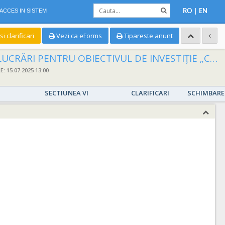
|
ACCES IN SISTEM
RO
EN
 clarificari
Vezi ca eForms
Tipareste anunt
TIVUL DE INVESTIȚIE „CONSOLIDAREA/REABILITAREA PASAJULUI BUCUR OBOR”
 15.07.2025 13:00
SECTIUNEA VI
CLARIFICARI
SCHIMBARE