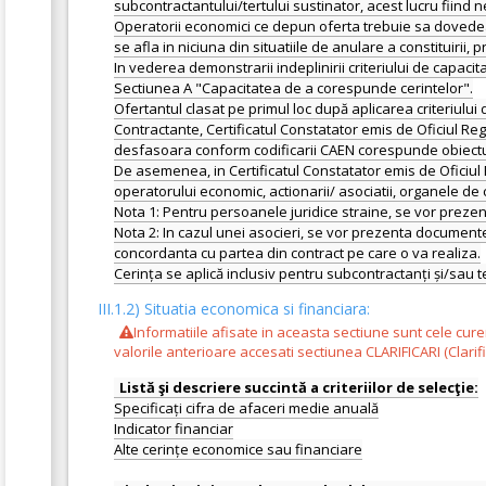
subcontractantului/tertului sustinator, acest lucru fiin
Operatorii economici ce depun oferta trebuie sa dovedeasc
se afla in niciuna din situatiile de anulare a constituirii,
In vederea demonstrarii indeplinirii criteriului de capacit
Sectiunea A "Capacitatea de a corespunde cerintelor".
Ofertantul clasat pe primul loc după aplicarea criteriului 
Contractante, Certificatul Constatator emis de Oficiul Reg
desfasoara conform codificarii CAEN corespunde obiectul
De asemenea, in Certificatul Constatator emis de Oficiul 
operatorului economic, actionarii/ asociatii, organele de
Nota 1: Pentru persoanele juridice straine, se vor prezen
Nota 2: In cazul unei asocieri, se vor prezenta documente 
concordanta cu partea din contract pe care o va realiza.
III.1.2) Situatia economica si financiara:
Informatiile afisate in aceasta sectiune sunt cele cur
valorile anterioare accesati sectiunea CLARIFICARI (Clarific
Specificați cifra de afaceri medie anuală
Indicator financiar
Alte cerințe economice sau financiare