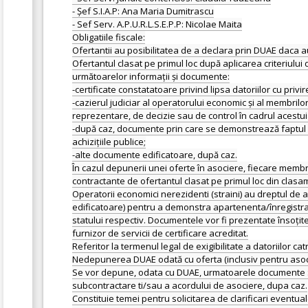
- Șef S.I.A.P: Ana Maria Dumitrascu
- Sef Serv. A.P.U.R.L.S.E.P.P: Nicolae Maita
Obligatiile fiscale:
Ofertantii au posibilitatea de a declara prin DUAE daca au
Ofertantul clasat pe primul loc după aplicarea criteriului
următoarelor informații și documente:
-certificate constatatoare privind lipsa datoriilor cu privi
-cazierul judiciar al operatorului economic și al membri
reprezentare, de decizie sau de control în cadrul acestuia
-după caz, documente prin care se demonstrează faptul ca o
achizițiile publice;
-alte documente edificatoare, după caz.
În cazul depunerii unei oferte în asociere, fiecare membru
contractante de ofertantul clasat pe primul loc din clasam
Operatorii economici nerezidenti (straini) au dreptul de a
edificatoare) pentru a demonstra apartenenta/înregistrarea
statului respectiv. Documentele vor fi prezentate însoțit
furnizor de servicii de certificare acreditat.
Referitor la termenul legal de exigibilitate a datoriilor ca
Nedepunerea DUAE odată cu oferta (inclusiv pentru asoci
Se vor depune, odata cu DUAE, urmatoarele documente : an
subcontractare ti/sau a acordului de asociere, dupa caz.
Constituie temei pentru solicitarea de clarificari eventual