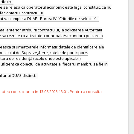
ribuire.
e sa reiasa ca operatorul economic este legal constituit, ca nu
fac obiectul contractului.
at va completa DUAE - Partea IV "Criteriile de selectie" -
anterior atribuirii contractului, la solicitarea Autoritatii
are sa rezulte ca activitatea principala/secundara pe care o
easca si urmatoarele informatii: datele de identificare ale
onsiliului de Supraveghere, cotele de participare.
țara de rezidență (acolo unde este aplicabil).
ficient ca obiectul de activitate al fiecarui membru sa fie in
itatea contractanta in 13.08.2025 13:01. Pentru a consulta