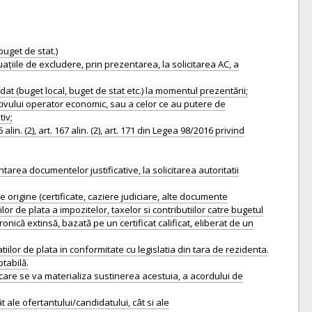
buget de stat.)
ațiile de excludere, prin prezentarea, la solicitarea AC, a
idat (buget local, buget de stat etc.) la momentul prezentării;
tivului operator economic, sau a celor ce au putere de
tiv;
 (2), art. 167 alin. (2), art. 171 din Legea 98/2016 privind
area documentelor justificative, la solicitarea autoritatii
 origine (certificate, caziere judiciare, alte documente
r de plata a impozitelor, taxelor si contributiilor catre bugetul
ică extinsă, bazată pe un certificat calificat, eliberat de un
atiilor de plata in conformitate cu legislatia din tara de rezidenta.
tabilă.
care se va materializa sustinerea acestuia, a acordului de
 ale ofertantului/candidatului, cât si ale