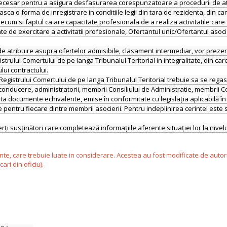
d necesar pentru a asigura desfasurarea corespunzatoare a procedurii de at
a o forma de inregistrare in conditiile legii din tara de rezidenta, din car
 precum si faptul ca are capacitate profesionala de a realiza activitatile care 
ate de exercitare a activitatii profesionale, Ofertantul unic/Ofertantul asoci
de atribuire asupra ofertelor admisibile, clasament intermediar, vor prezenta, 
istrului Comertului de pe langa Tribunalul Teritorial in integralitate, din c
ui contractului.
Registrului Comertului de pe langa Tribunalul Teritorial trebuie sa se regas
 conducere, administratorii, membrii Consiliului de Administratie, membrii C
ta documente echivalente, emise în conformitate cu legislația aplicabilă în 
pentru fiecare dintre membrii asocierii. Pentru indeplinirea cerintei este su
ente, care trebuie luate in considerare. Acestea au fost modificate de autor
ari din oficiu).