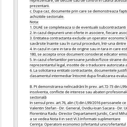
reprezentare, de decizie sau de control în cadrul acestuia
prezentarii.
c. Dupa caz, documente prin care se demonstreaza faptul c
achizitiile sectoriale.
Nota:
1. DUAE se completeaza si de eventualii subcontractanti s
2. In cazul depunerii unei oferte in asociere, fiecare as
3. Entitatea contractanta exclude un operator economic în
savârsite înainte sau în cursul procedurii, într-una dintr
4. In cazul in care in tara de origine sau in tara in care 
180, se accepta orice document considerat edicator emis 
5. In cazul ofertantilor persoane juridice/fizice straine 
reprezentantul legal, insotite de o traducere autorizata
6. La solicitarea entitatii contractante, documentele justi
clasamentul intermediar întocmit dupa finalizarea evalua
B. Pt demonstrarea neîncadrării în prev. art.72-73 din L99
insolventa, conflicte de interese sau abateri profesionale
sectorială
In sensul prev. art.76, alin (1) din L99/2016 persoanele ce
Valentin Stefan - Dir. General, Ovidiu-Ioan Sacara - Dir
Florentina Radu -Director Departament Juridic, Carol Mihai 
a se vedea Nota II in sect VI.3.Informatii suplimentare
Cerinţa: Operatorii economici (ofertantul unic/ofertantul 