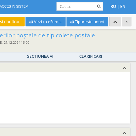
|
ACCES IN SISTEM
RO
EN
 clarificari
Vezi ca eForms
Tipareste anunt
rilor poștale de tip colete poștale
 27.12.2024 13:00
SECTIUNEA VI
CLARIFICARI