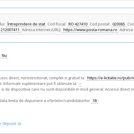
lui:
Întreprindere de stat
Cod fiscal:
RO 427410
Cod postal:
020065
Cod
 212007411
Adresa Internet (URL):
https://www.posta-romana.ro
Adresa 
Nu
ss direct, nerestrictionat, complet si gratuit la:
https://e-licitatie.ro/pub
. Informatii suplimentare pot fi obtinute la:
-
i de dispozitive care nu sunt disponibile in mod general. Accesul direct ne
e data limita de depunere a ofertelor/candidaturilor
18
.
e depuse la: