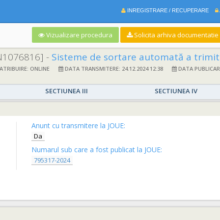
INREGISTRARE / RECUPERARE
Vizualizare procedura
Solicita arhiva documentatie si
N1076816] -
Sisteme de sortare automată a trimite
TRIBUIRE: ONLINE
DATA TRANSMITERE: 24.12.2024 12:38
DATA PUBLICARE:
SECTIUNEA III
SECTIUNEA IV
Anunt cu transmitere la JOUE:
Da
Numarul sub care a fost publicat la JOUE:
795317-2024