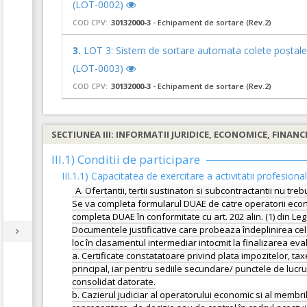
(LOT-0002)
COD CPV:
30132000-3
- Echipament de sortare (Rev.2)
3.
LOT 3: Sistem de sortare automata colete poștale 
(LOT-0003)
COD CPV:
30132000-3
- Echipament de sortare (Rev.2)
SECTIUNEA III: INFORMATII JURIDICE, ECONOMICE, FINANC
III.1) Conditii de participare
III.1.1) Capacitatea de exercitare a activitatii profesiona
A. Ofertantii, tertii sustinatori si subcontractantii nu tr
Se va completa formularul DUAE de catre operatorii economic
completa DUAE în conformitate cu art. 202 alin. (1) din Le
Documentele justificative care probeaza îndeplinirea cel
loc în clasamentul intermediar intocmit la finalizarea eval
a. Certificate constatatoare privind plata impozitelor, tax
principal, iar pentru sediile secundare/ punctele de lucru
consolidat datorate.
b. Cazierul judiciar al operatorului economic si al memb