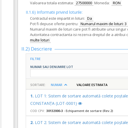
Valoarea totala estimata:
27500000
Moneda:
RON
II.1.6) Informatii privind loturile:
Contractul este impartit in loturi:
Da
Pot fi depuse oferte pentru:
Numarul maxim de loturi: 3
Numarul maxim de loturi care pot fi atribuite unui singur 
Autoritatea contractanta isi rezerva dreptul de a atribui 
multe loturi
II.2) Descriere
FILTRE
NUMAR SAU DENUMIRE LOT
SORTARE:
NUMAR
VALOARE ESTIMATA
1.
LOT 1: Sistem de sortare automată colete poștale c
CONSTANȚA (LOT-0001)
COD CPV:
30132000-3
- Echipament de sortare (Rev.2)
2.
LOT 2: Sistem de sortare automată colete poștale 