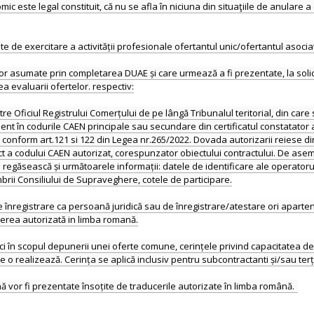
c este legal constituit, că nu se afla în niciuna din situaţiile de anulare a 
tate de exercitare a activității profesionale ofertantul unic/ofertantul aso
r asumate prin completarea DUAE și care urmează a fi prezentate, la solicit
ea evaluarii ofertelor. respectiv:
către Oficiul Registrului Comerțului de pe lângă Tribunalul teritorial, din car
ent în codurile CAEN principale sau secundare din certificatul constatator
 conform art.121 si 122 din Legea nr.265/2022. Dovada autorizarii reiese din
unct a codului CAEN autorizat, corespunzator obiectului contractului. De asem
e regăsească și următoarele informații: datele de identificare ale operatoru
brii Consiliului de Supraveghere, cotele de participare.
nregistrare ca persoană juridică sau de înregistrare/atestare ori aparten
ucerea autorizată in limba romană.
ci în scopul depunerii unei oferte comune, cerințele privind capacitatea de e
e o realizează. Cerința se aplică inclusiv pentru subcontractanti și/sau terț