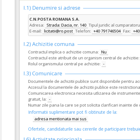
I.1) Denumire si adrese
C.N.POSTA ROMANA S.A.
Adresa:
Strada: Dacia, nr. 140
Tipul juridic al cumparatoru
E-mail:
licitatii@ro.post
Telefon:
+40 791746504
Fax:
+40
I.2) Achizitie comuna
Contractul implica o achizitie comuna:
Nu
Contractul este atribuit de un organism central de achizitie:
Rolul organismului central pe achizitie:
-
I.3) Comunicare
Documentele de achizitii publice sunt disponibile pentru acce
Accesul la documentele de achizitii publice este restrictionat
Comunicarea electronica necesita utlizarea de instrumente s
gratuit, la:
-
Numar zile pana la care se pot solicita clarificari inainte d
Informatii suplimentare pot fi obtinute de la:
adresa mentionata mai sus
Ofertele, candidaturile sau cererile de participare trebui
I.6)
Activitate principala