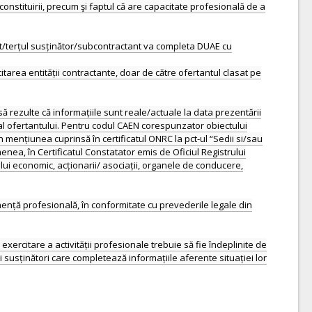
constituirii, precum şi faptul că are capacitate profesională de a
ciat/terțul susținător/subcontractant va completa DUAE cu
area entității contractante, doar de către ofertantul clasat pe
e să rezulte că informațiile sunt reale/actuale la data prezentării
 al ofertantului. Pentru codul CAEN corespunzator obiectului
 mențiunea cuprinsă în certificatul ONRC la pct-ul “Sedii si/sau
enea, în Certificatul Constatator emis de Oficiul Registrului
lui economic, acționarii/ asociații, organele de conducere,
ență profesională, în conformitate cu prevederile legale din
xercitare a activității profesionale trebuie să fie îndeplinite de
i susținători care completează informațiile aferente situației lor