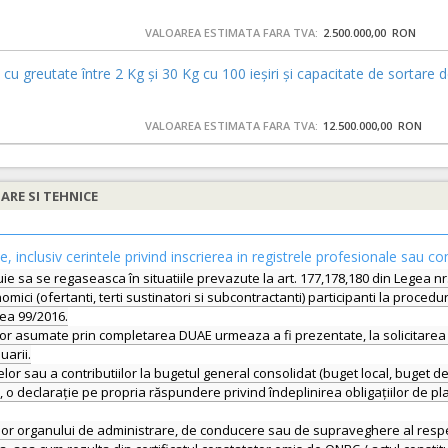
VALOAREA ESTIMATA FARA TVA:
2.500.000,00 RON
cu greutate între 2 Kg și 30 Kg cu 100 ieșiri și capacitate de sorta
VALOAREA ESTIMATA FARA TVA:
12.500.000,00 RON
IARE SI TEHNICE
le, inclusiv cerintele privind inscrierea in registrele profesionale sau co
ebuie sa se regaseasca în situatiile prevazute la art. 177,178,180 din Legea n
i (ofertanti, terti sustinatori si subcontractanti) participanti la procedura
gea 99/2016.
or asumate prin completarea DUAE urmeaza a fi prezentate, la solicitarea en
uarii.
elor sau a contributiilor la bugetul general consolidat (buget local, buget de
, o declarație pe propria răspundere privind îndeplinirea obligațiilor de pla
rilor organului de administrare, de conducere sau de supraveghere al resp