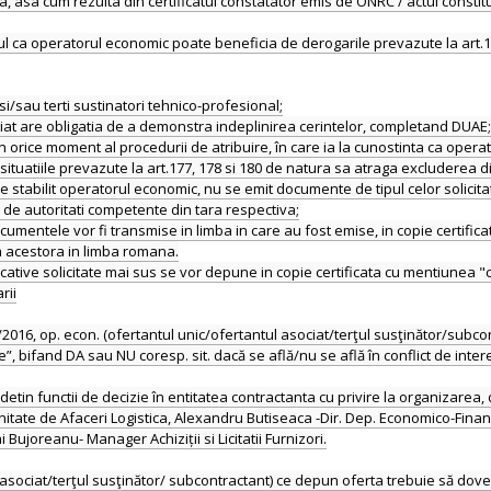
, asa cum rezulta din certificatul constatator emis de ONRC / actul constitut
a operatorul economic poate beneficia de derogarile prevazute la art.179 ali
i/sau terti sustinatori tehnico-profesional;
ociat are obligatia de a demonstra indeplinirea cerintelor, completand DUAE;
 orice moment al procedurii de atribuire, în care ia la cunostinta ca opera
e situatiile prevazute la art.177, 178 si 180 de natura sa atraga excluderea 
este stabilit operatorul economic, nu se emit documente de tipul celor solicit
de autoritati competente din tara respectiva;
documentele vor fi transmise in limba in care au fost emise, in copie certifi
 a acestora in limba romana.
ficative solicitate mai sus se vor depune in copie certificata cu mentiunea "
rii
/2016, op. econ. (ofertantul unic/ofertantul asociat/terţul susţinător/subco
”, bifand DA sau NU coresp. sit. dacă se află/nu se află în conflict de inte
 detin functii de decizie în entitatea contractanta cu privire la organizarea, 
. Unitate de Afaceri Logistica, Alexandru Butiseaca -Dir. Dep. Economico-Fi
Bujoreanu- Manager Achiziții si Licitatii Furnizori.
asociat/terţul susţinător/ subcontractant) ce depun oferta trebuie să dovede