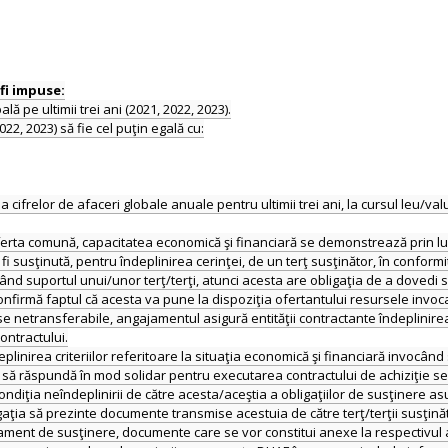
lă pe ultimii trei ani (2021, 2022, 2023).
2022, 2023) să fie cel puţin egală cu:
a cifrelor de afaceri globale anuale pentru ultimii trei ani, la cursul leu/v
erta comună, capacitatea economică şi financiară se demonstrează prin lua
 susţinută, pentru îndeplinirea cerinţei, de un terţ susţinător, în conformita
d suportul unui/unor terţ/terţi, atunci acesta are obligaţia de a dovedi 
nfirmă faptul că acesta va pune la dispoziţia ofertantului resursele invoc
rse netransferabile, angajamentul asigură entităţii contractante îndeplinirea
ontractului.
nirea criteriilor referitoare la situaţia economică şi financiară invocând s
ri să răspundă în mod solidar pentru executarea contractului de achiziţie 
condiţia neîndeplinirii de către acesta/aceştia a obligaţiilor de susţinere 
ia să prezinte documente transmise acestuia de către terţ/terţii susţinători
ajament de susţinere, documente care se vor constitui anexe la respectivul