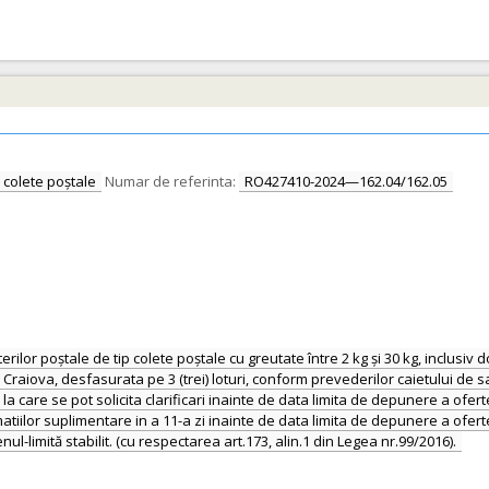
 colete poștale
Numar de referinta:
RO427410-2024—162.04/162.05
erilor poștale de tip colete poștale cu greutate între 2 kg și 30 kg, inclusi
i Craiova, desfasurata pe 3 (trei) loturi, conform prevederilor caietului de sa
 la care se pot solicita clarificari inainte de data limita de depunere a ofe
ormatiilor suplimentare in a 11-a zi inainte de data limita de depunere a ofer
ul-limită stabilit. (cu respectarea art.173, alin.1 din Legea nr.99/2016).