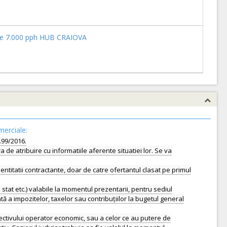
re de 7.000 pph HUB CRAIOVA
merciale:
r.99/2016.
 de atribuire cu informatiile aferente situatiei lor. Se va
titatii contractante, doar de catre ofertantul clasat pe primul
 stat etc.) valabile la momentul prezentarii, pentru sediul
tă a impozitelor, taxelor sau contribuțiilor la bugetul general
ectivului operator economic, sau a celor ce au putere de