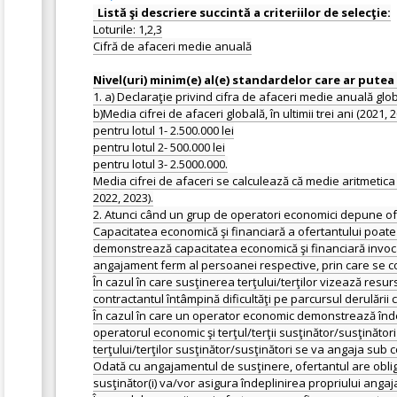
Loturile: 1,2,3
Cifră de afaceri medie anuală
1. a) Declaraţie privind cifra de afaceri medie anuală globa
b)Media cifrei de afaceri globală, în ultimii trei ani (2021, 
pentru lotul 1- 2.500.000 lei
pentru lotul 2- 500.000 lei
pentru lotul 3- 2.5000.000.
Media cifrei de afaceri se calculează că medie aritmetica 
2022, 2023).
2. Atunci când un grup de operatori economici depune of
Capacitatea economică şi financiară a ofertantului poate fi
demonstrează capacitatea economică şi financiară invocân
angajament ferm al persoanei respective, prin care se co
În cazul în care susţinerea terţului/terţilor vizează resu
contractantul întâmpină dificultăţi pe parcursul derulării c
În cazul în care un operator economic demonstrează îndepli
operatorul economic şi terţul/terţii susţinător/susţinăto
terţului/terţilor susţinător/susţinători se va angaja sub 
Odată cu angajamentul de susţinere, ofertantul are obligaţ
susţinător(i) va/vor asigura îndeplinirea propriului ang