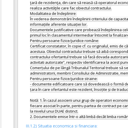
ţară de rezidenţa, din care să reiasă că operatorul economi
realiza activităţile care fac obiectul contractului.
Modalitatea de îndeplinire:
În vederea demonstrării îndeplinirii criteriului de capaci
informațiile aferente situației lor.
Documentele justificative care probează îndeplinirea celo
primul loc în clasamentul intermediar întocmit la finalizar
Pentru persoane fizice/juridice române:
Certificat constatator, în copie cf. cu originalul, emis de 
acestuia. Obiectul contractului trebuie să aibă corespond
contractului ofertantul trebuie să facă dovada autorizarii
activitati autorizate”, respectiv identificarea la acest p
Comerțului de pe lângă Tribunalul Teritorial trebuie să s
administratorii, membrii Consiliului de Administratie, mem
Pentru persoane fizice/juridice straine:
- documente edificatoare care să dovedească o formă de î
țara în care ofertantul este rezident, însoțite și de trad
Notă: 1. În cazul asocierii unui grup de operatori economi
fiecare asociat în parte, pentru partea de contract pe car
la nivelul unui DUAE distinct.
III.1.2) Situatia economica si financiara: