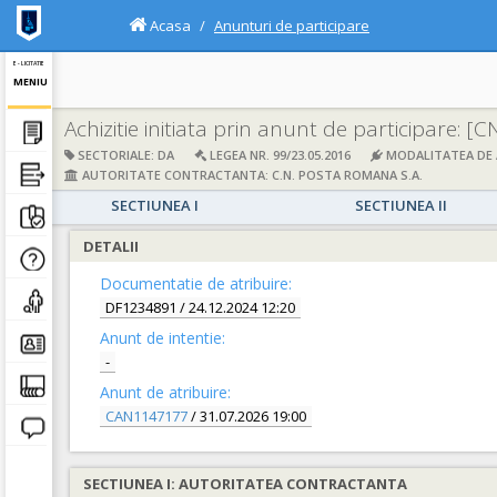
Acasa
Anunturi de participare
E - LICITATIE
MENIU
Achizitie initiata prin anunt de participare:
[C
SECTORIALE: DA
LEGEA NR. 99/23.05.2016
MODALITATEA DE A
AUTORITATE CONTRACTANTA: C.N. POSTA ROMANA S.A.
SECTIUNEA I
SECTIUNEA II
DETALII
Documentatie de atribuire:
DF1234891
/ 24.12.2024 12:20
Anunt de intentie:
-
Anunt de atribuire:
CAN1147177
/ 31.07.2026 19:00
SECTIUNEA I: AUTORITATEA CONTRACTANTA