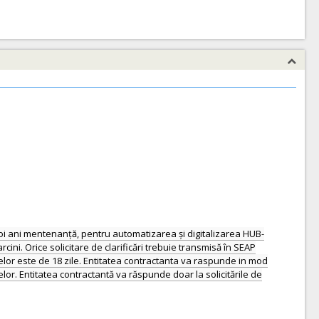
v doi ani mentenanță, pentru automatizarea și digitalizarea HUB-
rcini. Orice solicitare de clarificări trebuie transmisă în SEAP
rtelor este de 18 zile. Entitatea contractanta va raspunde in mod
telor. Entitatea contractantă va răspunde doar la solicitările de