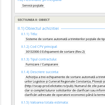
Servicii poştale
SECTIUNEA II: OBIECT
II.1) Obiectul achizitiei
II.1.1) Titlu:
Sisteme de sortare automată a trimiterilor poștale de tip
II.1.2) Cod CPV principal:
30132000-3 Echipament de sortare (Rev.2)
II.1.3) Tipul contractului:
Furnizare / Cumparare
II.1.4) Descriere succinta:
Achiziţia a trei echipamente de sortare automată a trimit
urilor Logistice și Curierat Regionale Constanța, Ploiești ș
(http://sicap-prod.elicitatie.ro/pub). Numarul de zile pana
clar si complet tuturor solicitarilor de clarificari sau inf
clarificări adresate de operatorii economici până la termen
II.1.5) Valoarea totala estimata: