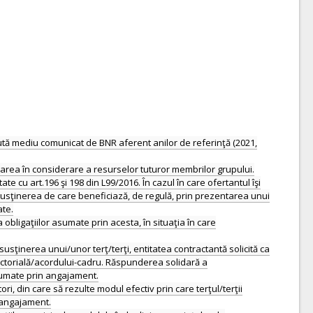
alută mediu comunicat de BNR aferent anilor de referinţă (2021,
rea în considerare a resurselor tuturor membrilor grupului.
te cu art.196 şi 198 din L99/2016. În cazul în care ofertantul îşi
susţinerea de care beneficiază, de regulă, prin prezentarea unui
ate.
 obligaţiilor asumate prin acesta, în situaţia în care
usţinerea unui/unor terţ/terţi, entitatea contractantă solicită ca
sectorială/acordului-cadru. Răspunderea solidară a
asumate prin angajament.
, din care să rezulte modul efectiv prin care terţul/terţii
 angajament.