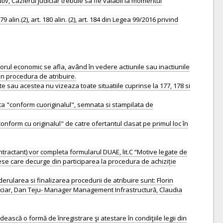
iv, Cazierul judiciar trebuie sa fie valabil la momentul
n.(2), art. 180 alin. (2), art. 184 din Legea 99/2016 privind
torul economic se afla, având în vedere actiunile sau inactiunile
din procedura de atribuire.
ate sau acestea nu vizeaza toate situatiile cuprinse la 177, 178 si
cata "conform cuoriginalul", semnata si stampilata de
conform cu originalul" de catre ofertantul clasat pe primul loc în
ntractant) vor completa formularul DUAE, lit.C “Motive legate de
rese care decurge din participarea la procedura de achiziție
derularea si finalizarea procedurii de atribuire sunt: Florin
nanciar, Dan Teju- Manager Management Infrastructură, Claudia
ască o formă de înregistrare şi atestare în condiţiile legii din