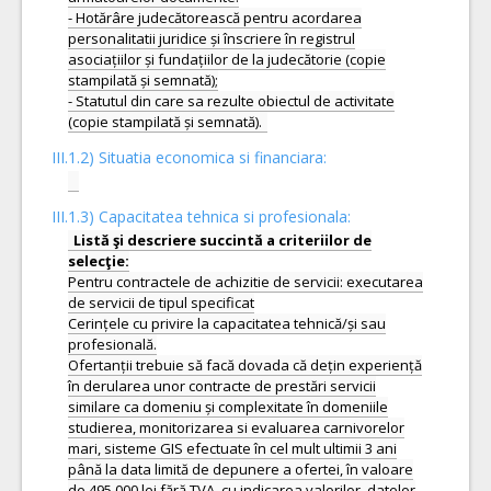
- Hotărâre judecătorească pentru acordarea
personalitatii juridice și înscriere în registrul
asociațiilor și fundațiilor de la judecătorie (copie
stampilată și semnată);
- Statutul din care sa rezulte obiectul de activitate
III.1.2) Situatia economica si financiara:
III.1.3) Capacitatea tehnica si profesionala:
Listă şi descriere succintă a criteriilor de
Pentru contractele de achizitie de servicii: executarea
de servicii de tipul specificat
Cerințele cu privire la capacitatea tehnică/și sau
profesională.
Ofertanții trebuie să facă dovada că dețin experiență
în derularea unor contracte de prestări servicii
similare ca domeniu și complexitate în domeniile
studierea, monitorizarea si evaluarea carnivorelor
mari, sisteme GIS efectuate în cel mult ultimii 3 ani
până la data limită de depunere a ofertei, în valoare
de 495.000 lei fără TVA, cu indicarea valorilor, datelor