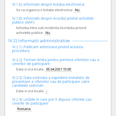
IV.1.6) Informatii despre licitatia electronica:
Se va organiza o licitatie electronica:
Nu
IV.1.8) Informatii despre Acordul privind achizitiile
publice (AAP):
Achizitia intra sub incidenta Acordului privind
achizitiile publice:
Nu
IV.2) Informatii administrative
IV.2.1) Publicare anterioara privind aceasta
procedura:
IV.2.2) Termen limita pentru primirea ofertelor sau a
cererilor de participare:
Data si ora locala:
05.04.2021 15:00
IV.2.3) Data estimata a expedierii invitatiilor de
prezentare a ofertelor sau de participare catre
candidatii selectati:
Data si ora locala:
-
IV.2.4)
Limbile in care pot fi depuse ofertele sau
cererile de participare:
Romana