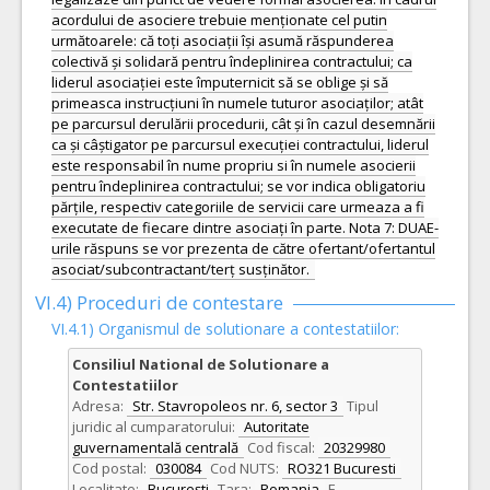
acordului de asociere trebuie menționate cel putin
următoarele: că toți asociații își asumă răspunderea
colectivă și solidară pentru îndeplinirea contractului; ca
liderul asociației este împuternicit să se oblige și să
primeasca instrucțiuni în numele tuturor asociaților; atât
pe parcursul derulării procedurii, cât și în cazul desemnării
ca și câștigator pe parcursul execuției contractului, liderul
este responsabil în nume propriu si în numele asocierii
pentru îndeplinirea contractului; se vor indica obligatoriu
părțile, respectiv categoriile de servicii care urmeaza a fi
executate de fiecare dintre asociați în parte. Nota 7: DUAE-
urile răspuns se vor prezenta de către ofertant/ofertantul
asociat/subcontractant/terț susținător.
VI.4) Proceduri de contestare
VI.4.1) Organismul de solutionare a contestatiilor:
Consiliul National de Solutionare a
Contestatiilor
Adresa:
Str. Stavropoleos nr. 6, sector 3
Tipul
juridic al cumparatorului:
Autoritate
guvernamentală centrală
Cod fiscal:
20329980
Cod postal:
030084
Cod NUTS:
RO321 Bucuresti
Localitate:
București
Tara:
Romania
E-