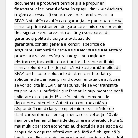
documentele propunerii tehnice și ale propunerii
financiare, cât și prețul ofertei în spațiul din SEAP dedicat),
rugăm ca aceștia să contacteze operatorul serviciului
SEAP. Nota 4: în cazul în care garanția de participare se va
constitui prin instrument de garantare emis de o societate
de asigurări se va prezenta pe lângă scrisoarea de
garanție și polița de asigurare/clauze de
garantare/condiții generale, condiții specifice de
asigurare, semnată de către asigurator și asigurat. Nota 5:
procedura se va desfașura integral prin mijloace
electronice, trasabilitatea acțiunilor aferente atribuirii
contractelor de achiziție publică este asigurată implicit de
SEAP, astfel toate solicitările de clarificări, totodată și
solicitările de clarificări privind documentația de atribuire
se vor solicita în SEAP, iar raspunsurile se vor transmite
tot prin SEAP. Clarificările și informațiile suplimentare pot fi
solicitate cu cel puțin 15 zile înainte de termenul de
depunere a ofertelor. Autoritatea contractantă va
răspunde în mod clar și complet tuturor solicitărilor de
clarificare/informațiilor suplimentare cu cel puțin 10 zile
înainte de termenul limită de depunere a ofertelor. Nota 6:
mai mulți operatori economici au dreptul de a se asocia cu
scopul de a depune ofertă comună, fără a fi obligați să își
legalizaze din punct de vedere formal asocierea. În cadrul