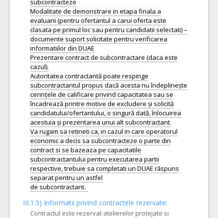
subcontracteze
Modalitate de demonstrare in etapa finala a
evaluarii (pentru ofertantul a carui oferta este
clasata pe primul loc sau pentru candidatii selectati) –
documente suport solicitate pentru verificarea
informatiilor din DUAE
Prezentare contract de subcontractare (daca este
cazul).
Autoritatea contractantă poate respinge
subcontractantul propus dacă acesta nu îndeplinește
cerințele de calificare privind capacitatea sau se
încadrează printre motive de excludere și solicită
candidatului/ofertantului, o singură dată, înlocuirea
acestuia și prezentarea unui alt subcontractant.
Va rugam sa retineti ca, in cazul in care operatorul
economic a decis sa subcontracteze o parte din
contract si se bazeaza pe capacitatile
subcontractantului pentru executarea partii
respective, trebuie sa completati un DUAE răspuns
separat pentru un astfel
III.1.5)
Informatii privind contractele rezervate:
Contractul este rezervat atelierelor protejate si