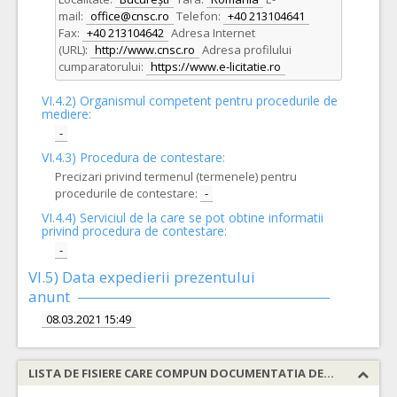
mail:
office@cnsc.ro
Telefon:
+40 213104641
Fax:
+40 213104642
Adresa Internet
(URL):
http://www.cnsc.ro
Adresa profilului
cumparatorului:
https://www.e-licitatie.ro
VI.4.2) Organismul competent pentru procedurile de
mediere:
-
VI.4.3) Procedura de contestare:
Precizari privind termenul (termenele) pentru
procedurile de contestare:
-
VI.4.4) Serviciul de la care se pot obtine informatii
privind procedura de contestare:
-
VI.5) Data expedierii prezentului
anunt
08.03.2021 15:49
LISTA DE FISIERE CARE COMPUN DOCUMENTATIA DE ATRIBUIRE