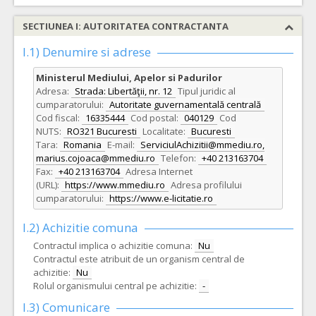
SECTIUNEA I: AUTORITATEA CONTRACTANTA
I.1) Denumire si adrese
Ministerul Mediului, Apelor si Padurilor
Adresa:
Strada: Libertăţii, nr. 12
Tipul juridic al
cumparatorului:
Autoritate guvernamentală centrală
Cod fiscal:
16335444
Cod postal:
040129
Cod
NUTS:
RO321 Bucuresti
Localitate:
Bucuresti
Tara:
Romania
E-mail:
ServiciulAchizitii@mmediu.ro,
marius.cojoaca@mmediu.ro
Telefon:
+40 213163704
Fax:
+40 213163704
Adresa Internet
(URL):
https://www.mmediu.ro
Adresa profilului
cumparatorului:
https://www.e-licitatie.ro
I.2) Achizitie comuna
Contractul implica o achizitie comuna:
Nu
Contractul este atribuit de un organism central de
achizitie:
Nu
Rolul organismului central pe achizitie:
-
I.3) Comunicare