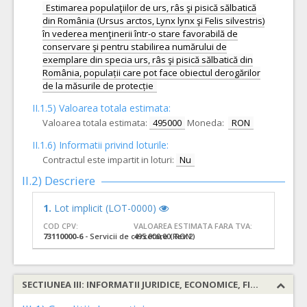
Estimarea populaţiilor de urs, râs şi pisică sălbatică
din România (Ursus arctos, Lynx lynx şi Felis silvestris)
în vederea menţinerii într-o stare favorabilă de
conservare şi pentru stabilirea numărului de
exemplare din specia urs, râs şi pisică sălbatică din
România, populații care pot face obiectul derogărilor
de la măsurile de protecție
II.1.5) Valoarea totala estimata:
Valoarea totala estimata:
495000
Moneda:
RON
II.1.6) Informatii privind loturile:
Contractul este impartit in loturi:
Nu
II.2) Descriere
1.
Lot implicit (LOT-0000)
COD CPV:
VALOAREA ESTIMATA FARA TVA:
73110000-6
- Servicii de cercetare (Rev.2)
495.000,00 RON
SECTIUNEA III: INFORMATII JURIDICE, ECONOMICE, FINANCIARE SI TEHNICE