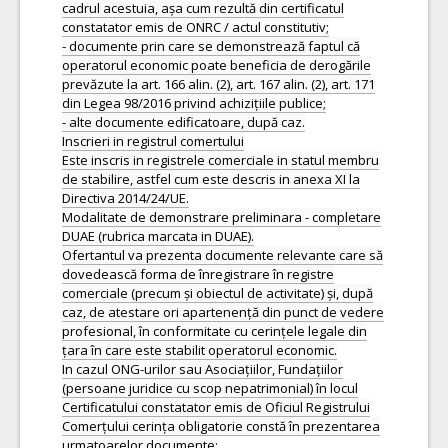
cadrul acestuia, așa cum rezultă din certificatul
constatator emis de ONRC / actul constitutiv;
- documente prin care se demonstrează faptul că
operatorul economic poate beneficia de derogările
prevăzute la art. 166 alin. (2), art. 167 alin. (2), art. 171
din Legea 98/2016 privind achizițiile publice;
- alte documente edificatoare, după caz.
Inscrieri in registrul comertului
Este inscris in registrele comerciale in statul membru
de stabilire, astfel cum este descris in anexa XI la
Directiva 2014/24/UE.
Modalitate de demonstrare preliminara - completare
DUAE (rubrica marcata in DUAE).
Ofertantul va prezenta documente relevante care să
dovedească forma de înregistrare în registre
comerciale (precum și obiectul de activitate) și, după
caz, de atestare ori apartenență din punct de vedere
profesional, în conformitate cu cerințele legale din
țara în care este stabilit operatorul economic.
In cazul ONG-urilor sau Asociațiilor, Fundațiilor
(persoane juridice cu scop nepatrimonial) în locul
Certificatului constatator emis de Oficiul Registrului
Comerțului cerința obligatorie constă în prezentarea
urmatoarelor documente: