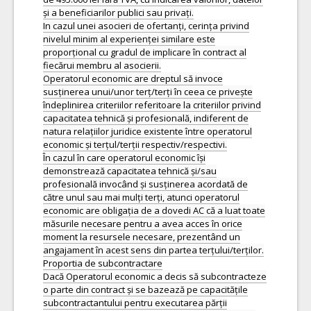
și a beneficiarilor publici sau privați.
In cazul unei asocieri de ofertanți, cerința privind
nivelul minim al experienței similare este
proporțional cu gradul de implicare în contract al
fiecărui membru al asocierii.
Operatorul economic are dreptul să invoce
susținerea unui/unor terț/terți în ceea ce privește
îndeplinirea criteriilor referitoare la criteriilor privind
capacitatea tehnică și profesională, indiferent de
natura relațiilor juridice existente între operatorul
economic și terțul/terții respectiv/respectivi.
În cazul în care operatorul economic își
demonstrează capacitatea tehnică și/sau
profesională invocând și susținerea acordată de
către unul sau mai mulți terți, atunci operatorul
economic are obligația de a dovedi AC că a luat toate
măsurile necesare pentru a avea acces în orice
moment la resursele necesare, prezentând un
angajament în acest sens din partea terțului/terților.
Proportia de subcontractare
Dacă Operatorul economic a decis să subcontracteze
o parte din contract și se bazează pe capacitățile
subcontractantului pentru executarea părții