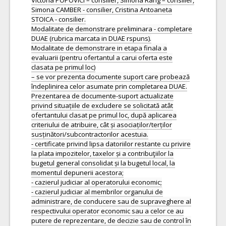
Victoria POPOVICI – consilier, Simona Rang – consilier,
Simona CAMBER - consilier, Cristina Antoaneta
STOICA - consilier.
Modalitate de demonstrare preliminara - completare
DUAE (rubrica marcata in DUAE rspuns).
Modalitate de demonstrare in etapa finala a
evaluarii (pentru ofertantul a carui oferta este
clasata pe primul loc)
– se vor prezenta documente suport care probează
îndeplinirea celor asumate prin completarea DUAE.
Prezentarea de documente-suport actualizate
privind situațiile de excludere se solicitată atât
ofertantului clasat pe primul loc, după aplicarea
criteriului de atribuire, cât și asociaților/terților
susținători/subcontractorilor acestuia.
- certificate privind lipsa datoriilor restante cu privire
la plata impozitelor, taxelor și a contribuţiilor la
bugetul general consolidat și la bugetul local, la
momentul depunerii acestora;
- cazierul judiciar al operatorului economic;
- cazierul judiciar al membrilor organului de
administrare, de conducere sau de supraveghere al
respectivului operator economic sau a celor ce au
putere de reprezentare, de decizie sau de control în