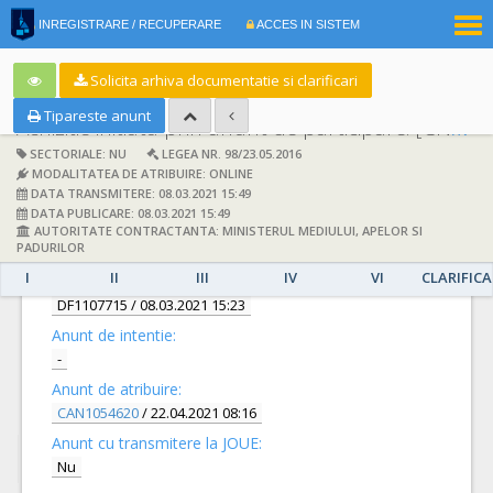
|
INREGISTRARE / RECUPERARE
ACCES IN SISTEM
RO
EN
Solicita arhiva documentatie si clarificari
Tipareste anunt
Achizitie initiata prin anunt de participare:
[CN1029087] -
SECTORIALE: NU
LEGEA NR. 98/23.05.2016
MODALITATEA DE ATRIBUIRE: ONLINE
DATA TRANSMITERE: 08.03.2021 15:49
DATA PUBLICARE: 08.03.2021 15:49
AUTORITATE CONTRACTANTA: MINISTERUL MEDIULUI, APELOR SI
DETALII
PADURILOR
I
II
III
IV
VI
CLARIFICA
Documentatie de atribuire:
DF1107715
/ 08.03.2021 15:23
Anunt de intentie:
-
Anunt de atribuire:
CAN1054620
/ 22.04.2021 08:16
Anunt cu transmitere la JOUE:
Nu