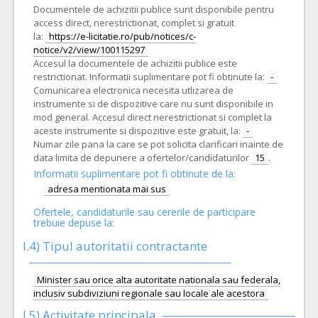
Documentele de achizitii publice sunt disponibile pentru
access direct, nerestrictionat, complet si gratuit
la:
https://e-licitatie.ro/pub/notices/c-
notice/v2/view/100115297
Accesul la documentele de achizitii publice este
restrictionat. Informatii suplimentare pot fi obtinute la:
-
Comunicarea electronica necesita utlizarea de
instrumente si de dispozitive care nu sunt disponibile in
mod general. Accesul direct nerestrictionat si complet la
aceste instrumente si dispozitive este gratuit, la:
-
Numar zile pana la care se pot solicita clarificari inainte de
data limita de depunere a ofertelor/candidaturilor
15
.
Informatii suplimentare pot fi obtinute de la:
adresa mentionata mai sus
Ofertele, candidaturile sau cererile de participare
trebuie depuse la:
I.4) Tipul autoritatii contractante
Minister sau orice alta autoritate nationala sau federala,
inclusiv subdiviziuni regionale sau locale ale acestora
I.5)
Activitate principala