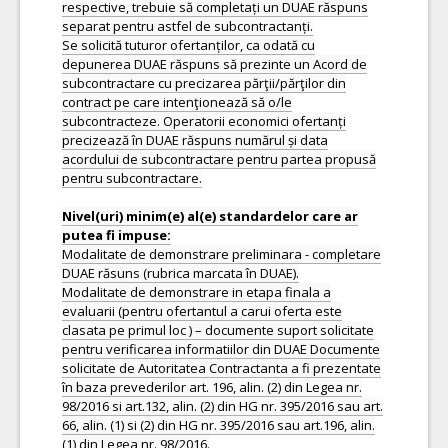
respective, trebuie să completați un DUAE răspuns
separat pentru astfel de subcontractanți.
Se solicită tuturor ofertanților, ca odată cu
depunerea DUAE răspuns să prezinte un Acord de
subcontractare cu precizarea părţii/părţilor din
contract pe care intenţionează să o/le
subcontracteze. Operatorii economici ofertanți
precizează în DUAE răspuns numărul și data
acordului de subcontractare pentru partea propusă
pentru subcontractare.
Nivel(uri) minim(e) al(e) standardelor care ar
Modalitate de demonstrare preliminara - completare
DUAE răsuns (rubrica marcata în DUAE).
Modalitate de demonstrare in etapa finala a
evaluarii (pentru ofertantul a carui oferta este
clasata pe primul loc ) – documente suport solicitate
pentru verificarea informatiilor din DUAE Documente
solicitate de Autoritatea Contractanta a fi prezentate
în baza prevederilor art. 196, alin. (2) din Legea nr.
98/2016 si art.132, alin. (2) din HG nr. 395/2016 sau art.
66, alin. (1) si (2) din HG nr. 395/2016 sau art.196, alin.
(1) din Legea nr. 98/2016.