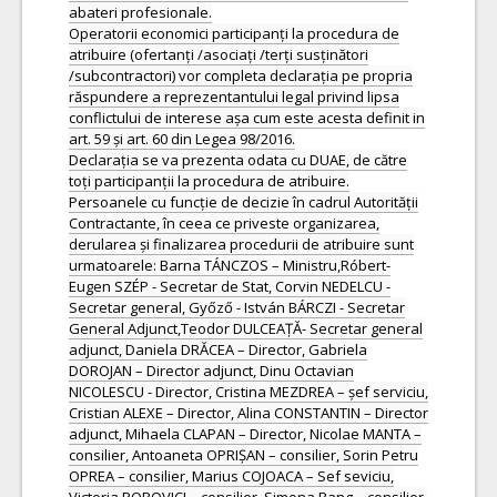
abateri profesionale.
Operatorii economici participanți la procedura de
atribuire (ofertanți /asociați /terți susținători
/subcontractori) vor completa declarația pe propria
răspundere a reprezentantului legal privind lipsa
conflictului de interese așa cum este acesta definit in
art. 59 și art. 60 din Legea 98/2016.
Declarația se va prezenta odata cu DUAE, de către
toți participanții la procedura de atribuire.
Persoanele cu funcție de decizie în cadrul Autorității
Contractante, în ceea ce priveste organizarea,
derularea și finalizarea procedurii de atribuire sunt
urmatoarele: Barna TÁNCZOS – Ministru,Róbert-
Eugen SZÉP - Secretar de Stat, Corvin NEDELCU -
Secretar general, Győző - István BÁRCZI - Secretar
General Adjunct,Teodor DULCEAȚĂ- Secretar general
adjunct, Daniela DRĂCEA – Director, Gabriela
DOROJAN – Director adjunct, Dinu Octavian
NICOLESCU - Director, Cristina MEZDREA – șef serviciu,
Cristian ALEXE – Director, Alina CONSTANTIN – Director
adjunct, Mihaela CLAPAN – Director, Nicolae MANTA –
consilier, Antoaneta OPRIȘAN – consilier, Sorin Petru
OPREA – consilier, Marius COJOACA – Sef seviciu,