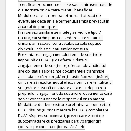
- certificate/documente emise sau contrasemnate de
o autoritate ori de catre clientul beneficiar.
Modul de calcul al perioadei nu va fi afectat de
eventuale decalari ale termenului limita prevazut in
anuntul de participare.
Prin servicii similare se inteleg servicii de tipul /
natura, cat si din punct de vedere al rezultatului
urmarit prin scopul contractului, cu cele supuse
obiectului achizitiei sau similar acestuia.
Prezentarea angajamentului ferm de susținere
impreună cu DUAE și cu oferta. Odată cu
angajamentul de susținere, ofertantul/candidatul
are obligația să prezinte documentele transmise
acestuia de către terțul/terții susținător/susținători,
din care să rezulte modul efectiv prin care terțul/terții
susținător/susținători va/vor asigura îndeplinirea
propriului angajament de susținere, documente care
se vor constitui anexe la respectivul angajament.
Modalitate de demonstrare preliminara - completare
DUAE răsuns (rubrica marcata în DUAE), completare
DUAE răspuns subcontract, prezentare Acord de
subcontractare cu precizarea părţii/părţilor din
contract pe care intenţionează să o/le