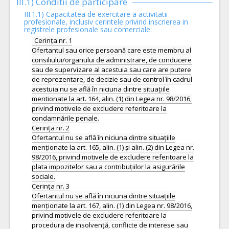
III.1) Conditii de participare
III.1.1) Capacitatea de exercitare a activitatii
profesionale, inclusiv cerintele privind inscrierea in
registrele profesionale sau comerciale:
Cerința nr. 1
Ofertantul sau orice persoană care este membru al
consiliului/organului de administrare, de conducere
sau de supervizare al acestuia sau care are putere
de reprezentare, de decizie sau de control în cadrul
acestuia nu se află în niciuna dintre situațiile
mentionate la art. 164, alin. (1) din Legea nr. 98/2016,
privind motivele de excludere referitoare la
condamnările penale.
Cerința nr. 2
Ofertantul nu se află în niciuna dintre situațiile
menționate la art. 165, alin. (1) și alin. (2) din Legea nr.
98/2016, privind motivele de excludere referitoare la
plata impozitelor sau a contribuțiilor la asigurările
sociale.
Cerința nr. 3
Ofertantul nu se află în niciuna dintre situațiile
menționate la art. 167, alin. (1) din Legea nr. 98/2016,
privind motivele de excludere referitoare la
procedura de insolvență, conflicte de interese sau