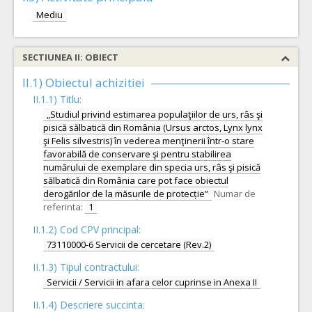
Mediu
SECTIUNEA II: OBIECT
II.1) Obiectul achizitiei
II.1.1) Titlu:
„Studiul privind estimarea populaţiilor de urs, râs şi
pisică sălbatică din România (Ursus arctos, Lynx lynx
şi Felis silvestris) în vederea menţinerii într-o stare
favorabilă de conservare şi pentru stabilirea
numărului de exemplare din specia urs, râs şi pisică
sălbatică din România care pot face obiectul
derogărilor de la măsurile de protecție”
Numar de
referinta:
1
II.1.2) Cod CPV principal:
73110000-6 Servicii de cercetare (Rev.2)
II.1.3) Tipul contractului:
Servicii / Servicii in afara celor cuprinse in Anexa II
II.1.4) Descriere succinta: