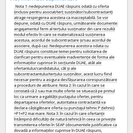
Nota 1: nedepunerea DUAE răspuns odată cu oferta
(inclusiv pentru asociat/terț susținător/subcontractant)
atrage respingerea acesteia ca inacceptabilă. Se vor
depune, odată cu DUAE răspuns, următoarele documente:
angajamentul ferm al terțului susținator din care rezultă
modul efectiv în care se materializează susținerea
acestuia, acordul de subcontractare și/sau acordul de
asociere, după caz. Nedepunerea acestora odata cu
DUAE răspuns constituie temei pentru solicitarea de
clarificari pentru eventualele inadvertențe de forma ale
informațiilor cuprinse în secțiunile DUAE, atât ale
ofertantului/candidatului, cât și ale
subcontractantului/terțului susținător, acest lucru fiind
necesar pentru a asigura desfășurarea corespunzătoare
a procedurii de atribuire. Nota 2: în cazul în care se
constată că 2 sau mai multe oferte se situează pe primul
loc ca urmare a egalității puctajului ofertei, pentru
departajarea ofertelor, autoritatea contractantă va
declara câștigătoare oferta cu punctajul tehnic P (tehnic)
=P1+P2 mai mare. Nota 3: în cazul în care ofertanții
întâmpină dificultăți de natură tehnică în ceea ce privește
transmiterea ofertei în SEAP (documentele justificative ca
dovadă a informațiilor cuprinse în DUAE răspuns,