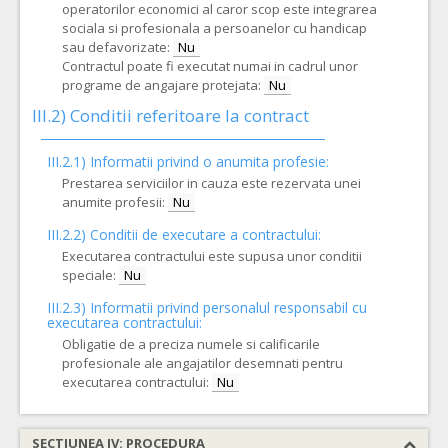
operatorilor economici al caror scop este integrarea
sociala si profesionala a persoanelor cu handicap
sau defavorizate:
Nu
Contractul poate fi executat numai in cadrul unor
programe de angajare protejata:
Nu
III.2)
Conditii referitoare la contract
III.2.1) Informatii privind o anumita profesie:
Prestarea serviciilor in cauza este rezervata unei
anumite profesii:
Nu
III.2.2)
Conditii de executare a contractului:
Executarea contractului este supusa unor conditii
speciale:
Nu
III.2.3)
Informatii privind personalul responsabil cu
executarea contractului:
Obligatie de a preciza numele si calificarile
profesionale ale angajatilor desemnati pentru
executarea contractului:
Nu
SECTIUNEA IV: PROCEDURA