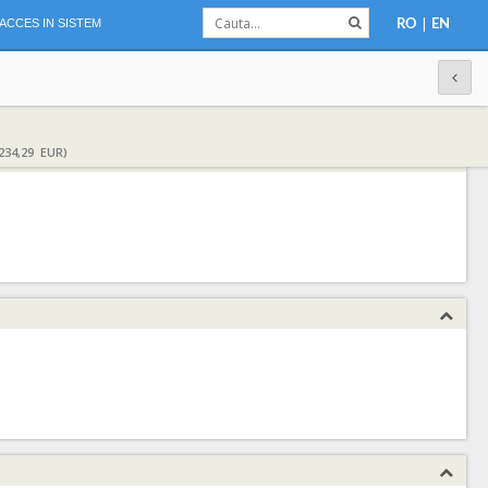
|
ACCES IN SISTEM
RO
EN
234,29 EUR)