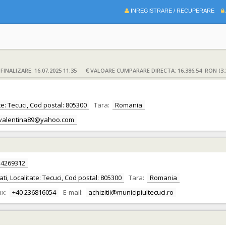
INREGISTRARE / RECUPERARE
INALIZARE: 16.07.2025 11:35
VALOARE CUMPARARE DIRECTA: 16.386,54 RON (3.
tate: Tecuci, Cod postal: 805300
Tara:
Romania
valentina89@yahoo.com
4269312
ati, Localitate: Tecuci, Cod postal: 805300
Tara:
Romania
ax:
+40 236816054
E-mail:
achizitii@municipiultecuci.ro