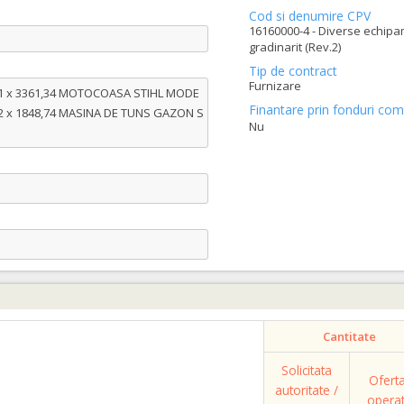
Cod si denumire CPV
16160000-4 - Diverse echip
gradinarit (Rev.2)
Tip de contract
Furnizare
1 x 3361,34 MOTOCOASA STIHL MODE
Finantare prin fonduri com
- 2 x 1848,74 MASINA DE TUNS GAZON S
Nu
Cantitate
Solicitata
Ofert
autoritate /
opera