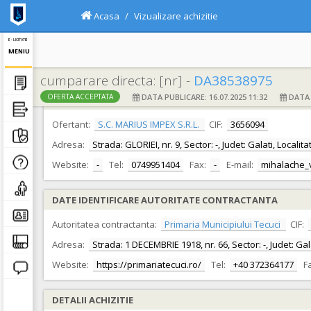
Acasa
Vizualizare achizitie
E - LICITATIE
MENIU
cumparare directa: [nr] -
DA38538975
DATA PUBLICARE: 16.07.2025 11:32
DATA F
OFERTA ACCEPTATA
DATE IDENTIFICARE OFERTANT
Ofertant:
S.C. MARIUS IMPEX S.R.L.
CIF:
3656094
Adresa:
Strada: GLORIEI, nr. 9, Sector: -, Judet: Galati, Locali
Website:
-
Tel:
0749951404
Fax:
-
E-mail:
mihalache_
DATE IDENTIFICARE AUTORITATE CONTRACTANTA
Autoritatea contractanta:
Primaria Municipiului Tecuci
CIF:
Adresa:
Strada: 1 DECEMBRIE 1918, nr. 66, Sector: -, Judet: Gal
Website:
https://primariatecuci.ro/
Tel:
+40 372364177
F
DETALII ACHIZITIE