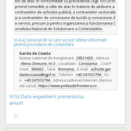
ilor de atac: In conformitate cu prevederile Legii 101/2016
privind remediile și căile de atac în materie de atribuire a
contractelor de achiziție publică, a contractelor sectoriale
și a contractelor de concesiune de lucrări și concesiune d
e servicii, precum și pentru organizarea și funcționarea C
onsiliului Național de Soluționare a Contestațiilor.
VI.4.4) Serviciul de la care se pot obtine informatii
privind procedura de contestare
Garda de Coasta
Numar national de inregistrare
29521430
,
Adresa:
Aleea Zmeurei, nr.3
,
Localitate:
Constanta
,
Cod P
ostal:
900433
,
Tara:
Romania
,
E-mail:
achizitii.gar
dadecoasta@igpf.ro
,
Telefon:
+40 241553794
,
Fa
x:
+40 241553794
,
Adresa (adrese) Internet: (daca e
ste cazul)
https://www.politiadefrontiera.ro
.
VI.5) Data expedierii prezentului
anunt
-