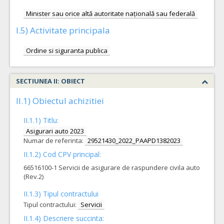
Minister sau orice altă autoritate națională sau federală
I.5) Activitate principala
Ordine si siguranta publica
SECTIUNEA II: OBIECT
II.1) Obiectul achizitiei
II.1.1) Titlu:
Asigurari auto 2023
Numar de referinta:
29521430_2022_PAAPD1382023
II.1.2) Cod CPV principal:
66516100-1 Servicii de asigurare de raspundere civila auto
(Rev.2)
II.1.3) Tipul contractului
Tipul contractului:
Servicii
II.1.4) Descriere succinta: