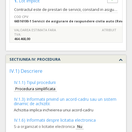
1.
Lot implicit
Contractul este de prestari de servicii, constand in asigurarea obligatorie de raspundere civila auto (RCA) a intregului parc de autovehicule apartinand Garzii de Coasta. Total autovehicule asigurate: minim 364 autovehicule si maxim 371 autovehicule. Se vor încheia contracte subsecvente lunare, in functie de data expirarii politelor conform desfasuratorului pe tipuri si categorii de autovehicule din caietul de sarcini, in cantitate minima de 1 autovehicul si maxima de 77 autovehicule pentru fiecare contract subsecvent. Valoarea estimata a celui mai mic contract subsecvent este de 136 lei si valoarea estimata a celui mai mare contract subsecvent este de maxim 73.035 lei.
COD CPV:
66516100-1 Servicii de asigurare de raspundere civila auto (Rev.2)
VALOAREA ESTIMATA FARA
ATRIBUIT
TVA:
464.468,00
SECTIUNEA IV: PROCEDURA
IV.1) Descriere
IV.1.1) Tipul procedurii
Procedura simplificata
IV.1.3) Informatii privind un acord-cadru sau un sistem
dinamic de achizitii:
Achizitia implica incheierea unui acord-cadru
IV.1.6) Informatii despre licitatia electronica
S-a organizat o licitatie electronica
Nu