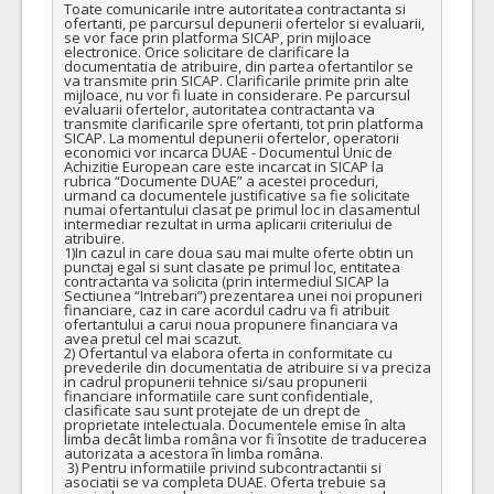
Toate comunicarile intre autoritatea contractanta si 
ofertanti, pe parcursul depunerii ofertelor si evaluarii, 
se vor face prin platforma SICAP, prin mijloace 
electronice. Orice solicitare de clarificare la 
documentatia de atribuire, din partea ofertantilor se 
va transmite prin SICAP. Clarificarile primite prin alte 
mijloace, nu vor fi luate in considerare. Pe parcursul 
evaluarii ofertelor, autoritatea contractanta va 
transmite clarificarile spre ofertanti, tot prin platforma 
SICAP. La momentul depunerii ofertelor, operatorii 
economici vor incarca DUAE - Documentul Unic de 
Achizitie European care este incarcat in SICAP la 
rubrica “Documente DUAE” a acestei proceduri, 
urmand ca documentele justificative sa fie solicitate 
numai ofertantului clasat pe primul loc in clasamentul 
intermediar rezultat in urma aplicarii criteriului de 
atribuire. 

1)In cazul in care doua sau mai multe oferte obtin un 
punctaj egal si sunt clasate pe primul loc, entitatea 
contractanta va solicita (prin intermediul SICAP la 
Sectiunea “Intrebari”) prezentarea unei noi propuneri 
financiare, caz in care acordul cadru va fi atribuit 
ofertantului a carui noua propunere financiara va 
avea pretul cel mai scazut. 

2) Ofertantul va elabora oferta in conformitate cu 
prevederile din documentatia de atribuire si va preciza 
in cadrul propunerii tehnice si/sau propunerii 
financiare informatiile care sunt confidentiale, 
clasificate sau sunt protejate de un drept de 
proprietate intelectuala. Documentele emise în alta 
limba decât limba româna vor fi însotite de traducerea 
autorizata a acestora în limba româna.

 3) Pentru informatiile privind subcontractantii si 
asociatii se va completa DUAE. Oferta trebuie sa 