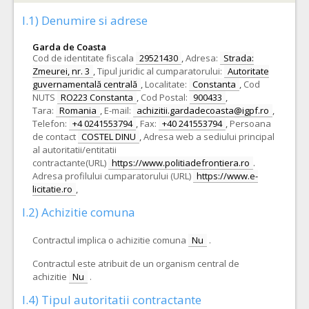
I.1) Denumire si adrese
Garda de Coasta
Cod de identitate fiscala
29521430
,
Adresa:
Strada:
Zmeurei, nr. 3
,
Tipul juridic al cumparatorului:
Autoritate
guvernamentală centrală
,
Localitate:
Constanta
,
Cod
NUTS
RO223 Constanta
,
Cod Postal:
900433
,
Tara:
Romania
,
E-mail:
achizitii.gardadecoasta@igpf.ro
,
Telefon:
+4 0241553794
,
Fax:
+40 241553794
,
Persoana
de contact
COSTEL DINU
,
Adresa web a sediului principal
al autoritatii/entitatii
contractante(URL)
https://www.politiadefrontiera.ro
.
Adresa profilului cumparatorului (URL)
https://www.e-
licitatie.ro
,
I.2) Achizitie comuna
Contractul implica o achizitie comuna
Nu
.
Contractul este atribuit de un organism central de
achizitie
Nu
.
I.4) Tipul autoritatii contractante