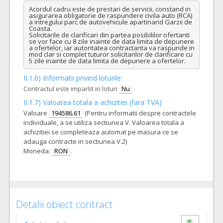
Acordul cadru este de prestari de servicii, constand in 
asigurarea obligatorie de raspundere civila auto (RCA) 
a intregului parc de autovehicule apartinand Garzii de 
Coasta. 

Solicitarile de clarificari din partea posibililor ofertanti 
se vor face cu 8 zile inainte de data limita de depunere 
a ofertelor, iar autoritatea contractanta va raspunde in 
mod clar si complet tuturor solicitarilor de clarificare cu 
5 zile inainte de data limita de depunere a ofertelor.
II.1.6) Informatii privind loturile:
Contractul este impartit in loturi
Nu
II.1.7) Valoarea totala a achizitiei (fara TVA)
Valoare
194586.61
(Pentru informatii despre contractele
individuale, a se utiliza sectiunea V. Valoarea totala a
achizitiei se completeaza automat pe masura ce se
adauga contracte in sectiunea V.2)
Moneda:
RON
.
Detalii obiect contract