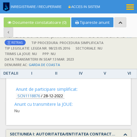
|
INREGISTRARE / RECUPERARE
ACCES IN SISTEM
RO
EN
Documente constatatoare (0)
Tipareste anunt
Achizitie atribuita prin anunturi de atribuire la anuntul simplificat
;
;
TIP PROCEDURA: PROCEDURA SIMPLIFICATA
RETRAS
TIP LEGISLATIE: LEGEA NR. 98/23.05.2016
SECTORIALE: NU
TRIMIS LA JOUE: NU
PPP: NU
DATA TRANSMITERII IN SEAP:13 MAR. 2023
DENUMIRE AC:
GARDA DE COASTA
DETALII
I
II
IV
V
VI
DETALII
Anunt de participare simplificat:
SCN1118876
/
28-12-2022
Anunt cu transmitere la JOUE:
Nu
SECTIUNEA I: AUTORITATEA/ENTITATEA CONTRACTANTA