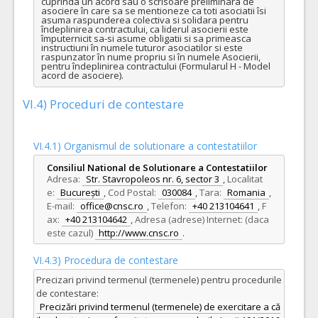
cuprinda un acord sau o scrisoare preliminara de 
asociere în care sa se mentioneze ca toti asociatii îsi 
asuma raspunderea colectiva si solidara pentru 
îndeplinirea contractului, ca liderul asocierii este 
împuternicit sa-si asume obligatii si sa primeasca 
instructiuni în numele tuturor asociatilor si este 
raspunzator în nume propriu si în numele Asocierii, 
pentru îndeplinirea contractului (Formularul H - Model 
acord de asociere).
VI.4) Proceduri de contestare
VI.4.1) Organismul de solutionare a contestatiilor
Consiliul National de Solutionare a Contestatiilor
Adresa:
Str. Stavropoleos nr. 6, sector 3
,
Localitat
e:
București
,
Cod Postal:
030084
,
Tara:
Romania
,
E-mail:
office@cnsc.ro
,
Telefon:
+40 213104641
,
F
ax:
+40 213104642
,
Adresa (adrese) Internet: (daca
este cazul)
http://www.cnsc.ro
.
VI.4.3) Procedura de contestare
Precizari privind termenul (termenele) pentru procedurile
de contestare:
Precizări privind termenul (termenele) de exercitare a că