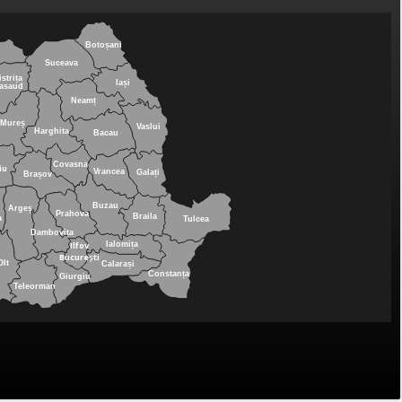
Botoșani
Suceava
istrița
Iași
asaud
Neamț
Mureș
Vaslui
Harghita
Bacau
Covasna
iu
Vrancea
Galați
Brașov
Buzau
Argeș
Prahova
Braila
a
Tulcea
Dambovița
Ilfov
Ialomița
București
Olt
Calarași
Constanța
Giurgiu
Teleorman