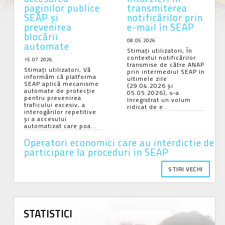
paginilor publice
transmiterea
SEAP și
notificărilor prin
prevenirea
e-mail în SEAP
blocării
08.05.2026
automate
Stimați utilizatori, În
contextul notificărilor
15.07.2026
transmise de către ANAP
Stimați utilizatori, Vă
prin intermediul SEAP în
informăm că platforma
ultimele zile
SEAP aplică mecanisme
(29.04.2026 și
automate de protecție
05.05.2026), s-a
pentru prevenirea
înregistrat un volum
traficului excesiv, a
ridicat de e...
interogărilor repetitive
și a accesului
automatizat care poa...
Operatori economici care au interdictie de
participare la proceduri in SEAP
STIRI VECHI
STATISTICI