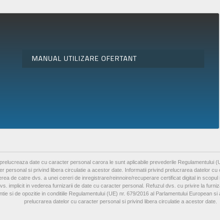
MANUAL UTILIZARE OFERTANT
elucreaza date cu caracter personal carora le sunt aplicabile prevederile Regulamentului (UE
er personal si privind libera circulatie a acestor date. Informatii privind prelucrarea datelo
rea de catre dvs. a unei cereri de inregistrare/reinnoire/recuperare certificat digital in scopul 
 dvs. implicit in vederea furnizarii de date cu caracter personal. Refuzul dvs. cu privire la fu
tie si de opozitie in conditiile Regulamentului (UE) nr. 679/2016 al Parlamentului European si a
prelucrarea datelor cu caracter personal si privind libera circulatie a acestor date.