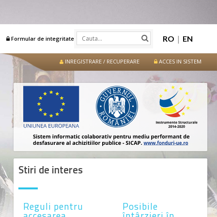
|
RO
EN
Formular de integritate
INREGISTRARE / RECUPERARE
ACCES IN SISTEM
Stiri de interes
Reguli pentru
Posibile
accesarea
întârzieri în