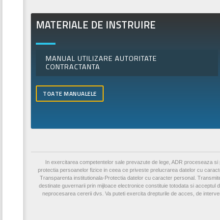
MATERIALE DE INSTRUIRE
MANUAL UTILIZARE AUTORITATE
CONTRACTANTA
TOATE MANUALELE
In exercitarea competentelor sale prevazute de lege, ADR proceseaza si pr
protectia persoanelor fizice in ceea ce priveste prelucrarea datelor cu caract
Transparenta institutionala-Protectia datelor cu caracter personal.
Transmite
destinate guvernarii prin mijloace electronice constituie totodata si acceptul
neprocesarea cererii dvs. Va puteti exercita drepturile de acces, de interven