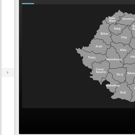
Satu 
Maramureș
Mare
B
Salaj
N
Bihor
Cluj
Arad
Alba
Sib
Timiș
Hunedoara
Caraș
Severin
Valce
Gorj
Mehedinți
Dolj