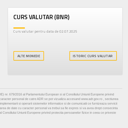
CURS VALUTAR (BNR)
Curs valutar pentru data de 02.07.2025
1 EUR
5,0665 RON
-0,0107
-0,2107%
ALTE MONEDE
ISTORIC CURS VALUTAR
) nr. 679/2016 al Parlamentului European si al Consiliului Uniunii Europene privind
r cu caracter personal de catre ADR se pot vizualiza accesand www.adr.gov.ro , sectiunea
implementarii si operarii sistemelor informatice si de comunicatii ce furnizeaza servicii
rnizarea de date cu caracter personal va trebui sa fie expres si va avea drept consecinta
l Consiliului Uniunii Europene privind protectia persoanelor fizice in ceea ce priveste